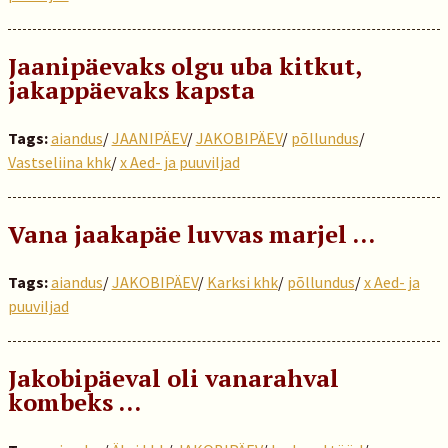
Jaanipäevaks olgu uba kitkut,
jakappäevaks kapsta
Tags:
aiandus
/
JAANIPÄEV
/
JAKOBIPÄEV
/
põllundus
/
Vastseliina khk
/
x Aed- ja puuviljad
Vana jaakapäe luvvas marjel …
Tags:
aiandus
/
JAKOBIPÄEV
/
Karksi khk
/
põllundus
/
x Aed- ja
puuviljad
Jakobipäeval oli vanarahval
kombeks …