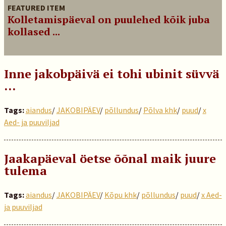
FEATURED ITEM
Kolletamispäeval on puulehed kõik juba
kollased ...
Inne jakobpäivä ei tohi ubinit süvvä
...
Tags:
aiandus
/
JAKOBIPÄEV
/
põllundus
/
Põlva khk
/
puud
/
x
Aed- ja puuviljad
Jaakapäeval öetse õõnal maik juure
tulema
Tags:
aiandus
/
JAKOBIPÄEV
/
Kõpu khk
/
põllundus
/
puud
/
x Aed-
ja puuviljad