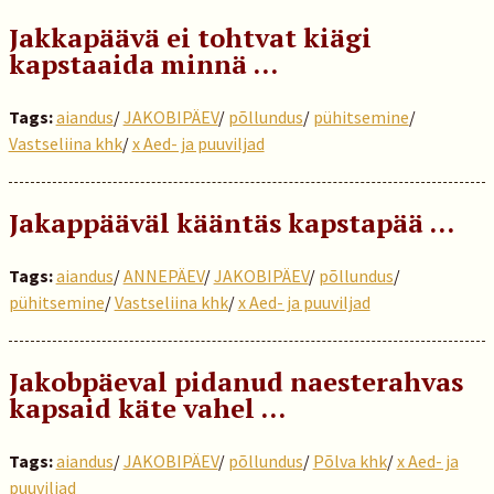
Jakkapäävä ei tohtvat kiägi
kapstaaida minnä …
Tags:
aiandus
/
JAKOBIPÄEV
/
põllundus
/
pühitsemine
/
Vastseliina khk
/
x Aed- ja puuviljad
Jakappääväl kääntäs kapstapää …
Tags:
aiandus
/
ANNEPÄEV
/
JAKOBIPÄEV
/
põllundus
/
pühitsemine
/
Vastseliina khk
/
x Aed- ja puuviljad
Jakobpäeval pidanud naesterahvas
kapsaid käte vahel …
Tags:
aiandus
/
JAKOBIPÄEV
/
põllundus
/
Põlva khk
/
x Aed- ja
puuviljad