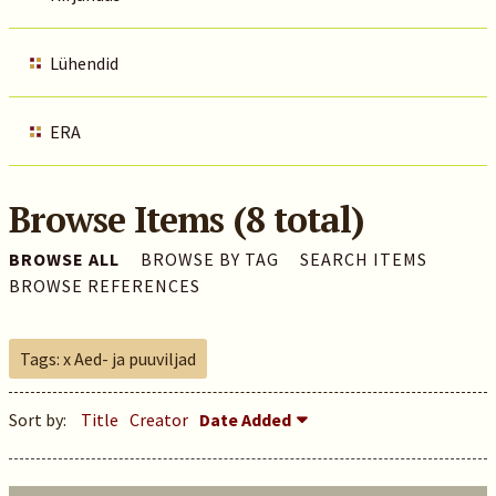
Lühendid
ERA
Browse Items (8 total)
BROWSE ALL
BROWSE BY TAG
SEARCH ITEMS
BROWSE REFERENCES
Tags: x Aed- ja puuviljad
Sort by:
Title
Creator
Date Added