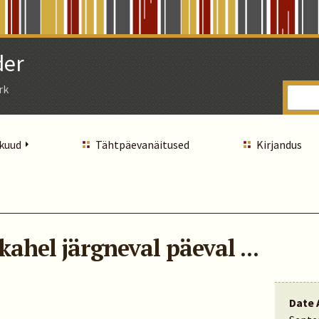
der
rk
 kuud
Tähtpäevanäitused
Kirjandus
kahel järgneval päeval ...
Date 