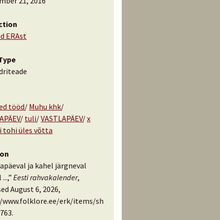
mber 21, 2016
ction
id ERAst
Type
driteade
ed tööd
/
Muhu khk
/
APÄEV
/
tuli
/
VASTLAPÄEV
/
x
i tohi üles võtta
ion
apäeval ja kahel järgneval
...,”
Eesti rahvakalender
,
ed August 6, 2026,
//www.folklore.ee/erk/items/sh
763
.