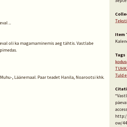
Septe
Colle
Tekst
val ...
Item 
Kalen
äeval oli ka magamaminemis aeg tähtis. Vastlabe
 pimedas.
Tags
kodus
TUHK
Tuld e
, Muhu-, Läänemaal. Paar teadet Hanila, Noarootsi khk.
Citat
“Vastl
päeval 
access
http:
ow/44