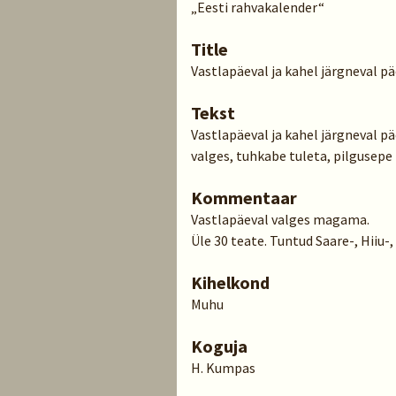
„Eesti rahvakalender“
Title
Vastlapäeval ja kahel järgneval päe
Tekst
Vastlapäeval ja kahel järgneval p
valges, tuhkabe tuleta, pilgusepe
Kommentaar
Vastlapäeval valges magama.
Üle 30 teate. Tuntud Saare-, Hiiu-
Kihelkond
Muhu
Koguja
H. Kumpas