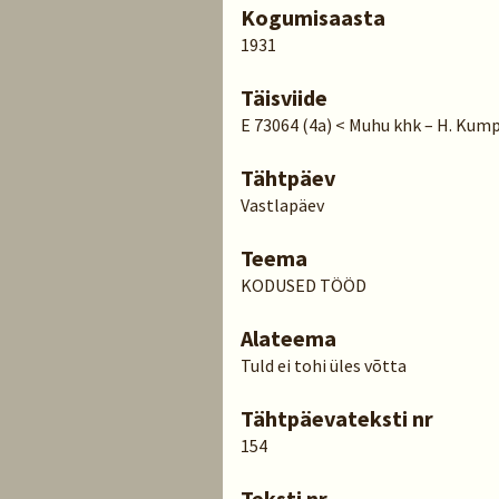
Kogumisaasta
1931
Täisviide
E 73064 (4a) < Muhu khk – H. Kump
Tähtpäev
Vastlapäev
Teema
KODUSED TÖÖD
Alateema
Tuld ei tohi üles võtta
Tähtpäevateksti nr
154
Teksti nr