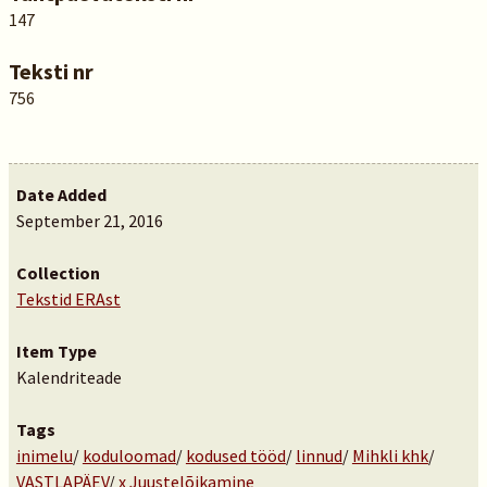
147
Teksti nr
756
Date Added
September 21, 2016
Collection
Tekstid ERAst
Item Type
Kalendriteade
Tags
inimelu
/
koduloomad
/
kodused tööd
/
linnud
/
Mihkli khk
/
VASTLAPÄEV
/
x Juustelõikamine