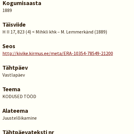
Kogumisaasta
1889
Täisviide
H II 17, 823 (4) < Mihkli khk – M. Lemmerkänd (1889)
Seos
http://kivike.kirmus.ee/meta/ERA-10354-78549-21200
Tähtpäev
Vastlapäev
Teema
KODUSED TÖÖD
Alateema
Juustelõikamine
Tähtpäevateksti nr