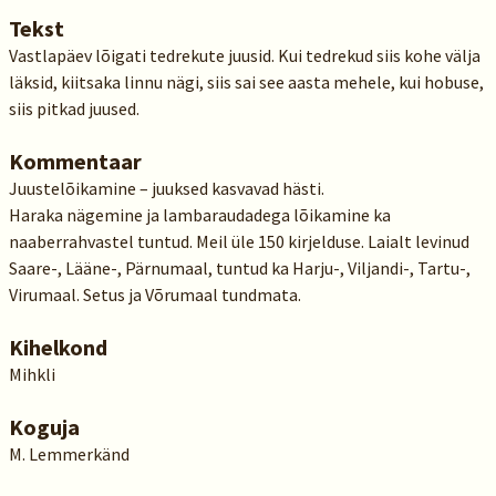
Tekst
Vastlapäev lõigati tedrekute juusid. Kui tedrekud siis kohe välja
läksid, kiitsaka linnu nägi, siis sai see aasta mehele, kui hobuse,
siis pitkad juused.
Kommentaar
Juustelõikamine – juuksed kasvavad hästi.
Haraka nägemine ja lambaraudadega lõikamine ka
naaberrahvastel tuntud. Meil üle 150 kirjelduse. Laialt levinud
Saare-, Lääne-, Pärnumaal, tuntud ka Harju-, Viljandi-, Tartu-,
Virumaal. Setus ja Võrumaal tundmata.
Kihelkond
Mihkli
Koguja
M. Lemmerkänd