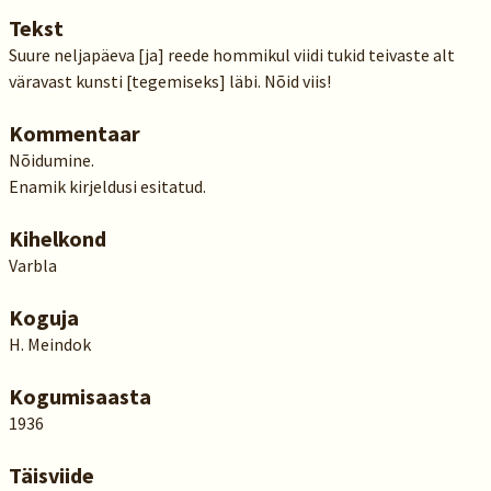
Tekst
Suure neljapäeva [ja] reede hommikul viidi tukid teivaste alt
väravast kunsti [tegemiseks] läbi. Nõid viis!
Kommentaar
Nõidumine.
Enamik kirjeldusi esitatud.
Kihelkond
Varbla
Koguja
H. Meindok
Kogumisaasta
1936
Täisviide