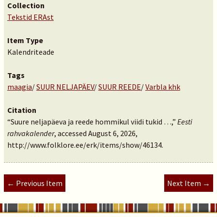
Collection
Tekstid ERAst
Item Type
Kalendriteade
Tags
maagia
/
SUUR NELJAPÄEV
/
SUUR REEDE
/
Varbla khk
Citation
“Suure neljapäeva ja reede hommikul viidi tukid …,”
Eesti
rahvakalender
, accessed August 6, 2026,
http://www.folklore.ee/erk/items/show/46134
.
← Previous Item
Next Item →