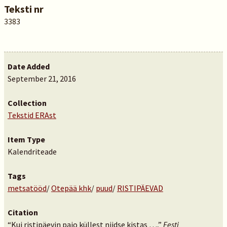
Teksti nr
3383
Date Added
September 21, 2016
Collection
Tekstid ERAst
Item Type
Kalendriteade
Tags
metsatööd
/
Otepää khk
/
puud
/
RISTIPÄEVAD
Citation
“Kui ristipäevin pajo küllest niidse kistas …,”
Eesti