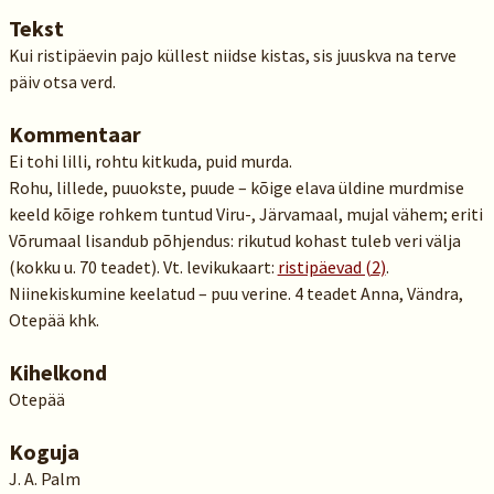
Tekst
Kui ristipäevin pajo küllest niidse kistas, sis juuskva na terve
päiv otsa verd.
Kommentaar
Ei tohi lilli, rohtu kitkuda, puid murda.
Rohu, lillede, puuokste, puude – kõige elava üldine murdmise
keeld kõige rohkem tuntud Viru-, Järvamaal, mujal vähem; eriti
Võrumaal lisandub põhjendus: rikutud kohast tuleb veri välja
(kokku u. 70 teadet). Vt. levikukaart:
ristipäevad (2)
.
Niinekiskumine keelatud – puu verine. 4 teadet Anna, Vändra,
Otepää khk.
Kihelkond
Otepää
Koguja
J. A. Palm