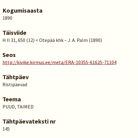
Kogumisaasta
1890
Täisviide
H II 31, 650 (12) < Otepää khk – J. A. Palm (1890)
Seos
http://kivike.kirmus.ee/meta/ERA-10355-61625-71104
Tähtpäev
Ristipäevad
Teema
PUUD, TAIMED
Tähtpäevateksti nr
145