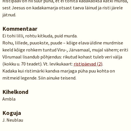
Ristipääv on nii suur püha, et ei tohita kadakaoksa katki murda,
sest Jeesus on kadakamarja otsast taeva läinud ja risti järele
jätnud.
Kommentaar
Ei tohi lilli, rohtu kitkuda, puid murda.
Rohu, lillede, puuokste, puude – kõige elava üldine murdmise
keeld kõige rohkem tuntud Viru-, Järvamaal, mujal vähem; eriti
Võrumaal lisandub põhjendus: rikutud kohast tuleb veri välja
(kokku u. 70 teadet). Vt. levikukaart:
ristipäevad (2)
.
Kadaka kui ristimärki kandva marjaga püha puu kohta on
mitmeid legende. Siin ainuke teisend.
Kihelkond
Ambla
Koguja
J. Neublau