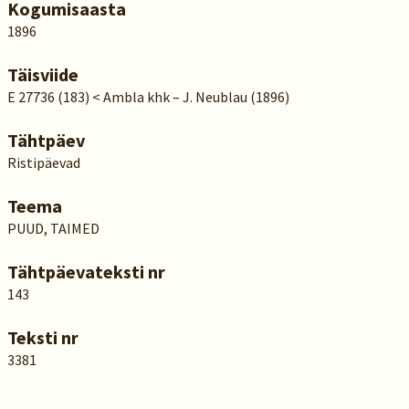
Kogumisaasta
1896
Täisviide
E 27736 (183) < Ambla khk – J. Neublau (1896)
Tähtpäev
Ristipäevad
Teema
PUUD, TAIMED
Tähtpäevateksti nr
143
Teksti nr
3381