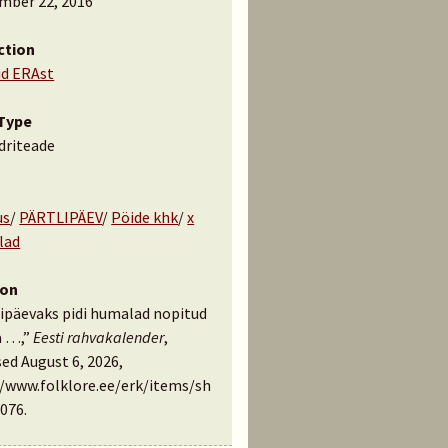
mber 22, 2016
ction
id ERAst
Type
driteade
us
/
PÄRTLIPÄEV
/
Pöide khk
/
x
lad
ion
lipäevaks pidi humalad nopitud
 …,”
Eesti rahvakalender
,
ed August 6, 2026,
//www.folklore.ee/erk/items/sh
076
.