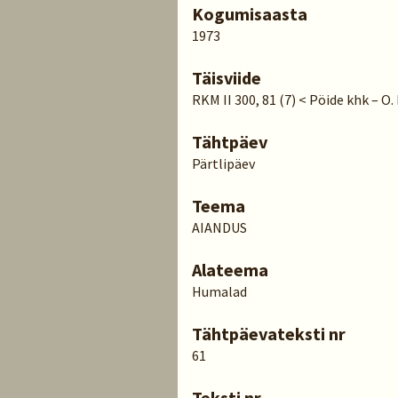
Kogumisaasta
1973
Täisviide
RKM II 300, 81 (7) < Pöide khk – O.
Tähtpäev
Pärtlipäev
Teema
AIANDUS
Alateema
Humalad
Tähtpäevateksti nr
61
Teksti nr