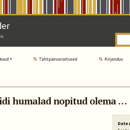
der
rk
 kuud
Tähtpäevanäitused
Kirjandus
pidi humalad nopitud olema …
Date 