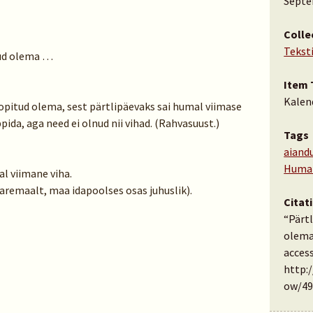
Septe
Colle
Tekst
tud olema …
Item 
Kalen
nopitud olema, sest pärtlipäevaks sai humal viimase
pida, aga need ei olnud nii vihad. (Rahvasuust.)
Tags
aiand
Huma
l viimane viha.
emaalt, maa idapoolses osas juhuslik).
Citat
“Pärt
olema
access
http:
ow/49