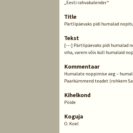
„Eesti rahvakalender“
Title
Pärtlipäevaks pidi humalad nopi
Tekst
[---] Pärtlipäevaks pidi humalad 
viha, varem võis küll humalaid nop
Kommentaar
Humalate noppimise aeg – humala
Paarkümmend teadet (rohkem Saar
Kihelkond
Pöide
Koguja
O. Koel