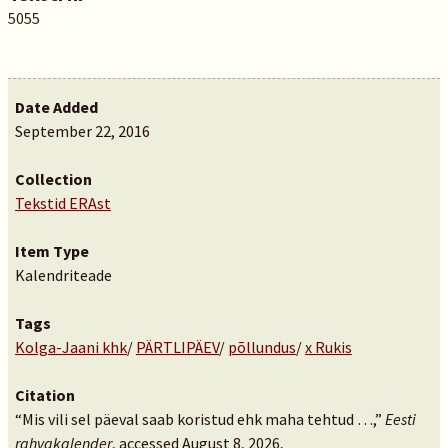
5055
Date Added
September 22, 2016
Collection
Tekstid ERAst
Item Type
Kalendriteade
Tags
Kolga-Jaani khk
/
PÄRTLIPÄEV
/
põllundus
/
x Rukis
Citation
“Mis vili sel päeval saab koristud ehk maha tehtud …,”
Eesti
rahvakalender
, accessed August 8, 2026,