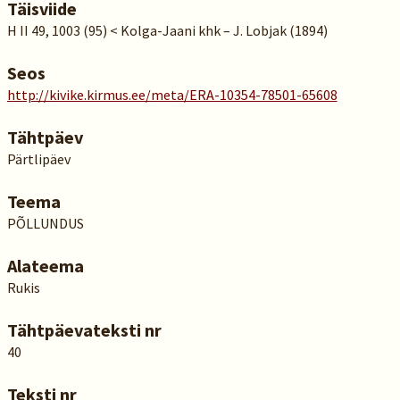
Täisviide
H II 49, 1003 (95) < Kolga-Jaani khk – J. Lobjak (1894)
Seos
http://kivike.kirmus.ee/meta/ERA-10354-78501-65608
Tähtpäev
Pärtlipäev
Teema
PÕLLUNDUS
Alateema
Rukis
Tähtpäevateksti nr
40
Teksti nr