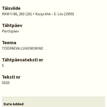
Täisviide
RKM II 86, 260 (20) < Karja khk – E. Liiv (1959)
Tähtpäev
Pärtlipäev
Teema
TÖÖPÄEVA LÜHENEMINE
Tähtpäevateksti nr
5
Teksti nr
5020
Date Added