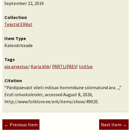
September 22, 2016
Collection
Tekstid ERAst
Item Type
Kalendriteade
Tags
aja arvestus
/
Karja khk
/
PÄRTLIPÄEV
/
toitlus
Citation
“Pärdipäevast võeti mõisas hommikune söömatund ära ...,”
Eesti rahvakalender
, accessed August 8, 2026,
http://www.folklore.ee/erk/items/show/49020
.
← Previous Item
Next Item →