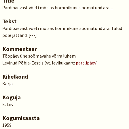
Title
Pärdipäevast võeti mõisas hommikune söömatund ära ...
Tekst
Pärdipäevast võeti mõisas hommikune söömatund ära. Talud
pole jättand. [---]
Kommentaar
Tööpäev ühe söömavahe võrra lühem.
Levinud Põhja-Eestis (vt. levikukaart:
pärtlipäev
).
Kihelkond
Karja
Koguja
E. Liiv
Kogumisaasta
1959