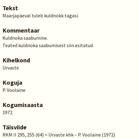
Tekst
Maarjapäeval tuleb kuldnokk tagasi.
Kommentaar
Kuldnoka saabumine.
Teated kuldnoka saabumisest siin esitatud.
Kihelkond
Urvaste
Koguja
P. Voolaine
Kogumisaasta
1972
Täisviide
RKM II 295, 255 (64) < Urvaste khk – P. Voolaine (1972)