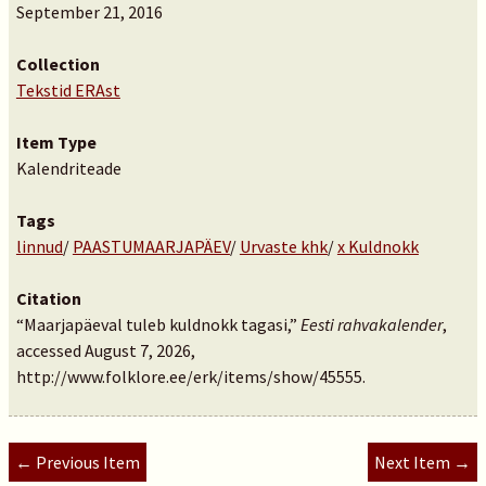
September 21, 2016
Collection
Tekstid ERAst
Item Type
Kalendriteade
Tags
linnud
/
PAASTUMAARJAPÄEV
/
Urvaste khk
/
x Kuldnokk
Citation
“Maarjapäeval tuleb kuldnokk tagasi,”
Eesti rahvakalender
,
accessed August 7, 2026,
http://www.folklore.ee/erk/items/show/45555
.
← Previous Item
Next Item →