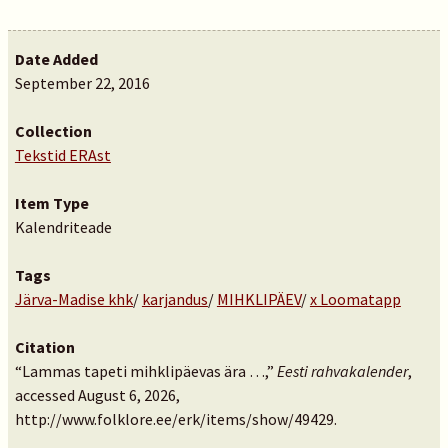
Date Added
September 22, 2016
Collection
Tekstid ERAst
Item Type
Kalendriteade
Tags
Järva-Madise khk
/
karjandus
/
MIHKLIPÄEV
/
x Loomatapp
Citation
“Lammas tapeti mihklipäevas ära …,”
Eesti rahvakalender
,
accessed August 6, 2026,
http://www.folklore.ee/erk/items/show/49429
.