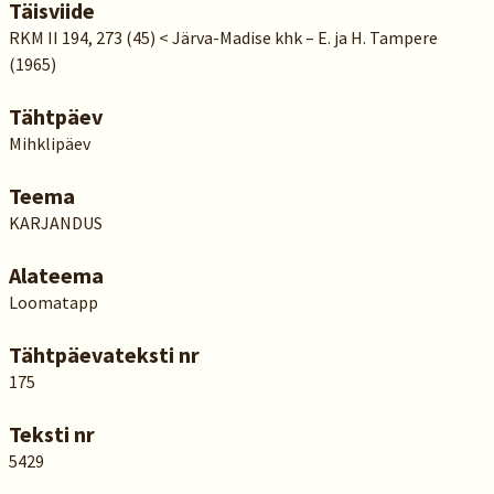
Täisviide
RKM II 194, 273 (45) < Järva-Madise khk – E. ja H. Tampere
(1965)
Tähtpäev
Mihklipäev
Teema
KARJANDUS
Alateema
Loomatapp
Tähtpäevateksti nr
175
Teksti nr
5429