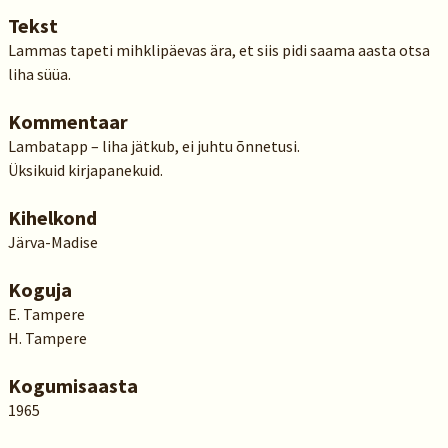
Tekst
Lammas tapeti mihklipäevas ära, et siis pidi saama aasta otsa
liha süüa.
Kommentaar
Lambatapp – liha jätkub, ei juhtu õnnetusi.
Üksikuid kirjapanekuid.
Kihelkond
Järva-Madise
Koguja
E. Tampere
H. Tampere
Kogumisaasta
1965