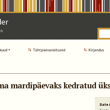
der
rk
 kuud
Tähtpäevanäitused
Kirjandus
ema mardipäevaks kedratud üks
Date 