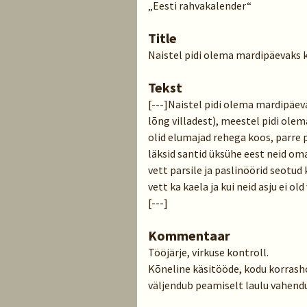
„Eesti rahvakalender“
Title
Naistel pidi olema mardipäevaks k
Tekst
[---]Naistel pidi olema mardipäeva
lõng villadest), meestel pidi olem
olid elumajad rehega koos, parre p
läksid santid üksühe eest neid o
vett parsile ja paslinöörid seotud
vett ka kaela ja kui neid asju ei old
[---]
Kommentaar
Tööjärje, virkuse kontroll.
Kõneline käsitööde, kodu korrasho
väljendub peamiselt laulu vahendu