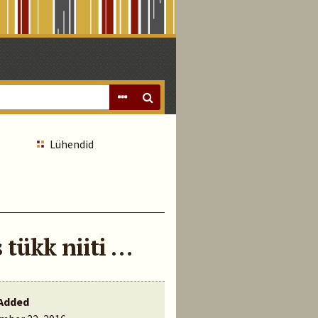
Lühendid
 tükk niiti …
Added