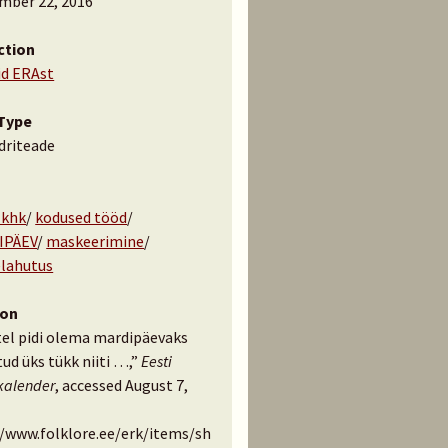
mber 22, 2016
ction
id ERAst
Type
driteade
 khk
/
kodused tööd
/
IPÄEV
/
maskeerimine
/
lahutus
ion
tel pidi olema mardipäevaks
ud üks tükk niiti …,”
Eesti
kalender
, accessed August 7,
//www.folklore.ee/erk/items/sh