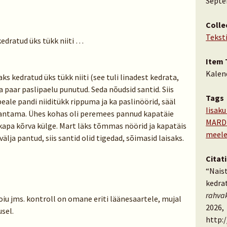
Septe
Colle
Tekst
edratud üks tükk niiti …
Item 
Kalen
ks kedratud üks tükk niiti (see tuli linadest kedrata,
a paar paslipaelu punutud. Seda nõudsid santid. Siis
Tags
eale pandi niiditükk rippuma ja ka paslinöörid, sääl
Iisaku
mantama. Ühes kohas oli peremees pannud kapatäie
MARD
 kapa kõrva külge. Mart läks tõmmas nöörid ja kapatäis
meele
 välja pantud, siis santid olid tigedad, sõimasid laisaks.
Citat
“Nais
kedrat
rahva
iu jms. kontroll on omane eriti läänesaartele, mujal
2026,
sel.
http: