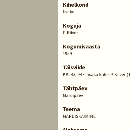
Kihelkond
Iisaku
Koguja
P. Kiiver
Kogumisaasta
1959
Täisviide
KKI 43, 94 < Iisaku khk – P. Kiiver (
Tähtpäev
Mardipäev
Teema
MARDISKÄIMINE
Alateema