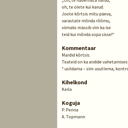
„Oh, te häbemata narud,
oh, te olete kui karud.
Joote kõrtsis mitu päeva,
varastate mõnda rõõmu,
viimaks mässib viin ka ise
teid kui mõnda sopa sisse!“
Kommentaar
Mardid kõrtsis.
Teateid on ka andide vahetamisest
* usildama – siin: usutlema, kont
Kihelkond
Keila
Koguja
P. Penna
A. Topmann