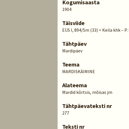
Kogumisaasta
1904
Täisviide
EÜS I, 894/5m (33) < Keila khk – P
Tähtpäev
Mardipäev
Teema
MARDISKÄIMINE
Alateema
Mardid kõrtsis, mõisas jm
Tähtpäevateksti nr
277
Teksti nr