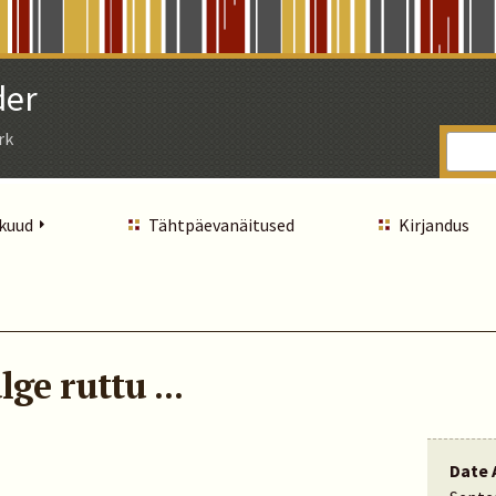
der
rk
 kuud
Tähtpäevanäitused
Kirjandus
ge ruttu ...
Date 