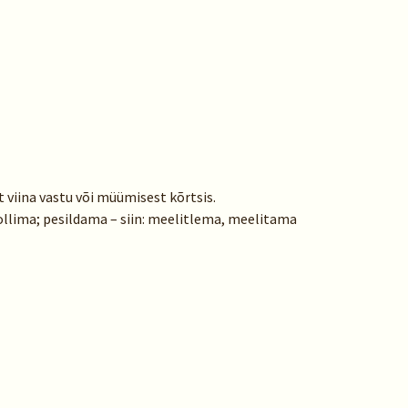
 viina vastu või müümisest kõrtsis.
rollima; pesildama – siin: meelitlema, meelitama