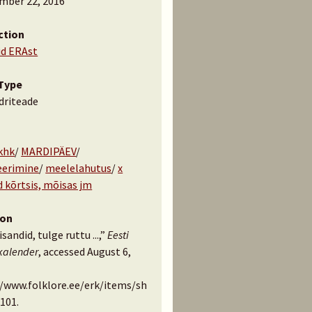
mber 22, 2016
ction
id ERAst
Type
driteade
 khk
/
MARDIPÄEV
/
erimine
/
meelelahutus
/
x
 kõrtsis, mõisas jm
ion
sandid, tulge ruttu ...,”
Eesti
kalender
, accessed August 6,
//www.folklore.ee/erk/items/sh
101
.