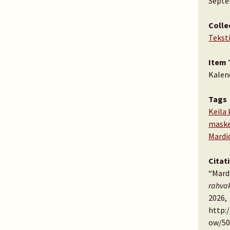
Septe
Colle
Tekst
Item 
Kalen
Tags
Keila
maske
Mardid
Citat
“Mardi
rahva
2026,
http:
ow/50