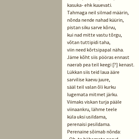
kasuka- ehk kuuevati.
Tahmaga neil silmad määrin,
nõnda nende nahad küürin,
pistan siku sarve kõrvu,
kui nad mitte vastu tõrgu,
võtan tuttipidi taha,
viin need kõrtsipapal näha.
Jäme kõht siis pööras ennast
naerab pea teil keegi [?] kenast.
Lükkan siis teid laua ääre
sarvilise kaevu juure,
sääl teil valan õli kurku
lugemata mitmet järku.
Viimaks viskan turja pääle
viinaankru, lähme teele
küla uksi usildama,
perenaisi pesildama.
Perenaine sõimab nõnda: