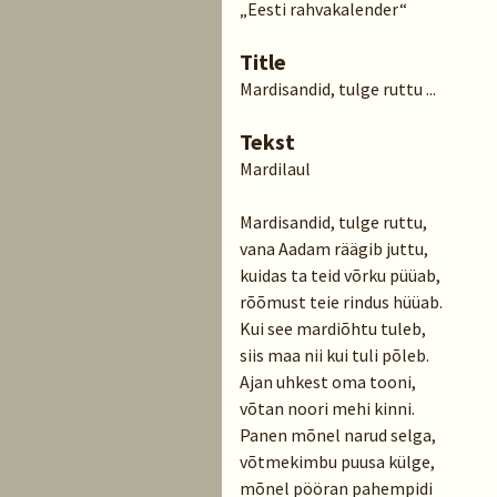
„Eesti rahvakalender“
Title
Mardisandid, tulge ruttu ...
Tekst
Mardilaul
Mardisandid, tulge ruttu,
vana Aadam räägib juttu,
kuidas ta teid võrku püüab,
rõõmust teie rindus hüüab.
Kui see mardiõhtu tuleb,
siis maa nii kui tuli põleb.
Ajan uhkest oma tooni,
võtan noori mehi kinni.
Panen mõnel narud selga,
võtmekimbu puusa külge,
mõnel pööran pahempidi