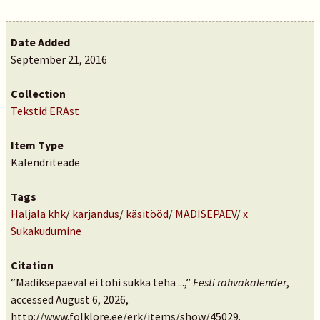
Date Added
September 21, 2016
Collection
Tekstid ERAst
Item Type
Kalendriteade
Tags
Haljala khk
/
karjandus
/
käsitööd
/
MADISEPÄEV
/
x
Sukakudumine
Citation
“Madiksepäeval ei tohi sukka teha ...,”
Eesti rahvakalender
,
accessed August 6, 2026,
http://www.folklore.ee/erk/items/show/45029
.