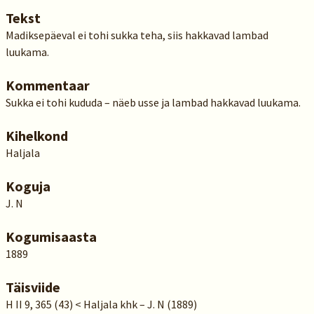
Tekst
Madiksepäeval ei tohi sukka teha, siis hakkavad lambad
luukama.
Kommentaar
Sukka ei tohi kududa – näeb usse ja lambad hakkavad luukama.
Kihelkond
Haljala
Koguja
J. N
Kogumisaasta
1889
Täisviide
H II 9, 365 (43) < Haljala khk – J. N (1889)