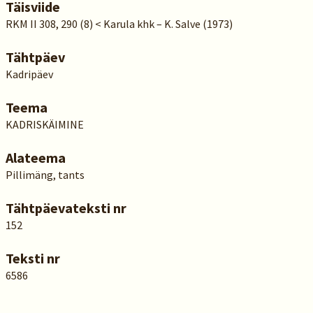
Täisviide
RKM II 308, 290 (8) < Karula khk – K. Salve (1973)
Tähtpäev
Kadripäev
Teema
KADRISKÄIMINE
Alateema
Pillimäng, tants
Tähtpäevateksti nr
152
Teksti nr
6586