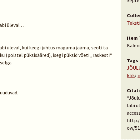
Septe
Colle
Tekst
läbi üleval …
Item 
Kalen
äbi üleval, kui keegi juhtus magama jääma, seoti ta
ku (poistel püksisääred), isegi püksid võeti „raskesti“
Tags
 selga.
JÕUL
khk
/
Citat
uuduvad.
“Jõulu
läbi ü
access
http:
ow/51