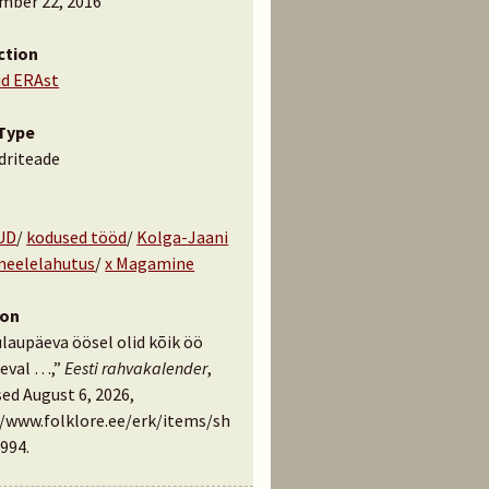
mber 22, 2016
ction
id ERAst
Type
driteade
UD
/
kodused tööd
/
Kolga-Jaani
meelelahutus
/
x Magamine
ion
laupäeva öösel olid kõik öö
leval …,”
Eesti rahvakalender
,
ed August 6, 2026,
//www.folklore.ee/erk/items/sh
994
.