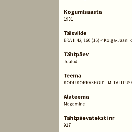
Kogumisaasta
1931
Täisviide
ERA II 42, 160 (16) < Kolga-Jaani 
Tähtpäev
Jõulud
Teema
KODU KORRASHOID JM. TALITUS
Alateema
Magamine
Tähtpäevateksti nr
917