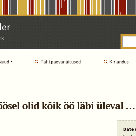
der
rk
 kuud
Tähtpäevanäitused
Kirjandus
ösel olid kõik öö läbi üleval …
Date 