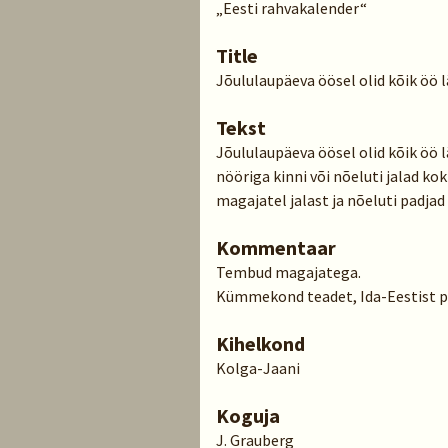
„Eesti rahvakalender“
Title
Jõululaupäeva öösel olid kõik öö 
Tekst
Jõululaupäeva öösel olid kõik öö l
nööriga kinni või nõeluti jalad kok
magajatel jalast ja nõeluti padjad
Kommentaar
Tembud magajatega.
Kümmekond teadet, Ida-Eestist p
Kihelkond
Kolga-Jaani
Koguja
J. Grauberg