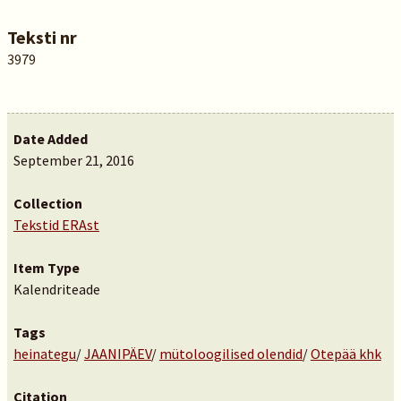
Teksti nr
3979
Date Added
September 21, 2016
Collection
Tekstid ERAst
Item Type
Kalendriteade
Tags
heinategu
/
JAANIPÄEV
/
mütoloogilised olendid
/
Otepää khk
Citation