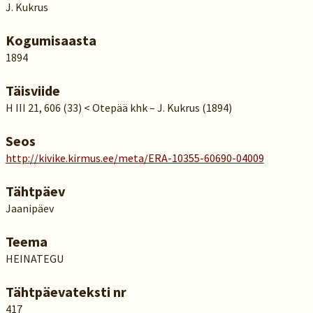
J. Kukrus
Kogumisaasta
1894
Täisviide
H III 21, 606 (33) < Otepää khk – J. Kukrus (1894)
Seos
http://kivike.kirmus.ee/meta/ERA-10355-60690-04009
Tähtpäev
Jaanipäev
Teema
HEINATEGU
Tähtpäevateksti nr
417