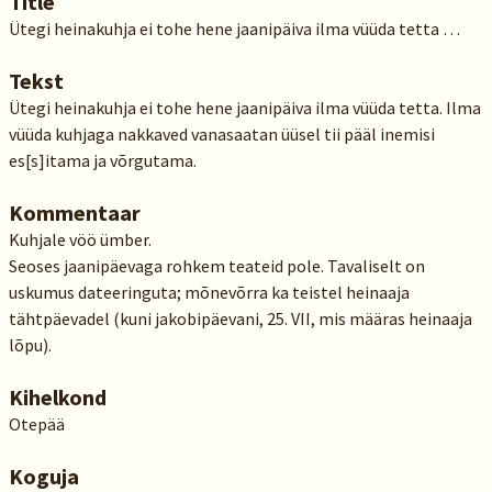
Title
Ütegi heinakuhja ei tohe hene jaanipäiva ilma vüüda tetta …
Tekst
Ütegi heinakuhja ei tohe hene jaanipäiva ilma vüüda tetta. Ilma
vüüda kuhjaga nakkaved vanasaatan üüsel tii pääl inemisi
es[s]itama ja võrgutama.
Kommentaar
Kuhjale vöö ümber.
Seoses jaanipäevaga rohkem teateid pole. Tavaliselt on
uskumus dateeringuta; mõnevõrra ka teistel heinaaja
tähtpäevadel (kuni jakobipäevani, 25. VII, mis määras heinaaja
lõpu).
Kihelkond
Otepää
Koguja