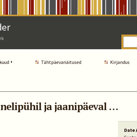
der
rk
 kuud
Tähtpäevanäitused
Kirjandus
nelipühil ja jaanipäeval …
Date 