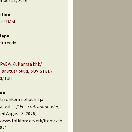
mber 21, 2016
ction
id ERAst
Type
driteade
PÄEV
/
Kullamaa khk
/
lahutus
/
puud
/
SUVISTED
/
d
/
tuli
ion
ti rohkem nelipühil ja
päeval …,”
Eesti rahvakalender
,
ed August 8, 2026,
//www.folklore.ee/erk/items/sh
821
.