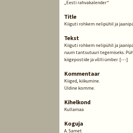
„Eesti rahvakalender“
Title
Kiiguti rohkem nelipühil ja jaani
Tekst
Kiiguti rohkem nelipühil ja jaanip
ruum tantsutuuri tegemiseks. Pühi
kiigepostide ja võlli ümber. [---]
Kommentaar
Kiiged, kiikumine.
Üldine komme.
Kihelkond
Kullamaa
Koguja
A. Samet