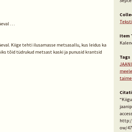
Septe
Colle
Tekst
päeval …
Item 
Kalen
äeval. Kiige tehti ilusamasse metsasallu, kus leidus ka
ks tõid tüdrukud metsast kaski ja punusid krantsid
Tags
JAANI
meele
taime
Citat
“Kiigu
jaani
access
http:
ow/47