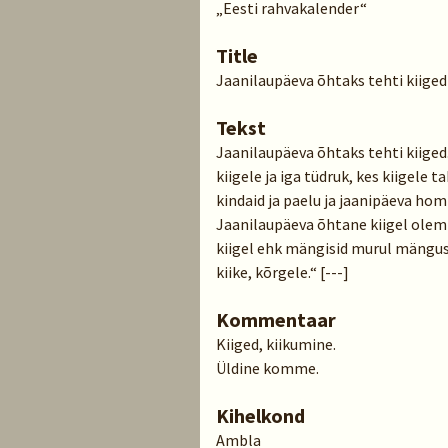
„Eesti rahvakalender“
Title
Jaanilaupäeva õhtaks tehti kiige
Tekst
Jaanilaupäeva õhtaks tehti kiiged.
kiigele ja iga tüdruk, kes kiigele 
kindaid ja paelu ja jaanipäeva hom
Jaanilaupäeva õhtane kiigel olemi
kiigel ehk mängisid murul mängusid
kiike, kõrgele.“ [---]
Kommentaar
Kiiged, kiikumine.
Üldine komme.
Kihelkond
Ambla