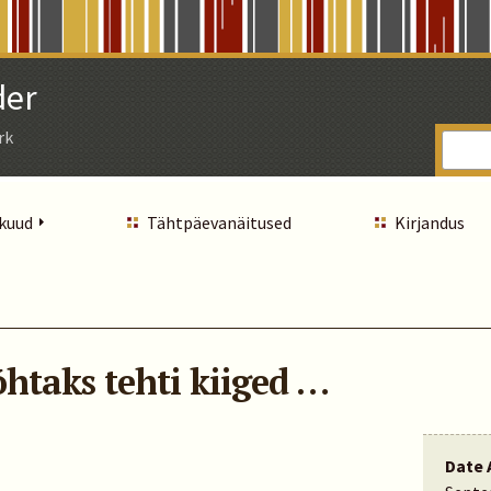
der
rk
 kuud
Tähtpäevanäitused
Kirjandus
htaks tehti kiiged …
Date 