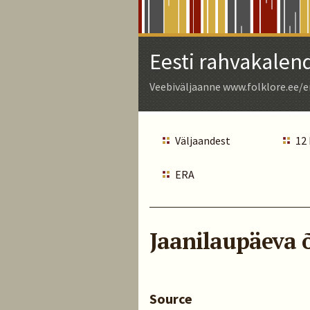
Skip
to
Main
Eesti rahvakalen
Content
Veebiväljaanne www.folklore.ee/e
Väljaandest
12
ERA
Jaanilaupäeva õ
Source