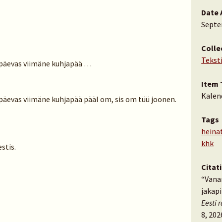
Date 
Septe
Colle
Tekst
pipäevas viimäne kuhjapää …
Item 
Kalen
pipäevas viimäne kuhjapää pääl om, sis om tüü joonen.
Tags
heina
khk
stis.
Citat
“Vanar
jakap
Eesti 
8, 202