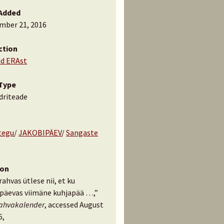
Added
mber 21, 2016
ction
id ERAst
Type
driteade
tegu
/
JAKOBIPÄEV
/
Sangaste
ion
ahvas ütlese nii, et ku
ipäevas viimäne kuhjapää …,”
rahvakalender
, accessed August
6,