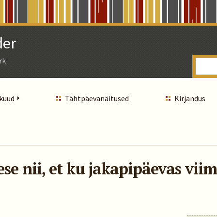
der
rk
 kuud
Tähtpäevanäitused
Kirjandus
se nii, et ku jakapipäevas vi