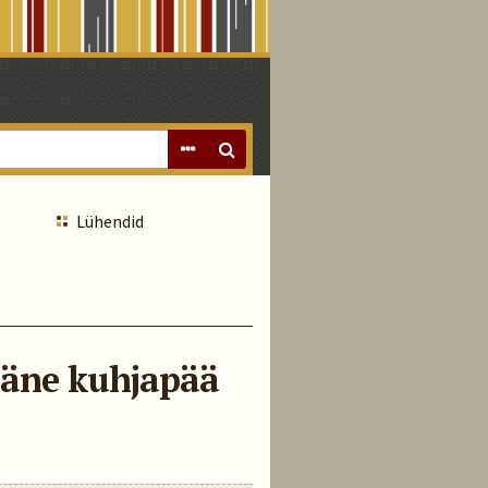
Lühendid
imäne kuhjapää