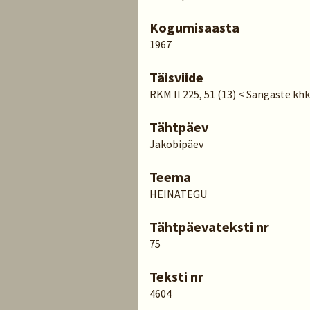
Kogumisaasta
1967
Täisviide
RKM II 225, 51 (13) < Sangaste kh
Tähtpäev
Jakobipäev
Teema
HEINATEGU
Tähtpäevateksti nr
75
Teksti nr
4604