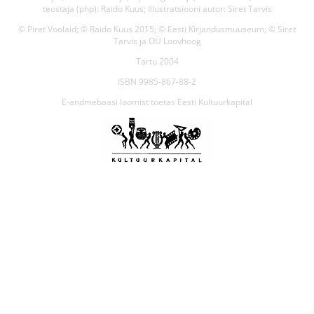
teostaja (php): Raido Kuus; Illustratsiooni autor: Siret Tarvis
© Piret Voolaid; © Raido Kuus 2015; © Eesti Kirjandusmuuseum; © Siret
Tarvis ja OÜ Loovhoog
Tartu 2004
ISBN 9985-867-88-2
E-andmebaasi loomist toetas Eesti Kultuurkapital