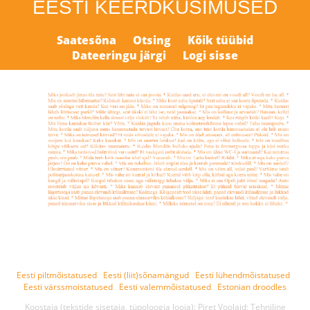
EESTI KEERDKÜSIMUSED
Saatesõna
Otsing
Kõik tüübid
Dateeringu järgi
Logi sisse
Eesti piltmõistatused
Eesti (liit)sõnamängud
Eesti lühendmõistatused
Eesti värssmoistatused
Eesti valemmõistatused
Estonian droodles
Koostaja (tekstide sisetaja, tüpoloogia looja): Piret Voolaid; Tehniline