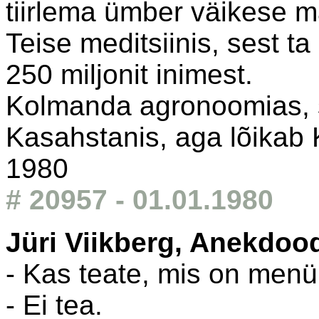
tiirlema ümber väikese m
Teise meditsiinis, sest ta
250 miljonit inimest.
Kolmanda agronoomias, s
Kasahstanis, aga lõikab
1980
# 20957 - 01.01.1980
Jüri Viikberg, Anekdoo
- Kas teate, mis on menü
- Ei tea.