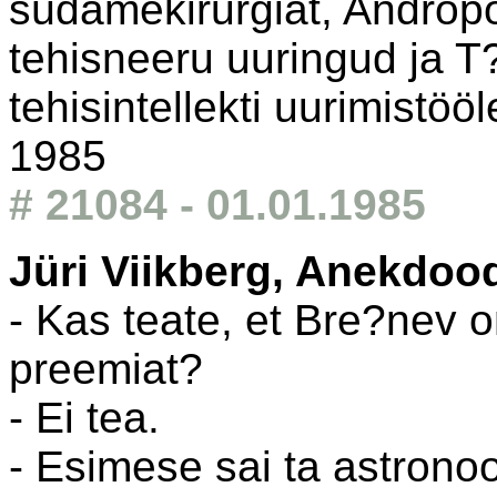
südamekirurgiat, Andropov
tehisneeru uuringud ja T
tehisintellekti uurimistöö
1985
# 21084 - 01.01.1985
Jüri Viikberg, Anekdoo
- Kas teate, et Bre?nev 
preemiat?
- Ei tea.
- Esimese sai ta astrono