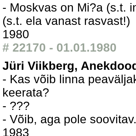
- Moskvas on Mi?a (s.t. i
(s.t. ela vanast rasvast!)
1980
# 22170 - 01.01.1980
Jüri Viikberg, Anekdoo
- Kas võib linna peavälja
keerata?
- ???
- Võib, aga pole soovita
1983