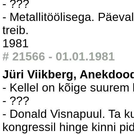
- ???
- Metallitöölisega. Päeval 
treib.
1981
# 21566 - 01.01.1981
Jüri Viikberg, Anekdoo
- Kellel on kõige suure
- ???
- Donald Visnapuul. Ta ku
kongressil hinge kinni pi