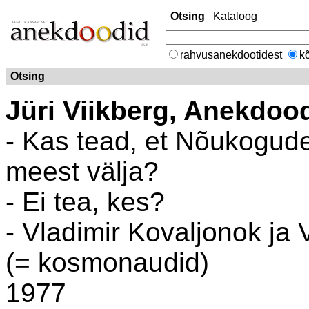
Otsing
Kataloog
rahvusanekdootidest
kõ
Otsing
Jüri Viikberg, Anekdoo
- Kas tead, et Nõukogude 
meest välja?
- Ei tea, kes?
- Vladimir Kovaljonok ja 
(= kosmonaudid)
1977