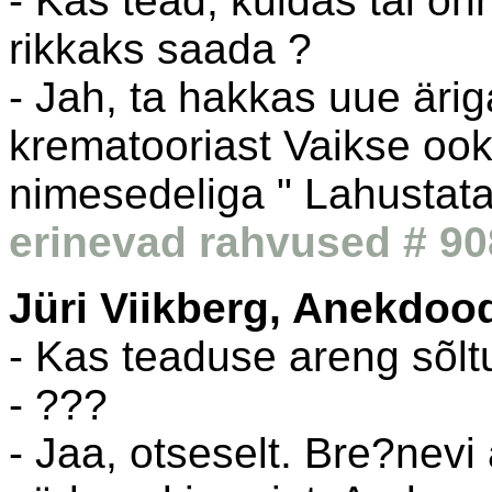
- Kas tead, kuidas tal õn
rikkaks saada ?
- Jah, ta hakkas uue äri
krematooriast Vaikse ook
nimesedeliga " Lahustat
erinevad rahvused # 90
Jüri Viikberg, Anekdoo
- Kas teaduse areng sõlt
- ???
- Jaa, otseselt. Bre?nevi 