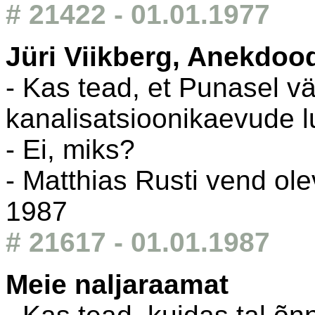
# 21422 - 01.01.1977
Jüri Viikberg, Anekdoo
- Kas tead, et Punasel vä
kanalisatsioonikaevude l
- Ei, miks?
- Matthias Rusti vend ole
1987
# 21617 - 01.01.1987
Meie naljaraamat