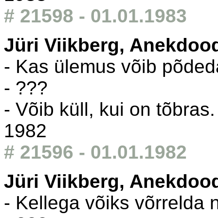
# 21598 - 01.01.1983
Jüri Viikberg, Anekdoo
- Kas ülemus võib põdeda
- ???
- Võib küll, kui on tõbras.
1982
# 21596 - 01.01.1982
Jüri Viikberg, Anekdoo
- Kellega võiks võrreld