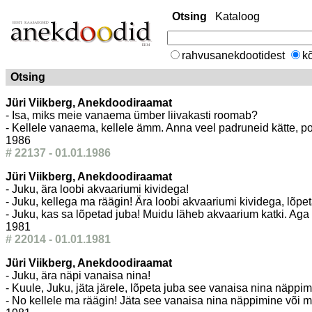
Otsing
Kataloog
rahvusanekdootidest
kõ
Otsing
Jüri Viikberg, Anekdoodiraamat
- Isa, miks meie vanaema ümber liivakasti roomab?
- Kellele vanaema, kellele ämm. Anna veel padruneid kätte, po
1986
# 22137 - 01.01.1986
Jüri Viikberg, Anekdoodiraamat
- Juku, ära loobi akvaariumi kividega!
- Juku, kellega ma räägin! Ära loobi akvaariumi kividega, lõpet
- Juku, kas sa lõpetad juba! Muidu läheb akvaarium katki. Aga 
1981
# 22014 - 01.01.1981
Jüri Viikberg, Anekdoodiraamat
- Juku, ära näpi vanaisa nina!
- Kuule, Juku, jäta järele, lõpeta juba see vanaisa nina näppim
- No kellele ma räägin! Jäta see vanaisa nina näppimine või 