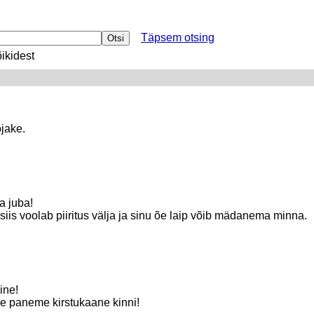
Täpsem otsing
ikidest
jake.
a juba!
siis voolab piiritus välja ja sinu õe laip võib mädanema minna.
ine!
me paneme kirstukaane kinni!