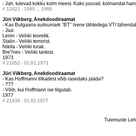
- Jah, tulevad kokku kolm meest. Kaks joovad, kolmandat ha
# 12421 - 1995 ... 1998
Jüri Viikberg, Anekdoodiraamat
- Kas Bulgaaria suitsumark "BT" /vene tähtedega VT/ tähend
- Jaa:
Lenin - Veliiki teoretik.
Stalin - Veliiki terrorist.
Nikita - Veliiki turak.
Bre?nev - Veliiki tankist.
1973
# 21052 - 01.01.1973
Jüri Viikberg, Anekdoodiraamat
- Kas Hoffmanni tilkadest võib rasedaks jääda?
- ???
- Võib, kui Hoffmann ise tilgutab.
1977
# 21438 - 01.01.1977
Tulemuste Leht