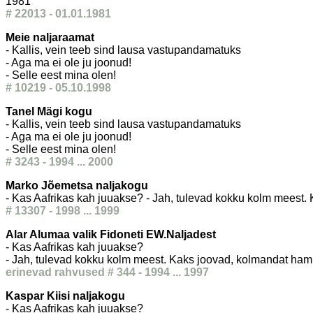
1981
# 22013 - 01.01.1981
Meie naljaraamat
- Kallis, vein teeb sind lausa vastupandamatuks
- Aga ma ei ole ju joonud!
- Selle eest mina olen!
# 10219 - 05.10.1998
Tanel Mägi kogu
- Kallis, vein teeb sind lausa vastupandamatuks
- Aga ma ei ole ju joonud!
- Selle eest mina olen!
# 3243 - 1994 ... 2000
Marko Jõemetsa naljakogu
- Kas Aafrikas kah juuakse? - Jah, tulevad kokku kolm meest
# 13307 - 1998 ... 1999
Alar Alumaa valik Fidoneti EW.Naljadest
- Kas Aafrikas kah juuakse?
- Jah, tulevad kokku kolm meest. Kaks joovad, kolmandat ha
erinevad rahvused # 344 - 1994 ... 1997
Kaspar Kiisi naljakogu
- Kas Aafrikas kah juuakse?