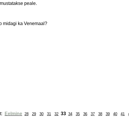
mmustatakse peale.
ab midagi ka Venemaal?
: 
Eelmine
33
28
29
30
31
32
34
35
36
37
38
39
40
41