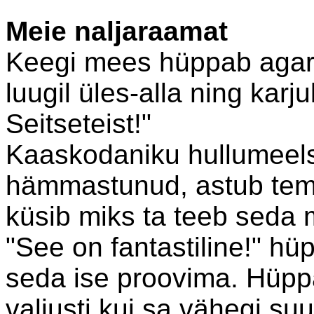
Meie naljaraamat
Keegi mees hüppab agara
luugil üles-alla ning karju
Seitseteist!"
Kaaskodaniku hullumeels
hämmastunud, astub tema
küsib miks ta teeb seda m
"See on fantastiline!" h
seda ise proovima. Hüppa 
valjusti kui sa vähegi su