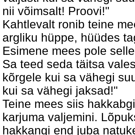
nii võimsalt! Proovi!"
Kahtlevalt ronib teine m
argliku hüppe, hüüdes taga
Esimene mees pole sellega
Sa teed seda täitsa vale
kõrgele kui sa vähegi su
kui sa vähegi jaksad!"
Teine mees siis hakkabg
karjuma valjemini. Lõpuks
hakkangi end juba natuk