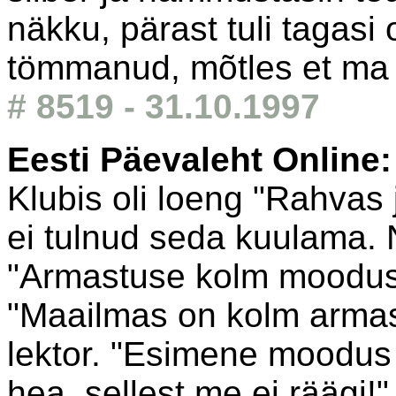
näkku, pärast tuli tagasi
tömmanud, mõtles et ma t
# 8519 - 31.10.1997
Eesti Päevaleht Online
Klubis oli loeng "Rahvas 
ei tulnud seda kuulama. 
"Armastuse kolm moodust"
"Maailmas on kolm armas
lektor. "Esimene moodus 
hea, sellest me ei räägi