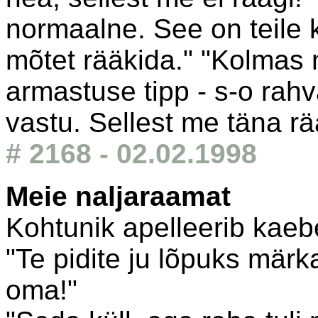
normaalne. See on teile k
mõtet rääkida." "Kolmas
armastuse tipp - s-o rah
vastu. Sellest me täna rä
# 2168 - 02.02.1998
Meie naljaraamat
Kohtunik apelleerib kae
"Te pidite ju lõpuks märka
oma!"