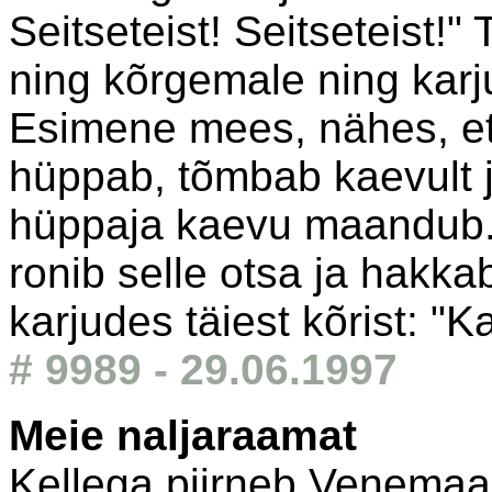
Seitseteist! Seitseteist!
ning kõrgemale ning karj
Esimene mees, nähes, et
hüppab, tõmbab kaevult j
hüppaja kaevu maandub. 
ronib selle otsa ja hakka
karjudes täiest kõrist: "
# 9989 - 29.06.1997
Meie naljaraamat
Kellega piirneb Venema