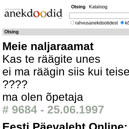
Otsing
Kataloog
rahvusanekdootidest
kõ
Otsing
Meie naljaraamat
Kas te räägite unes
ei ma räägin siis kui te
????
ma olen õpetaja
# 9684 - 25.06.1997
Eesti Päevaleht Online