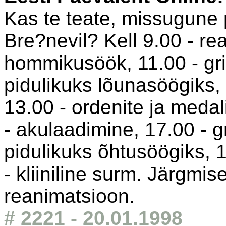
Kas te teate, missugune p
Bre?nevil? Kell 9.00 - rea
hommikusöök, 11.00 - gri
pidulikuks lõunasöögiks, 
13.00 - ordenite ja meda
- akulaadimine, 17.00 - g
pidulikuks õhtusöögiks, 1
- kliiniline surm. Järgmise
reanimatsioon.
# 2221 - 20.01.1998