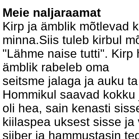
Meie naljaraamat
Kirp ja ämblik mõtleva
minna.Siis tuleb kirbul m
"Lähme naise tutti". Kirp 
ämblik rabeleb oma
seitsme jalaga ja auku ta
Hommikul saavad kokku ja
oli hea, sain kenasti sis
kiilaspea uksest sisse ja
siiber ja hammustasin ted