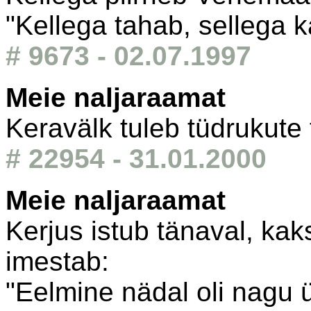
"Kellega tahab, sellega k
# 9673 - 02.07.1997
Meie naljaraamat
Keravälk tuleb tüdrukute t
# 22954 - 31.01.2000
Meie naljaraamat
Kerjus istub tänaval, ka
imestab:
"Eelmine nädal oli nagu 