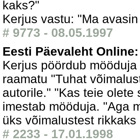
kaks?"
Kerjus vastu: "Ma avasin fi
# 9773 - 08.05.1997
Eesti Päevaleht Online
Kerjus pöördub mööduja 
raamatu "Tuhat võimalust
autorile." "Kas teie olete
imestab mööduja. "Aga mi
üks võimalustest rikkaks
# 2233 - 17.01.1998