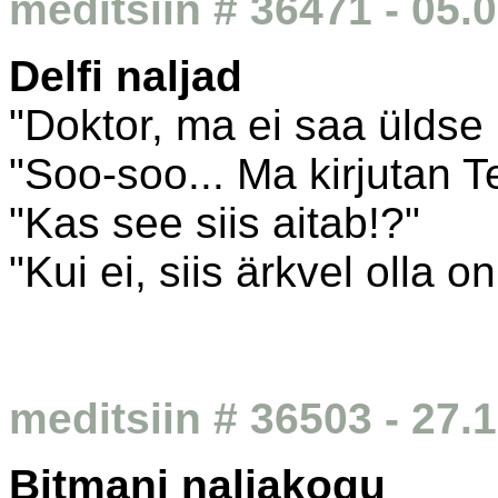
meditsiin # 36471 - 05.
Delfi naljad
"Doktor, ma ei saa üldse
"Soo-soo... Ma kirjutan Te
"Kas see siis aitab!?"
"Kui ei, siis ärkvel olla o
meditsiin # 36503 - 27.
Bitmani naljakogu