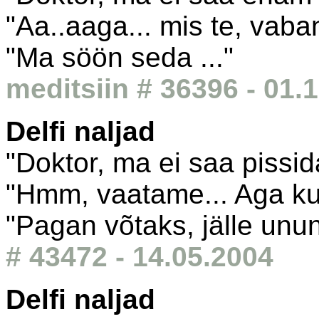
"Aa..aaga... mis te, vab
"Ma söön seda ..."
meditsiin # 36396 - 01.
Delfi naljad
"Doktor, ma ei saa pissid
"Hmm, vaatame... Aga kuu
"Pagan võtaks, jälle unune
# 43472 - 14.05.2004
Delfi naljad