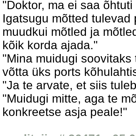
"Doktor, ma ei saa õhtut
Igatsugu mõtted tulevad 
muudkui mõtled ja mõtled
kõik korda ajada."
"Mina muidugi soovitaks
võtta üks ports kõhulahtist
"Ja te arvate, et siis tul
"Muidugi mitte, aga te mõt
konkreetse asja peale!"