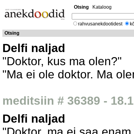
Otsing
Kataloog
rahvusanekdootidest
kõ
Otsing
Delfi naljad
"Doktor, kus ma olen?"
"Ma ei ole doktor. Ma ole
meditsiin # 36389 - 18.
Delfi naljad
"Doktor, ma ei saa enam v