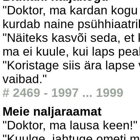
"Doktor, ma kardan kogu 
kurdab naine psühhiaatril
"Näiteks kasvõi seda, et 
ma ei kuule, kui laps pe
"Koristage siis ära laps
vaibad."
# 2469 - 1997 ... 1999
Meie naljaraamat
"Doktor, ma lausa keen!"
"Kuulge, jahtuge ometi m