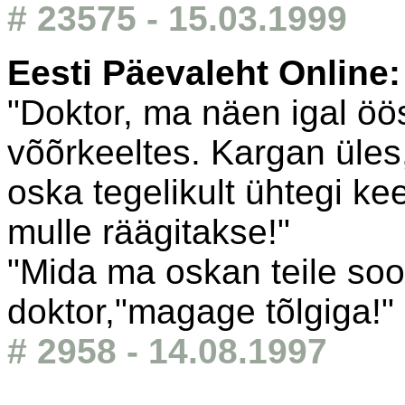
# 23575 - 15.03.1999
Eesti Päevaleht Online
"Doktor, ma näen igal öö
võõrkeeltes. Kargan üles,
oska tegelikult ühtegi keel
mulle räägitakse!"
"Mida ma oskan teile soo
doktor,"magage tõlgiga!"
# 2958 - 14.08.1997