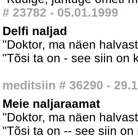
# 23782 - 05.01.1999
Delfi naljad
"Doktor, ma näen halvasti
"Tõsi ta on - see siin on
meditsiin # 36290 - 29.
Meie naljaraamat
"Doktor, ma näen halvasti
"Tõsi ta on -- see siin on