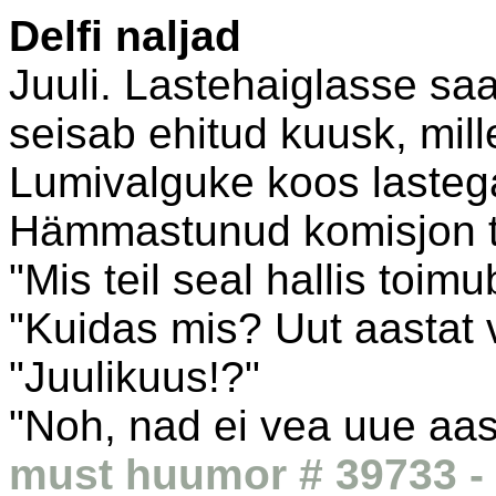
Delfi naljad
Juuli. Lastehaiglasse saa
seisab ehitud kuusk, mill
Lumivalguke koos lasteg
Hämmastunud komisjon to
"Mis teil seal hallis toimu
"Kuidas mis? Uut aastat 
"Juulikuus!?"
"Noh, nad ei vea uue aast
must huumor # 39733 - 