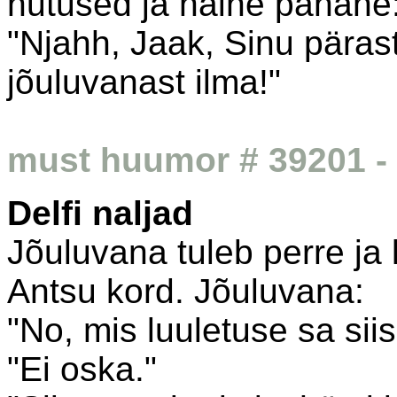
nutused ja naine pahane
"Njahh, Jaak, Sinu päras
jõuluvanast ilma!"
must huumor # 39201 - 
Delfi naljad
Jõuluvana tuleb perre ja 
Antsu kord. Jõuluvana:
"No, mis luuletuse sa sii
"Ei oska."