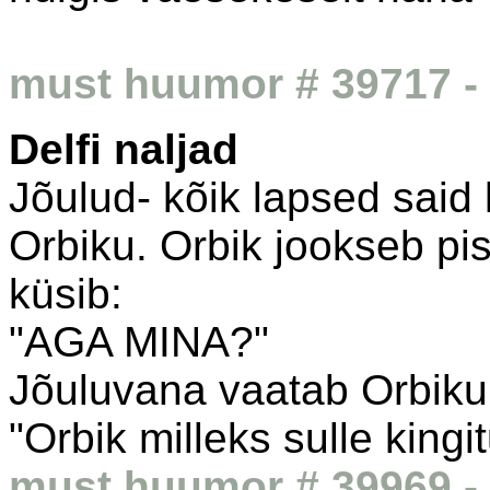
must huumor # 39717 - 
Delfi naljad
Jõulud- kõik lapsed said 
Orbiku. Orbik jookseb pis
küsib:
"AGA MINA?"
Jõuluvana vaatab Orbikul
"Orbik milleks sulle kingi
must huumor # 39969 - 