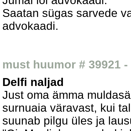
Jumal lõi advokaadi.
Saatan sügas sarvede vahe
advokaadi.
must huumor # 39921 - 
Delfi naljad
Just oma ämma muldasän
surnuaia väravast, kui ta
suunab pilgu üles ja laus