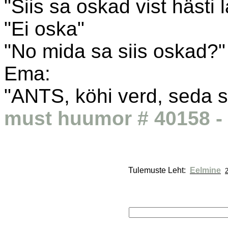
"Siis sa oskad vist hästi 
"Ei oska"
"No mida sa siis oskad?"
Ema:
"ANTS, köhi verd, seda s
must huumor # 40158 - 
Tulemuste Leht: 
Eelmine