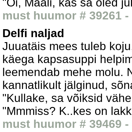
"Oi, Maali, kas sa oled ju
must huumor # 39261 - 
Delfi naljad
Juuatäis mees tuleb koju
käega kapsasuppi helpima
leemendab mehe molu. Na
kannatlikult jälginud, sõn
"Kullake, sa võiksid vähe
"Mmmiss? K..kes on lakk
must huumor # 39469 - 