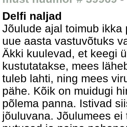
Delfi naljad
Jõulude ajal toimub ikka 
uue aasta vastuvõtuks va
Äkki kuulevad, et keegi ür
kustutatakse, mees lähe
tuleb lahti, ning mees vir
pähe. Kõik on muidugi hir
põlema panna. Istivad sii
jõuluvana. Jõulumees ei t