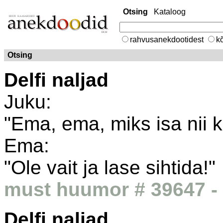
Otsing
Kataloog
rahvusanekdootidest
kõ
Otsing
Delfi naljad
Juku:
"Ema, ema, miks isa nii k
Ema:
"Ole vait ja lase sihtida!"
must huumor # 39647 - 
Delfi naljad