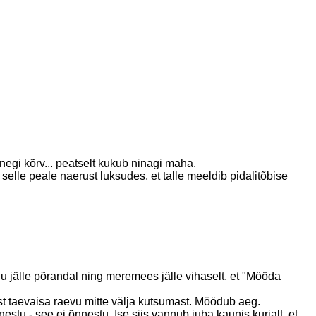
inegi kõrv... peatselt kukub ninagi maha.
selle peale naerust luksudes, et talle meeldib pidalitõbise
u jälle põrandal ning meremees jälle vihaselt, et "Mööda
 taevaisa raevu mitte välja kutsumast. Möödub aeg.
stu - see ei õnnestu. Ise siis vannub juba kaunis kurjalt, et