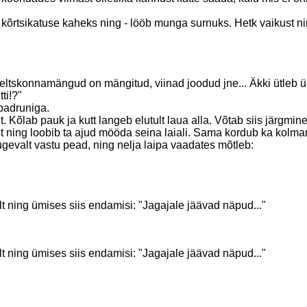
kõrtsikatuse kaheks ning - lööb munga surnuks. Hetk vaikust ni
 seltskonnamängud on mängitud, viinad joodud jne... Äkki ütleb ü
ti!?"
 padruniga.
. Kõlab pauk ja kutt langeb elutult laua alla. Võtab siis järgmi
 ning loobib ta ajud mööda seina laiali. Sama kordub ka kolmand
tugevalt vastu pead, ning nelja laipa vaadates mõtleb:
ult ning ümises siis endamisi: "Jagajale jäävad näpud..."
ult ning ümises siis endamisi: "Jagajale jäävad näpud..."