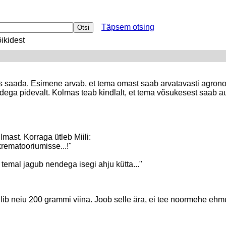
Täpsem otsing
ikidest
s saada. Esimene arvab, et tema omast saab arvatavasti agrono
ldega pidevalt. Kolmas teab kindlalt, et tema võsukesest saab au
ilmast. Korraga ütleb Miili:
krematooriumisse...!"
 temal jagub nendega isegi ahju kütta..."
lib neiu 200 grammi viina. Joob selle ära, ei tee noormehe ehmun