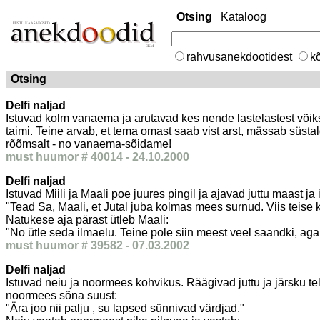
Otsing
Kataloog
rahvusanekdootidest
kõ
Otsing
Delfi naljad
Istuvad kolm vanaema ja arutavad kes nende lastelastest võik
taimi. Teine arvab, et tema omast saab vist arst, mässab süsta
rõõmsalt - no vanaema-sõidame!
must huumor # 40014 - 24.10.2000
Delfi naljad
Istuvad Miili ja Maali poe juures pingil ja ajavad juttu maast ja 
"Tead Sa, Maali, et Jutal juba kolmas mees surnud. Viis teise 
Natukese aja pärast ütleb Maali:
"No ütle seda ilmaelu. Teine pole siin meest veel saandki, aga
must huumor # 39582 - 07.03.2002
Delfi naljad
Istuvad neiu ja noormees kohvikus. Räägivad juttu ja järsku tel
noormees sõna suust:
"Ära joo nii palju , su lapsed sünnivad värdjad."