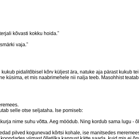
rjali kõvasti kokku hoida."
smärki vaja."
kukub pidalitõbisel kõrv küljest ära, natuke aja pärast kukub te
ne küsima, et mis naabrimehele nii nalja teeb. Masohhist teatab 
eremees.
ab selle otse seljataha. Ise pomiseb:
akurja nime suhu võtta. Aeg möödub. Ning kordub sama lugu - õl
edad pilved kogunevad kõrtsi kohale, ise manitsedes meremeest
oondades viimast õlletilka kannust kätte saada, kuid mis ei õnne