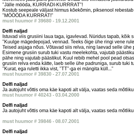
"Jälle mööda, KURRADI-KURRRAT"!
Kostub seepeale väljast hirmus kõekõmin, piksenool rebestab 
"MÖÖÖDA KURRRAT!"
must huumor # 39680 - 19.12.2001
Delfi naljad
Istuvad viis grusiini laua taga, igavlevad. Nüridus tapab, kõik
"Kuulge mägedepojad, vennad. Teeks õige ühe ringi vene rulet
Teised asjaga nõus. Võtavad siis relva, ning laevad selle ühe
Esimene grusiin surub tuki vastu meelekohta, vajutab päästikut
pähe ning vajutab päästikut. Kuul rebib mehel pool pead otsast
grusiin relva enda kätte, laeb selle ühe padruniga, surub tuki 
"Kurat, ega ruletti ikka vist, "TT"-ga ei mängita küll..."
must huumor # 39830 - 27.07.2001
Delfi naljad
Ja autojuht võttis oma käe kapoti alt välja, vaatas seda mõtlik
must huumor # 40243 - 03.04.2000
Delfi naljad
Ja autojuht võttis oma käe kapoti alt välja, vaatas seda mõtlik
must huumor # 39846 - 08.07.2001
Delfi naljad