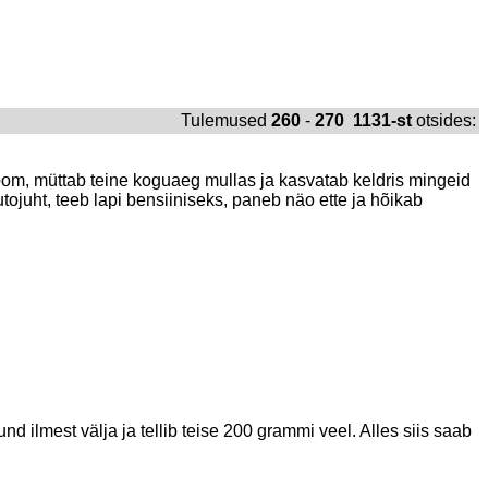
Tulemused
260
-
270 1131-st
otsides:
om, müttab teine koguaeg mullas ja kasvatab keldris mingeid
tojuht, teeb lapi bensiiniseks, paneb näo ette ja hõikab
d ilmest välja ja tellib teise 200 grammi veel. Alles siis saab