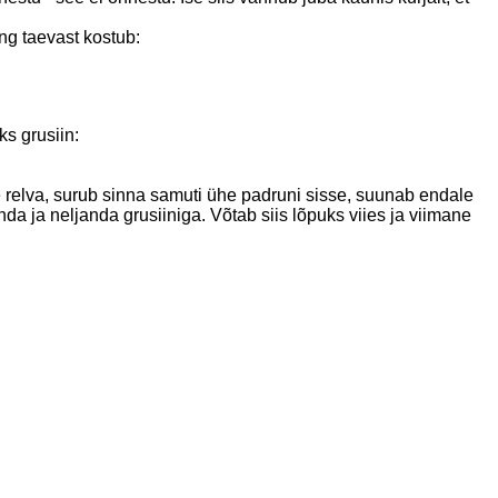
ng taevast kostub:
ks grusiin:
ne relva, surub sinna samuti ühe padruni sisse, suunab endale
a ja neljanda grusiiniga. Võtab siis lõpuks viies ja viimane