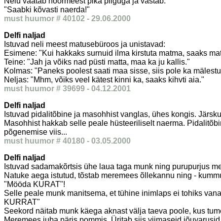
Neiu vaatab noormeest pika pilguga ja vastab:
"Saabki kõvasti naerda!"
must huumor # 40102 - 29.06.2000
Delfi naljad
Istuvad neli meest matusebüroos ja unistavad:
Esimene: "Kui hakkaks surnuid ilma kirstuta matma, saaks mate
Teine: "Jah ja võiks nad püsti matta, maa ka ju kallis."
Kolmas: "Paneks poolest saati maa sisse, siis pole ka mälestu
Neljas: "Mhm, võiks veel kätest kinni ka, saaks kihvti aia."
must huumor # 39699 - 04.12.2001
Delfi naljad
Istuvad pidalitõbine ja masohhist vanglas, ühes kongis. Järsku 
Masohhist hakkab selle peale hüsteeriliselt naerma. Pidalitõbi
põgenemise viis...
must huumor # 40180 - 03.05.2000
Delfi naljad
Istuvad sadamakõrtsis ühe laua taga munk ning purupurjus m
Natuke aega istutud, tõstab meremees õllekannu ning - kummut
"Mööda KURAT"!
Selle peale munk manitsema, et tühine inimlaps ei tohiks van
KURRAT"
Seekord näitab munk käega aknast välja taeva poole, kus tum
Meremees juba päris pommis. Üritab siis viimaseid jõuvarusid k