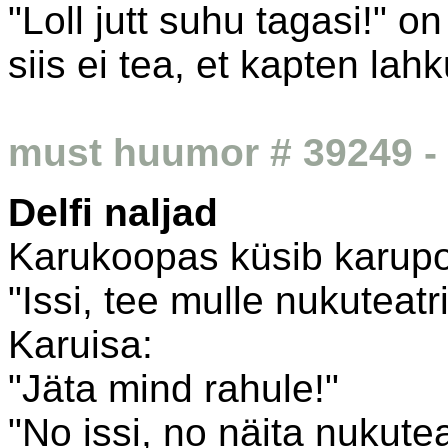
"Loll jutt suhu tagasi!" 
siis ei tea, et kapten lah
must huumor # 39249 - 
Delfi naljad
Karukoopas küsib karupoe
"Issi, tee mulle nukuteatri
Karuisa:
"Jäta mind rahule!"
"No issi, no näita nukuteat