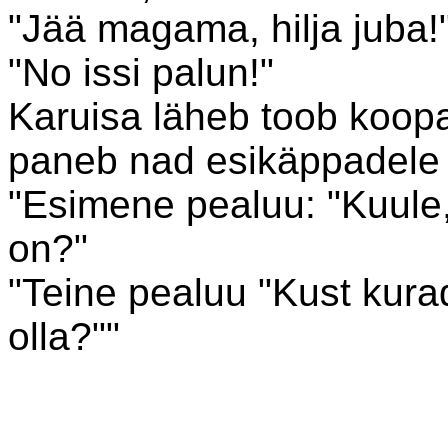
"Jää magama, hilja juba!
"No issi palun!"
Karuisa läheb toob koopa
paneb nad esikäppadele 
"Esimene pealuu: "Kuule,
on?"
"Teine pealuu "Kust kura
olla?""