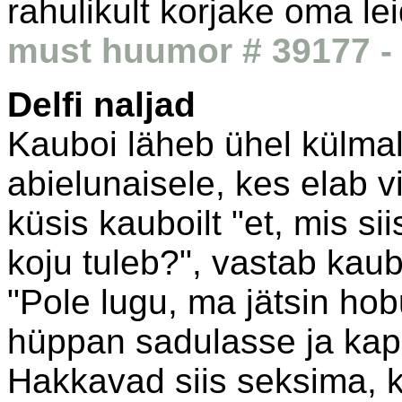
rahulikult korjake oma lei
must huumor # 39177 - 
Delfi naljad
Kauboi läheb ühel külmal 
abielunaisele, kes elab v
küsis kauboilt "et, mis s
koju tuleb?", vastab kaub
"Pole lugu, ma jätsin hob
hüppan sadulasse ja ka
Hakkavad siis seksima, k