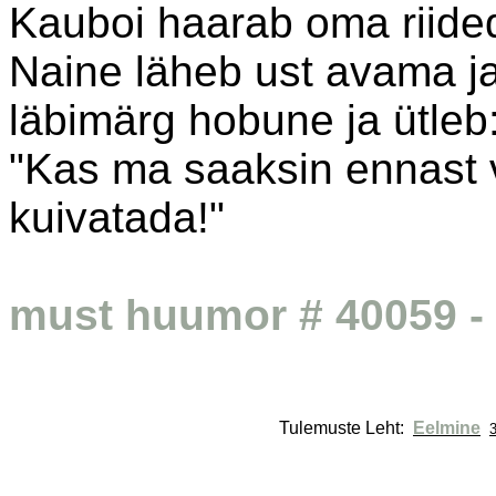
Kauboi haarab oma riided
Naine läheb ust avama ja
läbimärg hobune ja ütleb
"Kas ma saaksin ennast 
kuivatada!"
must huumor # 40059 - 
Tulemuste Leht: 
Eelmine