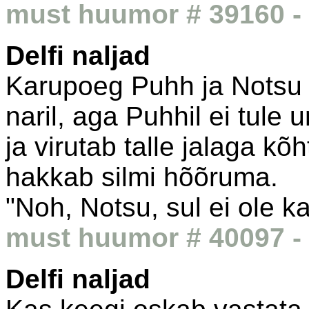
must huumor # 39160 - 
Delfi naljad
Karupoeg Puhh ja Notsu 
naril, aga Puhhil ei tule
ja virutab talle jalaga kõ
hakkab silmi hõõruma.
"Noh, Notsu, sul ei ole k
must huumor # 40097 - 
Delfi naljad