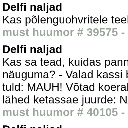
Delfi naljad
Kas põlenguohvritele tee
must huumor # 39575 - 
Delfi naljad
Kas sa tead, kuidas pan
näuguma? - Valad kassi b
tuld: MAUH! Võtad koeral 
lähed ketassae juurde:
must huumor # 40105 - 