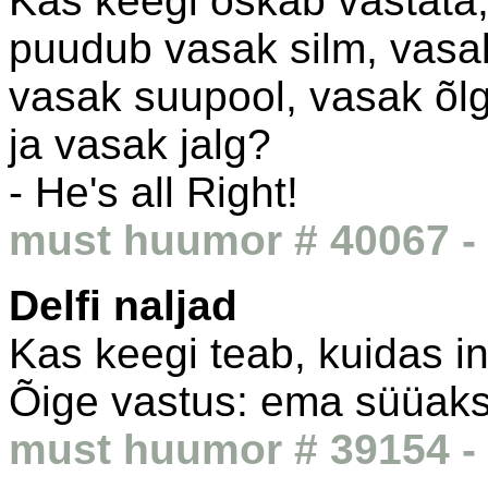
Kas keegi oskab vastata, 
puudub vasak silm, vasak
vasak suupool, vasak õl
ja vasak jalg?
- He's all Right!
must huumor # 40067 - 
Delfi naljad
Kas keegi teab, kuidas i
Õige vastus: ema süüaks
must huumor # 39154 - 