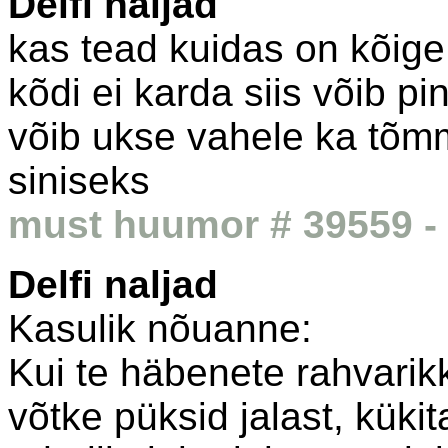
Delfi naljad
kas tead kuidas on kõig
kõdi ei karda siis võib pin
võib ukse vahele ka tõmma
siniseks
must huumor # 39559 - 
Delfi naljad
Kasulik nõuanne:
Kui te häbenete rahvarikk
võtke püksid jalast, küki