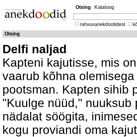
Otsing
Kataloog
rahvusanekdootidest
kõ
Otsing
Delfi naljad
Kapteni kajutisse, mis on 
vaarub kõhna olemisega
pootsman. Kapten sihib 
"Kuulge nüüd," nuuksub 
nädalat söögita, inimesed
kogu proviandi oma kajut