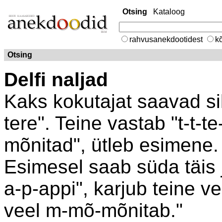
Otsing
Kataloog
rahvusanekdootidest
kõ
Otsing
Delfi naljad
Kaks kokutajat saavad sill
tere". Teine vastab "t-t-t
mõnitad", ütleb esimene.
Esimesel saab süda täis ja
a-p-appi", karjub teine ve
veel m-mõ-mõnitab."