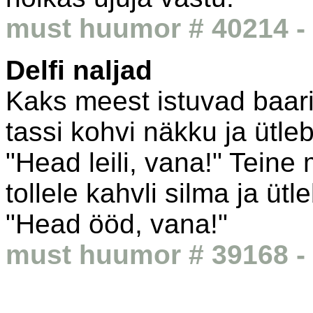
must huumor # 40214 - 
Delfi naljad
Kaks meest istuvad baari
tassi kohvi näkku ja ütleb
"Head leili, vana!" Teine
tollele kahvli silma ja ütle
"Head ööd, vana!"
must huumor # 39168 - 