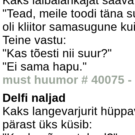
Kaks laibalahkajat saava
"Tead, meile toodi täna s
oli kliitor samasugune ku
Teine vastu:
"Kas tõesti nii suur?"
"Ei sama hapu."
must huumor # 40075 - 
Delfi naljad
Kaks langevarjurit hüppa
pärast üks küsib: