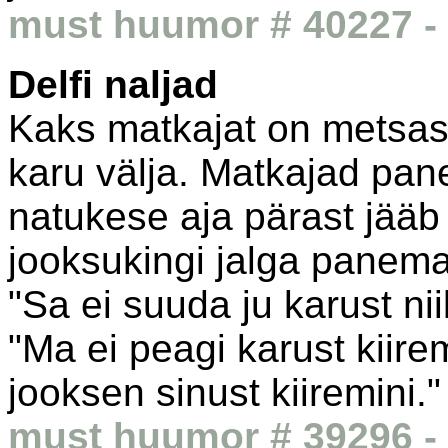
must huumor # 40227 - 
Delfi naljad
Kaks matkajat on metsas
karu välja. Matkajad pan
natukese aja pärast jää
jooksukingi jalga panema.
"Sa ei suuda ju karust niik
"Ma ei peagi karust kiire
jooksen sinust kiiremini."
must huumor # 39296 - 