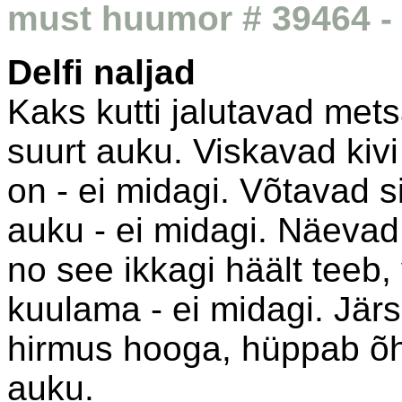
must huumor # 39464 - 
Delfi naljad
Kaks kutti jalutavad met
suurt auku. Viskavad kiv
on - ei midagi. Võtavad s
auku - ei midagi. Näevad s
no see ikkagi häält teeb,
kuulama - ei midagi. Jär
hirmus hooga, hüppab õh
auku.