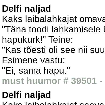
Delfi naljad
Kaks laibalahkajat omava
"Täna toodi lahkamisele ük
hapukurk!" Teine:
"Kas tõesti oli see nii su
Esimene vastu:
"Ei, sama hapu."
must huumor # 39501 - 
Delfi naljad