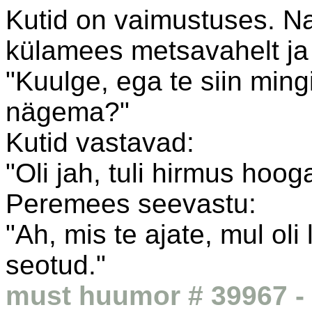
Kutid on vaimustuses. Na
külamees metsavahelt ja 
"Kuulge, ega te siin ming
nägema?"
Kutid vastavad:
"Oli jah, tuli hirmus hoog
Peremees seevastu:
"Ah, mis te ajate, mul oli
seotud."
must huumor # 39967 - 