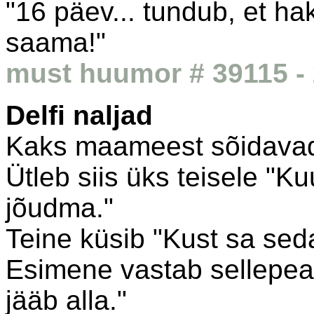
"16 päev... tundub, et h
saama!"
must huumor # 39115 - 
Delfi naljad
Kaks maameest sõidavad
Ütleb siis üks teisele "K
jõudma."
Teine küsib "Kust sa sed
Esimene vastab sellepea
jääb alla."