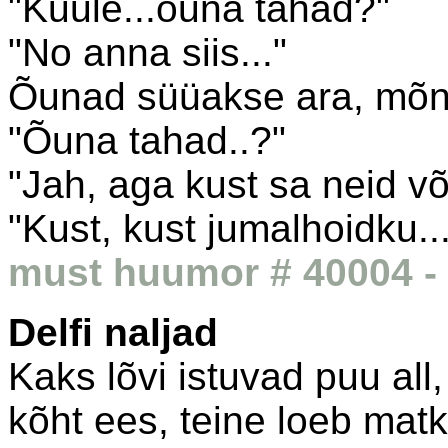
"Kuule...õuna tahad?"
"No anna siis..."
Õunad süüakse ara, mõne 
"Õuna tahad..?"
"Jah, aga kust sa neid v
"Kust, kust jumalhoidku...
must huumor # 40004 - 
Delfi naljad
Kaks lõvi istuvad puu all
kõht ees, teine loeb matk