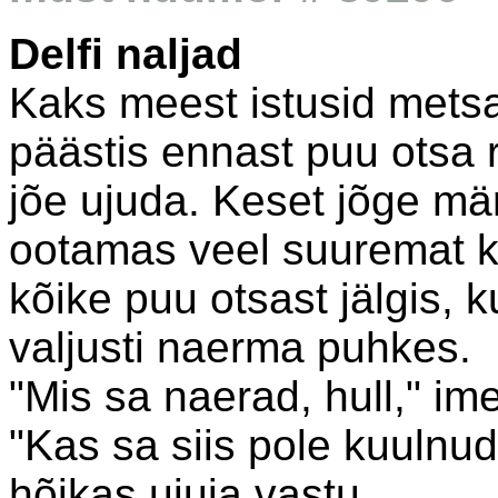
Delfi naljad
Kaks meest istusid metsas
päästis ennast puu otsa 
jõe ujuda. Keset jõge m
ootamas veel suuremat k
kõike puu otsast jälgis, k
valjusti naerma puhkes.
"Mis sa naerad, hull," i
"Kas sa siis pole kuulnud
hõikas ujuja vastu.