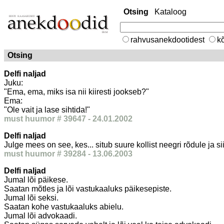
Otsing
Kataloog
rahvusanekdootidest
kõ
Otsing
Delfi naljad
Juku:
"Ema, ema, miks isa nii kiiresti jookseb?"
Ema:
"Ole vait ja lase sihtida!"
must huumor # 39647 - 24.01.2002
Delfi naljad
Julge mees on see, kes... situb suure kollist neegri rõdule ja s
must huumor # 39284 - 13.06.2003
Delfi naljad
Jumal lõi päikese.
Saatan mõtles ja lõi vastukaaluks päikesepiste.
Jumal lõi seksi.
Saatan kohe vastukaaluks abielu.
Jumal lõi advokaadi.