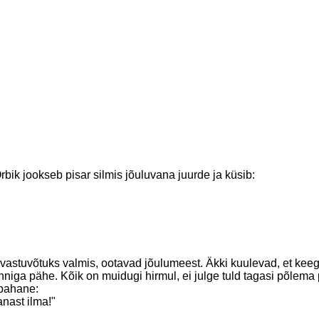
rbik jookseb pisar silmis jõuluvana juurde ja küsib:
vastuvõtuks valmis, ootavad jõulumeest. Äkki kuulevad, et keegi
panniga pähe. Kõik on muidugi hirmul, ei julge tuld tagasi põlema 
 pahane:
nast ilma!"