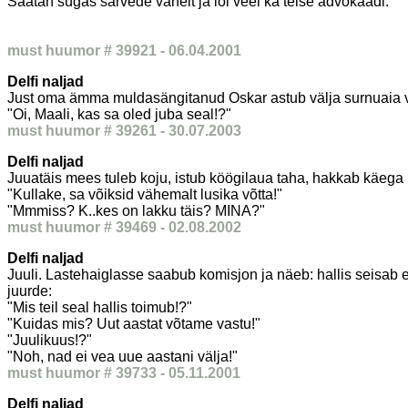
Saatan sügas sarvede vahelt ja lõi veel ka teise advokaadi.
must huumor # 39921 - 06.04.2001
Delfi naljad
Just oma ämma muldasängitanud Oskar astub välja surnuaia vära
"Oi, Maali, kas sa oled juba seal!?"
must huumor # 39261 - 30.07.2003
Delfi naljad
Juuatäis mees tuleb koju, istub köögilaua taha, hakkab käega
"Kullake, sa võiksid vähemalt lusika võtta!"
"Mmmiss? K..kes on lakku täis? MINA?"
must huumor # 39469 - 02.08.2002
Delfi naljad
Juuli. Lastehaiglasse saabub komisjon ja näeb: hallis seisab
juurde:
"Mis teil seal hallis toimub!?"
"Kuidas mis? Uut aastat võtame vastu!"
"Juulikuus!?"
"Noh, nad ei vea uue aastani välja!"
must huumor # 39733 - 05.11.2001
Delfi naljad