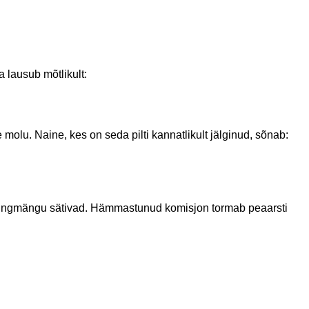
 lausub mõtlikult:
lu. Naine, kes on seda pilti kannatlikult jälginud, sõnab:
a ringmängu sätivad. Hämmastunud komisjon tormab peaarsti