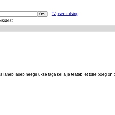
Täpsem otsing
ikidest
iis läheb laseb neegri ukse taga kella ja teatab, et tolle poeg o