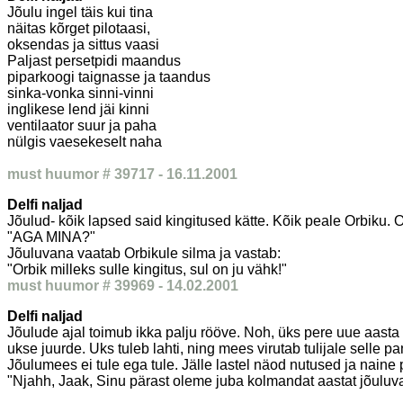
Jõulu ingel täis kui tina
näitas kõrget pilotaasi,
oksendas ja sittus vaasi
Paljast persetpidi maandus
piparkoogi taignasse ja taandus
sinka-vonka sinni-vinni
inglikese lend jäi kinni
ventilaator suur ja paha
nülgis vaesekeselt naha
must huumor # 39717 - 16.11.2001
Delfi naljad
Jõulud- kõik lapsed said kingitused kätte. Kõik peale Orbiku. O
"AGA MINA?"
Jõuluvana vaatab Orbikule silma ja vastab:
"Orbik milleks sulle kingitus, sul on ju vähk!"
must huumor # 39969 - 14.02.2001
Delfi naljad
Jõulude ajal toimub ikka palju rööve. Noh, üks pere uue aasta 
ukse juurde. Uks tuleb lahti, ning mees virutab tulijale selle 
Jõulumees ei tule ega tule. Jälle lastel näod nutused ja naine
"Njahh, Jaak, Sinu pärast oleme juba kolmandat aastat jõuluva