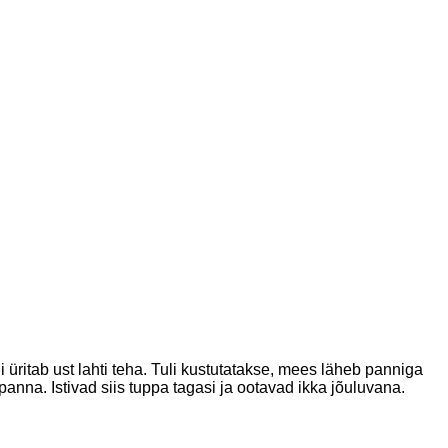
 üritab ust lahti teha. Tuli kustutatakse, mees läheb panniga
panna. Istivad siis tuppa tagasi ja ootavad ikka jõuluvana.