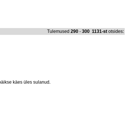
Tulemused
290
-
300 1131-st
otsides:
n päikse käes üles sulanud.