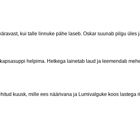
vast, kui talle linnuke pähe laseb. Oskar suunab pilgu üles ja
 kapsasuppi helpima. Hetkega lainetab laud ja leemendab mehe mo
 ehitud kuusk, mille ees näärivana ja Lumivalguke koos lasteg