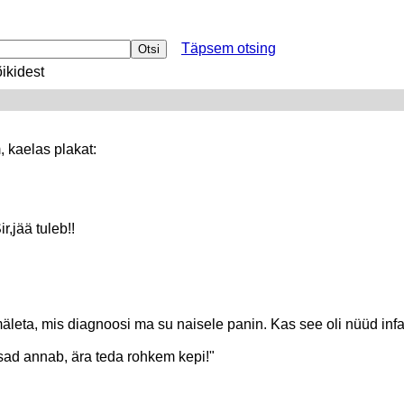
Täpsem otsing
ikidest
 kaelas plakat:
,jää tuleb!!
mäleta, mis diagnoosi ma su naisele panin. Kas see oli nüüd infar
otsad annab, ära teda rohkem kepi!"