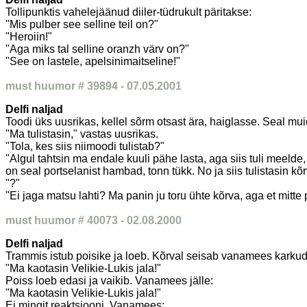
Tollipunktis vahelejäänud diiler-tüdrukult päritakse:
"Mis pulber see selline teil on?"
"Heroiin!"
"Aga miks tal selline oranzh värv on?"
"See on lastele, apelsinimaitseline!"
must huumor # 39894 - 07.05.2001
Delfi naljad
Toodi üks uusrikas, kellel sõrm otsast ära, haiglasse. Seal muid
"Ma tulistasin," vastas uusrikas.
"Tola, kes siis niimoodi tulistab?"
"Algul tahtsin ma endale kuuli pähe lasta, aga siis tuli meelde,
on seal portselanist hambad, tonn tükk. No ja siis tulistasin kõr
"?"
"Ei jaga matsu lahti? Ma panin ju toru ühte kõrva, aga et mitte
must huumor # 40073 - 02.08.2000
Delfi naljad
Trammis istub poisike ja loeb. Kõrval seisab vanamees karkud
"Ma kaotasin Velikie-Lukis jala!"
Poiss loeb edasi ja vaikib. Vanamees jälle:
"Ma kaotasin Velikie-Lukis jala!"
Ei mingit reaktsiooni. Vanamees: