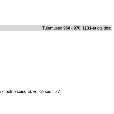
Tulemused
960
-
970 1131-st
otsides:
ktieelne seisund, või oli süüfilis?"