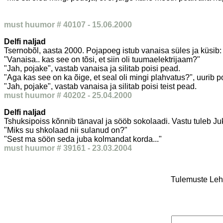
must huumor # 40107 - 15.06.2000
Delfi naljad
Tsernobõl, aasta 2000. Pojapoeg istub vanaisa süles ja küsib:
"Vanaisa.. kas see on tõsi, et siin oli tuumaelektrijaam?"
"Jah, pojake", vastab vanaisa ja silitab poisi pead.
"Aga kas see on ka õige, et seal oli mingi plahvatus?", uurib p
"Jah, pojake", vastab vanaisa ja silitab poisi teist pead.
must huumor # 40202 - 25.04.2000
Delfi naljad
Tshuksipoiss kõnnib tänaval ja sööb sokolaadi. Vastu tuleb Juk
"Miks su shkolaad nii sulanud on?"
"Sest ma söön seda juba kolmandat korda..."
must huumor # 39161 - 23.03.2004
Tulemuste Leht