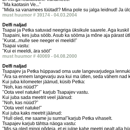
"Ma kaotasin Ve..."
"Mida sa vanamees tüütad!? Mina pole su jalga leidnud! Ja üld
must huumor # 39174 - 04.03.2004
Delfi naljad
Tsapai ja Petka satuvad neegriga üksikule saarele. Aga kuskil p
Tsapaini, kes juba sööb. Asub ka sööma ja mõne aja pärast üt
"Kurat...mulle see neeger ei meeldi!"
Tsapai vastu:
"Kui ei meeldi, ära söö!"
must huumor # 40069 - 04.08.2000
Delfi naljad
Tsapajev ja Petka hüppavad oma uute langevarjudega lennukilt
"Ära sa ennem langevarju ava kui ma ütlen, seda vähem nad 
Kui juba kilomeeter jäänud, küsib Petka:
"Noh, kas nüüd?"
"Oota veel natuke!" karjub Tsapajev vastu.
Kui juba sada meetrit veel jäänud:
"Noh, kas nüüd?"
"Oota veel natuke!"
Kui juba kaks meetrit jäänud:
"Hull oled, me saame ju surma!"karjub Petka vihaselt.
Tsapajev karjub tähtsa näoga vastu:
"Mis sa oled mingi põdeja, et ei julge kahe meetri pealt alla hü