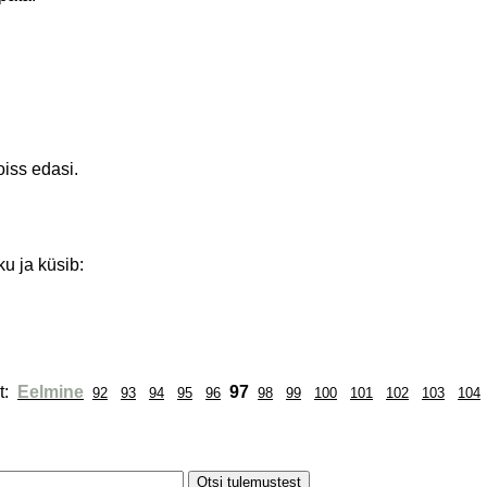
oiss edasi.
u ja küsib:
: 
Eelmine
97
92
93
94
95
96
98
99
100
101
102
103
104