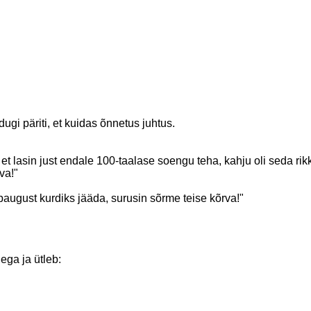
ugi päriti, et kuidas õnnetus juhtus.
 et lasin just endale 100-taalase soengu teha, kahju oli seda rikk
va!"
 paugust kurdiks jääda, surusin sõrme teise kõrva!"
ega ja ütleb: