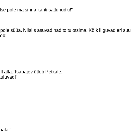
se pole ma sinna kanti sattunudki!"
ole süüa. Niisiis asuvad nad toitu otsima. Kõik liiguvad eri suu
leb:
 alla. Tsapajev ütleb Petkale:
kuluvad!"
pata!"