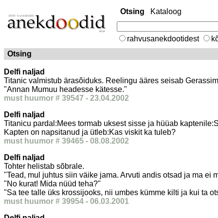
Otsing
Kataloog
rahvusanekdootidest
kõ
Otsing
Delfi naljad
Titanic valmistub ärasõiduks. Reelingu ääres seisab Gerassim,
"Annan Mumuu headesse kätesse."
must huumor # 39547 - 23.04.2002
Delfi naljad
Titanicu pardal:Mees tormab uksest sisse ja hüüab kaptenile:Sir
Kapten on napsitanud ja ütleb:Kas viskit ka tuleb?
must huumor # 39465 - 08.08.2002
Delfi naljad
Tohter helistab sõbrale.
"Tead, mul juhtus siin väike jama. Arvuti andis otsad ja ma ei 
"No kurat! Mida nüüd teha?"
"Sa tee talle üks krossijooks, nii umbes kümme kilti ja kui ta 
must huumor # 39954 - 06.03.2001
Delfi naljad