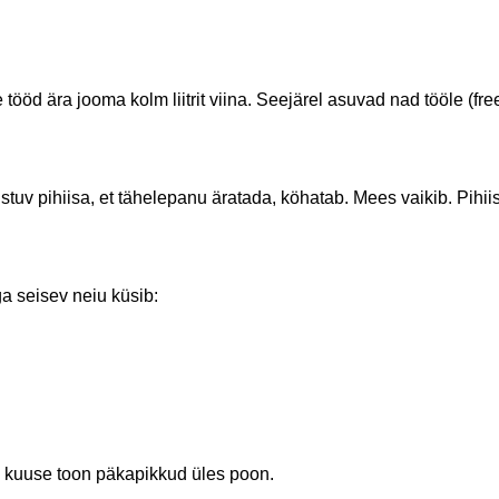
ööd ära jooma kolm liitrit viina. Seejärel asuvad nad tööle (fr
 istuv pihiisa, et tähelepanu äratada, köhatab. Mees vaikib. Pihii
a seisev neiu küsib:
e kuuse toon päkapikkud üles poon.