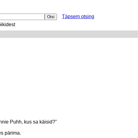
Täpsem otsing
ikidest
innie Puhh, kus sa käisid?"
es pärima.