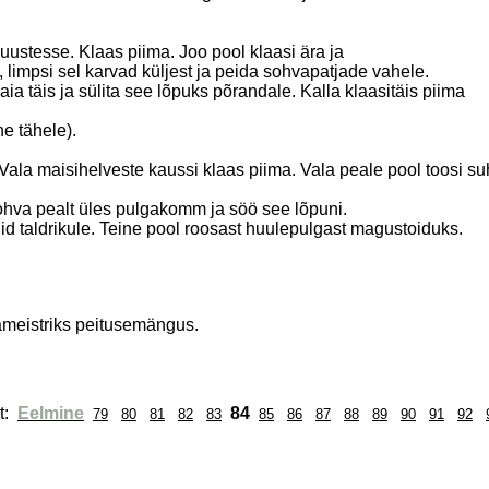
ustesse. Klaas piima. Joo pool klaasi ära ja
 limpsi sel karvad küljest ja peida sohvapatjade vahele.
ia täis ja sülita see lõpuks põrandale. Kalla klaasitäis piima
ne tähele).
 Vala maisihelveste kaussi klaas piima. Vala peale pool toosi 
sohva pealt üles pulgakomm ja söö see lõpuni.
id taldrikule. Teine pool roosast huulepulgast magustoiduks.
mameistriks peitusemängus.
: 
Eelmine
84
79
80
81
82
83
85
86
87
88
89
90
91
92