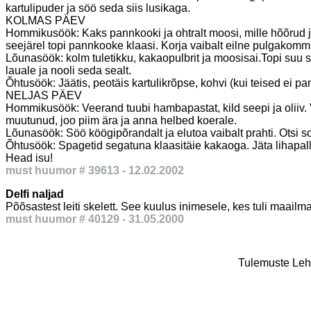
kartulipuder ja söö seda siis lusikaga.
KOLMAS PÄEV
Hommikusöök: Kaks pannkooki ja ohtralt moosi, mille hõõrud ju
seejärel topi pannkooke klaasi. Korja vaibalt eilne pulgakomm,
Lõunasöök: kolm tuletikku, kakaopulbrit ja moosisai.Topi suu sa
lauale ja nooli seda sealt.
Õhtusöök: Jäätis, peotäis kartulikrõpse, kohvi (kui teised ei pa
NELJAS PÄEV
Hommikusöök: Veerand tuubi hambapastat, kild seepi ja oliiv.
muutunud, joo piim ära ja anna helbed koerale.
Lõunasöök: Söö köögipõrandalt ja elutoa vaibalt prahti. Otsi 
Õhtusöök: Spagetid segatuna klaasitäie kakaoga. Jäta lihapall
Head isu!
must huumor # 39613 - 12.02.2002
Delfi naljad
Põõsastest leiti skelett. See kuulus inimesele, kes tuli maail
must huumor # 40129 - 31.05.2000
Tulemuste Leht