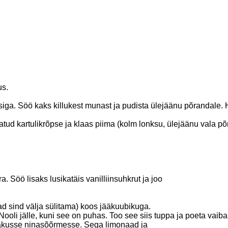
us.
ga. Söö kaks killukest munast ja pudista ülejäänu põrandale. 
ustatud kartulikrõpse ja klaas piima (kolm lonksu, ülejäänu vala põ
. Söö lisaks lusikatäis vanilliinsuhkrut ja joo
ad sind välja sülitama) koos jääkuubikuga.
oli jälle, kuni see on puhas. Too see siis tuppa ja poeta vaiba
asakusse ninasõõrmesse. Sega limonaad ja