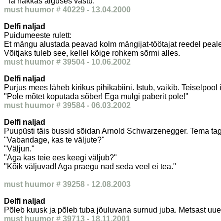
"Ta hakkas alguses vastu."
must huumor # 40229 - 13.04.2000
Delfi naljad
Puidumeeste rulett:
Et mängu alustada peavad kolm mängijat-töötajat reedel peale t
Võitjaks tuleb see, kellel kõige rohkem sõrmi alles.
must huumor # 39504 - 10.06.2002
Delfi naljad
Purjus mees läheb kirikus pihikabiini. Istub, vaikib. Teiselpool
"Pole mõtet koputada sõber! Ega mulgi paberit pole!"
must huumor # 39584 - 06.03.2002
Delfi naljad
Puupüsti täis bussid sõidan Arnold Schwarzenegger. Tema tag
"Vabandage, kas te väljute?"
"Väljun."
"Aga kas teie ees keegi väljub?"
"Kõik väljuvad! Aga praegu nad seda veel ei tea."
must huumor # 39258 - 12.08.2003
Delfi naljad
Põleb kuusk ja põleb tuba jõuluvana surnud juba. Metsast uu
must huumor # 39713 - 18.11.2001