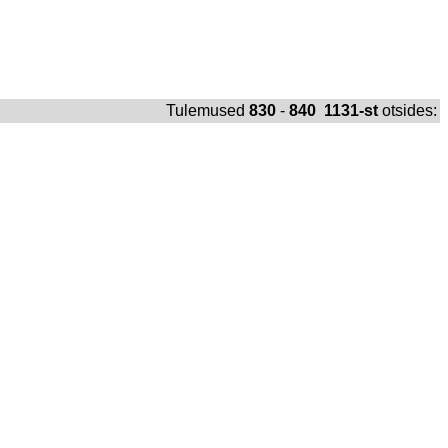
Tulemused
830
-
840 1131-st
otsides: