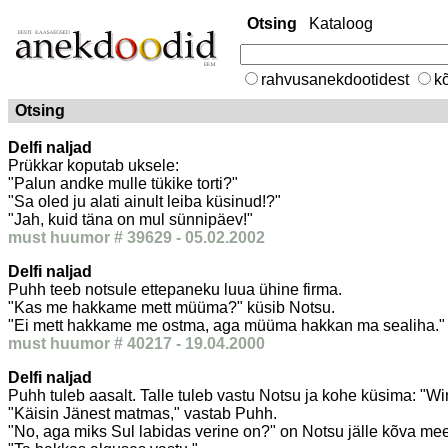
Otsing
Kataloog
rahvusanekdootidest
kõ
Otsing
Delfi naljad
Prükkar koputab uksele:
"Palun andke mulle tükike torti?"
"Sa oled ju alati ainult leiba küsinud!?"
"Jah, kuid täna on mul sünnipäev!"
must huumor # 39629 - 05.02.2002
Delfi naljad
Puhh teeb notsule ettepaneku luua ühine firma.
"Kas me hakkame mett müüma?" küsib Notsu.
"Ei mett hakkame me ostma, aga müüma hakkan ma sealiha."
must huumor # 40217 - 19.04.2000
Delfi naljad
Puhh tuleb aasalt. Talle tuleb vastu Notsu ja kohe küsima: "W
"Käisin Jänest matmas," vastab Puhh.
"No, aga miks Sul labidas verine on?" on Notsu jälle kõva me