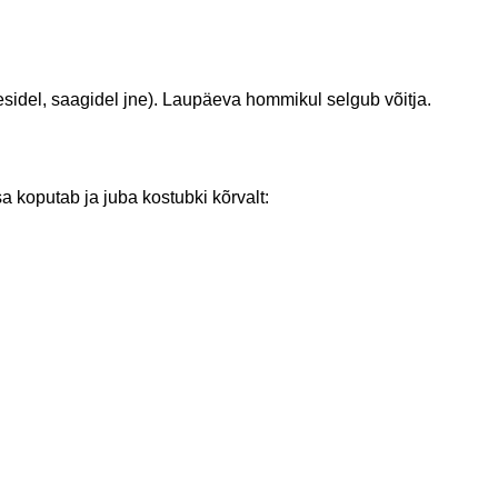
eesidel, saagidel jne). Laupäeva hommikul selgub võitja.
sa koputab ja juba kostubki kõrvalt: