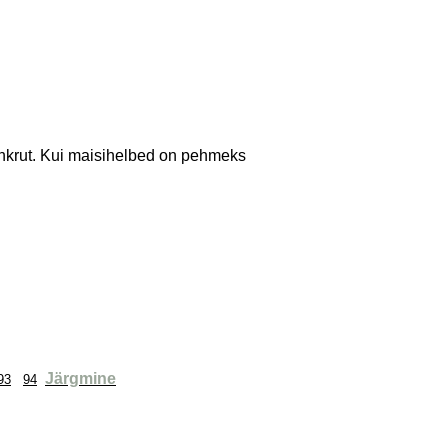
suhkrut. Kui maisihelbed on pehmeks
Järgmine
93
94