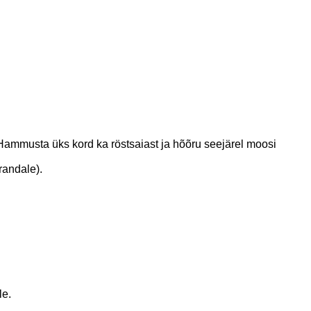
Hammusta üks kord ka röstsaiast ja hõõru seejärel moosi
randale).
le.