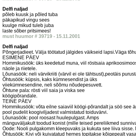
Delfi naljad
põleb kuusk ja põled tuba
päkapikud vingu sees
kuulge mikud tuleb juba
laste sõber pritsimees!
must huumor # 39719 - 15.11.2001
Delfi naljad
Põngerjadieet. Välja töötatud jälgides väikseid lapsi.Väga tõh
ESIMENE PÄEV
Hommikusöök: üks keedetud muna, viil röstsaia aprikoosimoosi
näole ja riietele.
Lõunasöök: neli värvikriiti (värvil ei ole tähtsust),peotäis pur
Õhtusöök: küpsis, kaks kümnesendist ja üks
viiekümnesendine, neli sõõmu nõudepesuvett.
Õhtune pala: rösti viil saia ja viska see
köögipõrandale.
TEINE PÄEV
Hommikusöök: võta eilne saiaviil köögi-põrandalt ja söö see ära
pool pudelit koogiviljadest valmistatud toiduvärvi.
Lõunasöök: pool roosast huulepulgast. Amps
mänguväljakult toodud konist (mille teised pereliikmed sunniv
Oode: Nooli pulgakomm kleepuvaks ja kukuta see liiva sisse. No
Õhtusöök: Kivi või kuivatatud hernes topitakse kõigepealt v