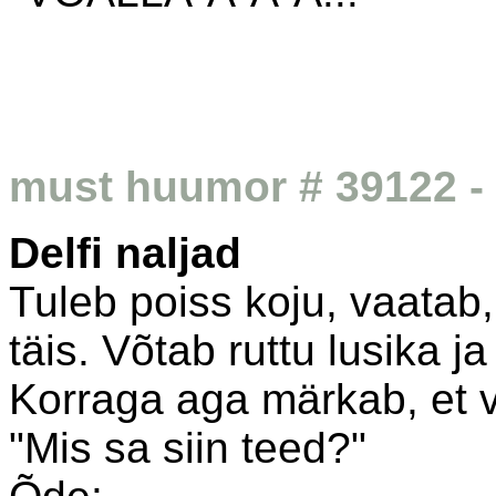
must huumor # 39122 - 
Delfi naljad
Tuleb poiss koju, vaatab
täis. Võtab ruttu lusika 
Korraga aga märkab, et v
"Mis sa siin teed?"