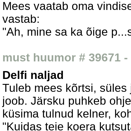
Mees vaatab oma vindise
vastab:
"Ah, mine sa ka õige p..
must huumor # 39671 - 
Delfi naljad
Tuleb mees kõrtsi, süles jal
joob. Järsku puhkeb ohje
küsima tulnud kelner, koh
"Kuidas teie koera kutsu