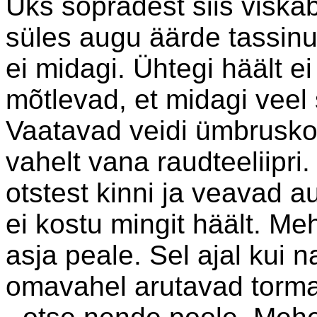
Üks sõpradest siis viskab
süles augu äärde tassinu
ei midagi. Ühtegi häält ei
mõtlevad, et midagi veel 
Vaatavad veidi ümbruskon
vahelt vana raudteeliipri
otstest kinni ja veavad au
ei kostu mingit häält. Me
asja peale. Sel ajal kui n
omavahel arutavad tormab