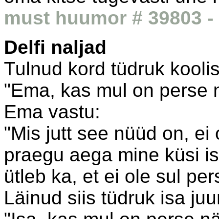
must huumor # 39803 - 
Delfi naljad
Tulnud kord tüdruk koolis
"Ema, kas mul on perse 
Ema vastu:
"Mis jutt see nüüd on, ei o
praegu aega mine küsi isa
ütleb ka, et ei ole sul pe
Läinud siis tüdruk isa ju