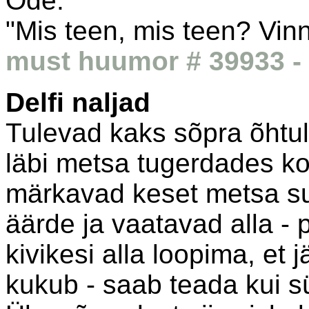
Õde:
"Mis teen, mis teen? Vinn
must huumor # 39933 - 
Delfi naljad
Tulevad kaks sõpra õhtul
läbi metsa tugerdades ko
märkavad keset metsa su
äärde ja vaatavad alla -
kivikesi alla loopima, et 
kukub - saab teada kui s