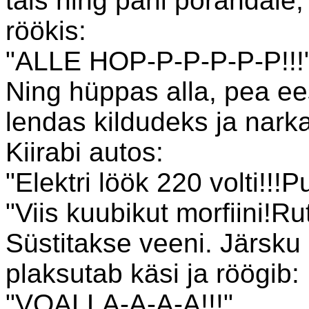
täis ning pani põrandale, 
röökis:
"ALLE HOP-P-P-P-P-P!!!
Ning hüppas alla, pea ees
lendas kildudeks ja narkar
Kiirabi autos:
"Elektri löök 220 volti!!!
"Viis kuubikut morfiini!Rut
Süstitakse veeni. Järsku 
plaksutab käsi ja röögib:
"VOALLA-A-A-A!!!"