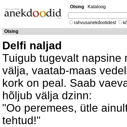
Otsing
Kataloog
rahvusanekdootidest
kõ
Otsing
Delfi naljad
Tuigub tugevalt napsine
välja, vaatab-maas vedel
kork on peal. Saab vaeval
hõljub välja dzinn:
"Oo peremees, ütle ainul
tehtud!"