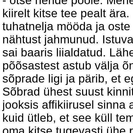
- otse nende poole. Meh
kiirelt kitse tee pealt är
tuhatnelja mööda ja oste
nähtust jahmunud. Istuva
sai baaris liialdatud. L
põõsastest astub välja 
sõprade ligi ja pärib, et 
Sõbrad ühest suust kinnit
jooksis affikiirusel sinn
kuid ütleb, et see küll te
oma kitse tugevasti ühe ra