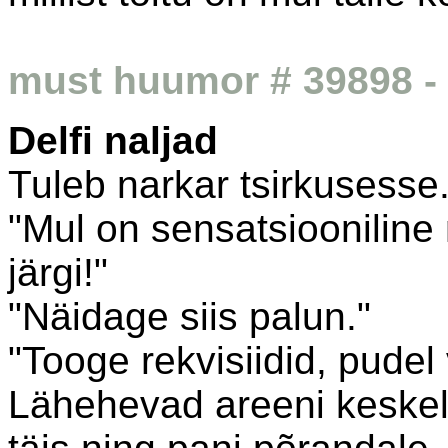
must huumor # 39898 - 
Delfi naljad
Tuleb narkar tsirkusesse.
"Mul on sensatsiooniline
järgi!"
"Näidage siis palun."
"Tooge rekvisiidid, pudel 
Lähehevad areeni keskele