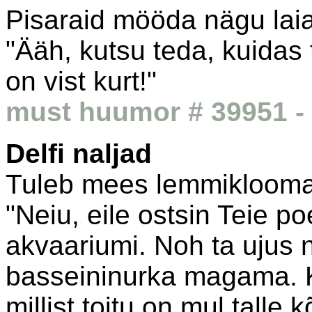
Pisaraid mööda nägu lai
"Ääh, kutsu teda, kuidas 
on vist kurt!"
must huumor # 39951 - 
Delfi naljad
Tuleb mees lemmikloomad
"Neiu, eile ostsin Teie p
akvaariumi. Noh ta ujus n
basseininurka magama. K
millist toitu on mul talle