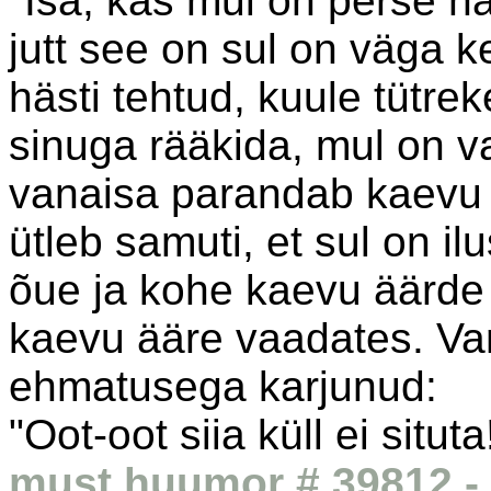
"Isa, kas mul on perse nä
jutt see on sul on väga k
hästi tehtud, kuule tütrek
sinuga rääkida, mul on v
vanaisa parandab kaevu k
ütleb samuti, et sul on il
õue ja kohe kaevu äärde 
kaevu ääre vaadates. Va
ehmatusega karjunud:
"Oot-oot siia küll ei situta
must huumor # 39812 - 