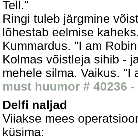
Tell."
Ringi tuleb järgmine võis
lõhestab eelmise kaheks.
Kummardus. "I am Robin
Kolmas võistleja sihib - 
mehele silma. Vaikus. "I 
must huumor # 40236 - 
Delfi naljad
Viiakse mees operatsioon
küsima: