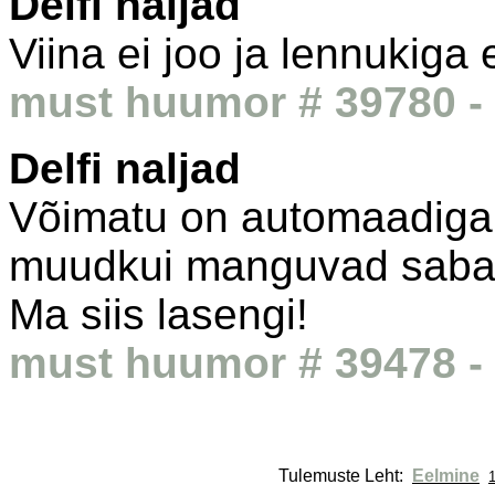
Delfi naljad
Viina ei joo ja lennukiga 
must huumor # 39780 - 
Delfi naljad
Võimatu on automaadiga t
muudkui manguvad sabas -
Ma siis lasengi!
must huumor # 39478 - 
Tulemuste Leht: 
Eelmine