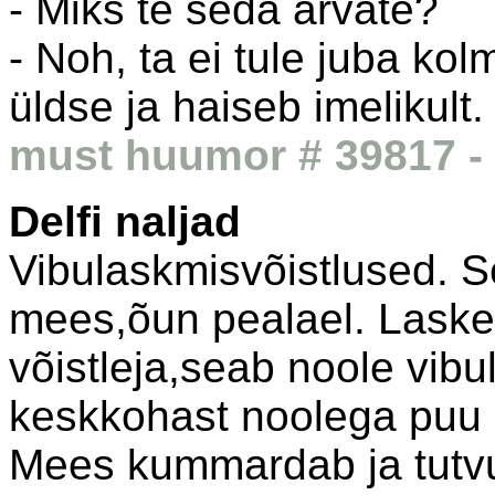
- Miks te seda arvate?
- Noh, ta ei tule juba kol
üldse ja haiseb imelikult.
must huumor # 39817 - 
Delfi naljad
Vibulaskmisvõistlused. S
mees,õun pealael. Laske
võistleja,seab noole vibul
keskkohast noolega puu k
Mees kummardab ja tutvu