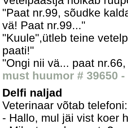
Vetelpäästja hõikab ruup
"Paat nr.99, sõudke kald
vä! Paat nr.99..."
"Kuule",ütleb teine vetelp
paati!"
"Ongi nii vä... paat nr.66
must huumor # 39650 - 
Delfi naljad
Veterinaar võtab telefoni:
- Hallo, mul jäi vist koer 