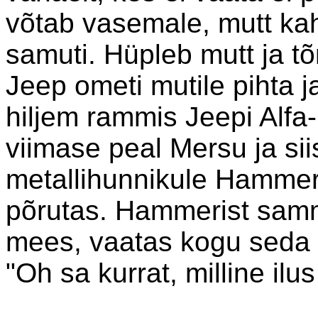
võtab vasemale, mutt ka
samuti. Hüpleb mutt ja t
Jeep ometi mutile pihta 
hiljem rammis Jeepi Alfa
viimase peal Mersu ja si
metallihunnikule Hammer, 
põrutas. Hammerist sam
mees, vaatas kogu seda 
"Oh sa kurrat, milline ilu