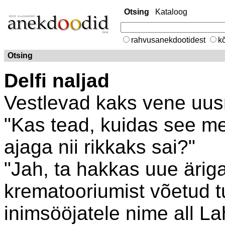
Otsing
Kataloog
rahvusanekdootidest
kõ
Otsing
Delfi naljad
Vestlevad kaks vene uusr
"Kas tead, kuidas see me
ajaga nii rikkaks sai?"
"Jah, ta hakkas uue äri
krematooriumist võetud t
inimsööjatele nime all L