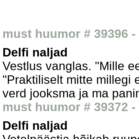
must huumor # 39396 - 
Delfi naljad
Vestlus vanglas. "Mille e
"Praktiliselt mitte mille
verd jooksma ja ma panin 
must huumor # 39372 - 
Delfi naljad