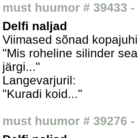
must huumor # 39433 - 
Delfi naljad
Viimased sõnad kopajuhi
"Mis roheline silinder sea
järgi..."
Langevarjuril:
"Kuradi koid..."
must huumor # 39276 - 