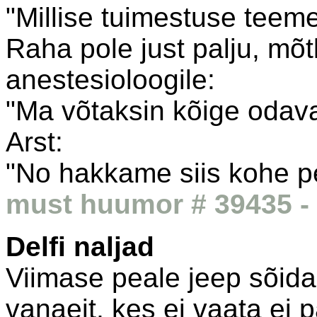
"Millise tuimestuse teem
Raha pole just palju, mõt
anestesioloogile:
"Ma võtaksin kõige odav
Arst:
"No hakkame siis kohe pe
must huumor # 39435 - 
Delfi naljad
Viimase peale jeep sõida
vanaeit, kes ei vaata ei 