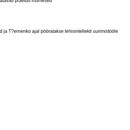
tatavad praetud inumesed "
ud ja T?ernenko ajal pööratakse tehisintellekti uurimistööle