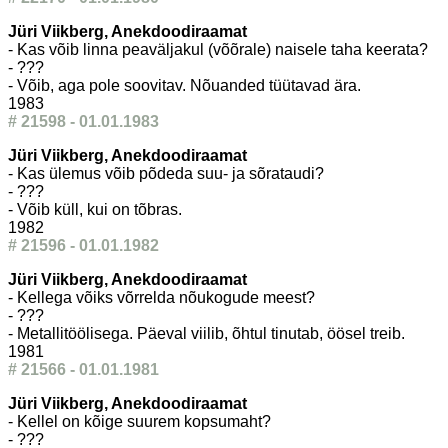
Jüri Viikberg, Anekdoodiraamat
- Kas võib linna peaväljakul (võõrale) naisele taha keerata?
- ???
- Võib, aga pole soovitav. Nõuanded tüütavad ära.
1983
# 21598 - 01.01.1983
Jüri Viikberg, Anekdoodiraamat
- Kas ülemus võib põdeda suu- ja sõrataudi?
- ???
- Võib küll, kui on tõbras.
1982
# 21596 - 01.01.1982
Jüri Viikberg, Anekdoodiraamat
- Kellega võiks võrrelda nõukogude meest?
- ???
- Metallitöölisega. Päeval viilib, õhtul tinutab, öösel treib.
1981
# 21566 - 01.01.1981
Jüri Viikberg, Anekdoodiraamat
- Kellel on kõige suurem kopsumaht?
- ???