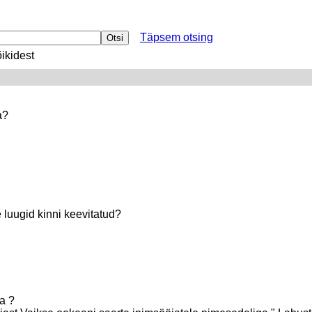
Täpsem otsing
ikidest
a?
 luugid kinni keevitatud?
da ?