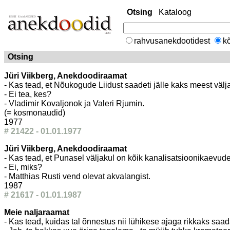
Otsing
Kataloog
rahvusanekdootidest
kõ
Otsing
Jüri Viikberg, Anekdoodiraamat
- Kas tead, et Nõukogude Liidust saadeti jälle kaks meest välj
- Ei tea, kes?
- Vladimir Kovaljonok ja Valeri Rjumin.
(= kosmonaudid)
1977
# 21422 - 01.01.1977
Jüri Viikberg, Anekdoodiraamat
- Kas tead, et Punasel väljakul on kõik kanalisatsioonikaevude
- Ei, miks?
- Matthias Rusti vend olevat akvalangist.
1987
# 21617 - 01.01.1987
Meie naljaraamat
- Kas tead, kuidas tal õnnestus nii lühikese ajaga rikkaks saa