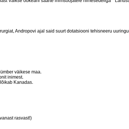
riast Vaikse ookeani saarte inimsööjatele nimesedeliga " Lahus
irurgiat, Andropovi ajal said suurt dotatsiooni tehisneeru uuring
a ümber väikese maa.
nit inimest.
 lõikab Kanadas.
 vanast rasvast!)