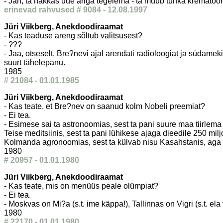
- Jah, ta hakkas uue äriga tegelema - ta müüb tuhka krematoo
erinevad rahvused # 9084 - 12.08.1997
Jüri Viikberg, Anekdoodiraamat
- Kas teaduse areng sõltub valitsusest?
- ???
- Jaa, otseselt. Bre?nevi ajal arendati radioloogiat ja südamek
suurt tähelepanu.
1985
# 21084 - 01.01.1985
Jüri Viikberg, Anekdoodiraamat
- Kas teate, et Bre?nev on saanud kolm Nobeli preemiat?
- Ei tea.
- Esimese sai ta astronoomias, sest ta pani suure maa tiirlem
Teise meditsiinis, sest ta pani lühikese ajaga dieedile 250 miljo
Kolmanda agronoomias, sest ta külvab nisu Kasahstanis, aga
1980
# 20957 - 01.01.1980
Jüri Viikberg, Anekdoodiraamat
- Kas teate, mis on menüüs peale olümpiat?
- Ei tea.
- Moskvas on Mi?a (s.t. ime käppa!), Tallinnas on Vigri (s.t. ela
1980
# 22170 - 01.01.1980