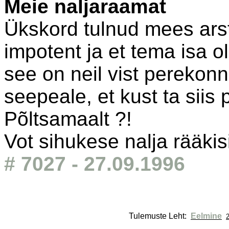
Meie naljaraamat
Ükskord tulnud mees arsti
impotent ja et tema isa o
see on neil vist perekonn
seepeale, et kust ta siis
Põltsamaalt ?!
Vot sihukese nalja rääkis
# 7027 - 27.09.1996
Tulemuste Leht: 
Eelmine