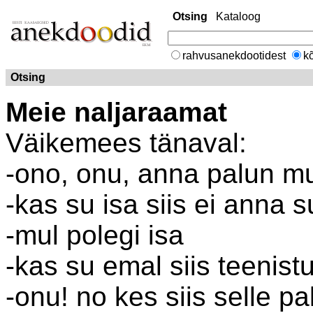
Otsing
Kataloog
rahvusanekdootidest
kõ
Otsing
Meie naljaraamat
Väikemees tänaval:
-ono, onu, anna palun mu
-kas su isa siis ei anna s
-mul polegi isa
-kas su emal siis teenist
-onu! no kes siis selle p