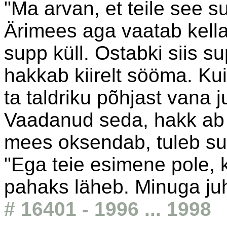
"Ma arvan, et teile see su
Ärimees aga vaatab kella 
supp küll. Ostabki siis su
hakkab kiirelt sööma. Kui
ta taldriku põhjast vana 
Vaadanud seda, hakk ab 
mees oksendab, tuleb su
"Ega teie esimene pole, 
pahaks läheb. Minuga juht
# 16401 - 1996 ... 1998