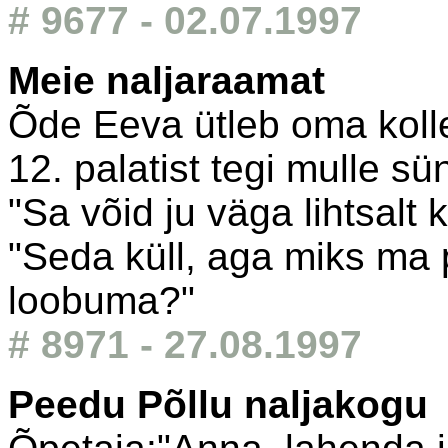
# 9677 - 02.07.1997
Meie naljaraamat
Õde Eeva ütleb oma kollee
12. palatist tegi mulle s
"Sa võid ju väga lihtsalt 
"Seda küll, aga miks ma 
loobuma?"
# 8971 - 27.08.1997
Peedu Põllu naljakogu