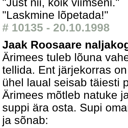
"Just nii, kõik viimseni."
"Laskmine lõpetada!"
# 10135 - 20.10.1998
Jaak Roosaare naljako
Ärimees tuleb lõuna vaheaj
tellida. Ent järjekorras o
ühel laual seisab täiesti
Ärimees mõtleb natuke ja
suppi ära osta. Supi oma
ja sõnab: