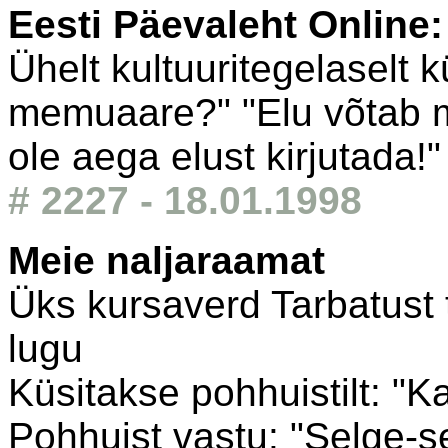
Eesti Päevaleht Online
Ühelt kultuuritegelaselt kü
memuaare?" "Elu võtab min
ole aega elust kirjutada!"
# 2227 - 18.01.1998
Meie naljaraamat
Üks kursaverd Tarbatust t
lugu
Küsitakse pohhuistilt: "
Pohhuist vastu: "Selge-