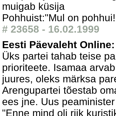
muigab küsija
Pohhuist:"Mul on pohhui!
# 23658 - 16.02.1999
Eesti Päevaleht Online
Üks partei tahab teise pa
prioriteete. Isamaa arvab
juures, oleks märksa pa
Arengupartei tõestab o
ees jne. Uus peaministe
"Enne mind oli riik kurist