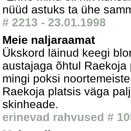
nüüd astuks ta ühe samm
# 2213 - 23.01.1998
Meie naljaraamat
Ükskord läinud keegi blo
austajaga õhtul Raekoja 
mingi poksi noortemeiste
Raekoja platsis väga palj
skinheade.
erinevad rahvused # 10