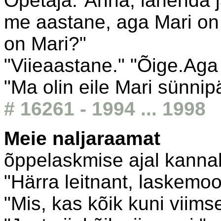
Õpetaja:"Anna, lahenda j
me aastane, aga Mari on
on Mari?"
"Viieaastane." "Õige.Aga
"Ma olin eile Mari sünnip
# 16261 - 1994 ... 1998
Meie naljaraamat
õppelaskmise ajal kanna
"Härra leitnant, laskemoo
"Mis, kas kõik kuni viims