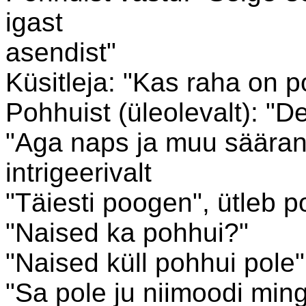
igast
asendist"
Küsitleja: "Kas raha on 
Pohhuist (üleolevalt): "D
"Aga naps ja muu säärane
intrigeerivalt
"Täiesti poogen", ütleb p
"Naised ka pohhui?"
"Naised küll pohhui pole
"Sa pole ju niimoodi ming