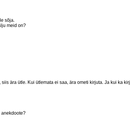
le sõja.
alju meid on?
s ära ütle. Kui ütlemata ei saa, ära ometi kirjuta. Ja kui ka kirjut
b anekdoote?