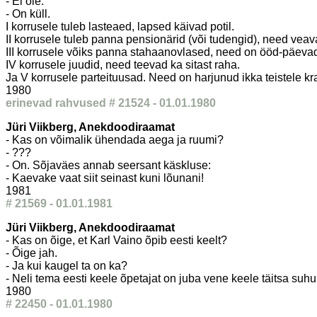
- Ei ole.
- On küll.
I korrusele tuleb lasteaed, lapsed käivad potil.
II korrusele tuleb panna pensionärid (või tudengid), need vea
III korrusele võiks panna stahaanovlased, need on ööd-päevad 
IV korrusele juudid, need teevad ka sitast raha.
Ja V korrusele parteituusad. Need on harjunud ikka teistele k
1980
erinevad rahvused # 21524 - 01.01.1980
Jüri Viikberg, Anekdoodiraamat
- Kas on võimalik ühendada aega ja ruumi?
- ???
- On. Sõjaväes annab seersant käskluse:
- Kaevake vaat siit seinast kuni lõunani!
1981
# 21569 - 01.01.1981
Jüri Viikberg, Anekdoodiraamat
- Kas on õige, et Karl Vaino õpib eesti keelt?
- Õige jah.
- Ja kui kaugel ta on ka?
- Neli tema eesti keele õpetajat on juba vene keele täitsa suh
1980
# 22450 - 01.01.1980