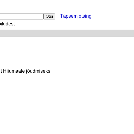
Täpsem otsing
ikidest
rilt Hiiumaale jõudmiseks