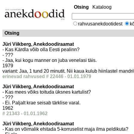
Otsing
Kataloog
rahvusanekdootidest
kõ
Otsing
Jüri Viikberg, Anekdoodiraamat
- Kas Kärdla võib olla Eesti pealinn?
- ???
- Jaa, kui kogu manner on juba venelasi täis.
1979
variant: Jaa, 1 tund 20 minutit. Nii kaua kulub hiinlastel mand
erinevad rahvused # 22446 - 01.01.1979
Jüri Viikberg, Anekdoodiraamat
- Kas mees võiks toituda üksnes kartulist?
- ???
- Ei. Paljalt krae seisab tärklise varal.
1962
# 21343 - 01.01.1962
Jüri Viikberg, Anekdoodiraamat
- Kas on võimalik ehitada 5-korruselist maja ilma peldikuta?