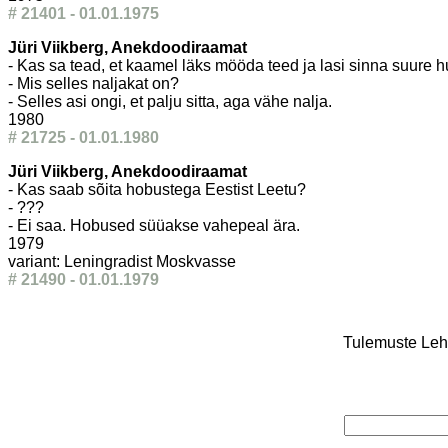
# 21401 - 01.01.1975
Jüri Viikberg, Anekdoodiraamat
- Kas sa tead, et kaamel läks mööda teed ja lasi sinna suure h
- Mis selles naljakat on?
- Selles asi ongi, et palju sitta, aga vähe nalja.
1980
# 21725 - 01.01.1980
Jüri Viikberg, Anekdoodiraamat
- Kas saab sõita hobustega Eestist Leetu?
- ???
- Ei saa. Hobused süüakse vahepeal ära.
1979
variant: Leningradist Moskvasse
# 21490 - 01.01.1979
Tulemuste Leht