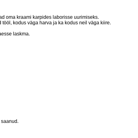
vad oma kraami karpides laborisse uurimiseks.
tööl, kodus väga harva ja ka kodus neil väga kiire.
raesse laskma.
u saanud.