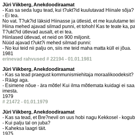
Jüri Viikberg, Anekdoodiraamat
- Kas sa seda lugu tead, kui t?ukt?id kuulutavad Hiinale sõja?
- Ei tea.
No vat. T?uk?id läksid Hiinasse ja ütlesid, et me kuulutame tei
Hiina mehed ajavad silmad punni, et tohoh! Kas te teate ka, p
T?ukt?id ütlevad ausalt, et ei tea.
Hiinlased ütlevad, et neid on 900 miljonit.
Nüüd ajavad t?ukt?i mehed silmad punni:
- No kui teid nii palju on, siis me teid maha matta küll ei jõua.
1981
erinevad rahvused # 22194 - 01.01.1981
Jüri Viikberg, Anekdoodiraamat
- Kas sa tead praegust kommunismiehitaja moraalikoodeksit?
- Räägi aga.
- Esimene nõue - ära mõtle! Kui ilma mõtlemata kuidagi ei saa, sii
imesta.
1979
# 21472 - 01.01.1979
Jüri Viikberg, Anekdoodiraamat
- Kas sa tead, et Bre?nevil on uus hobi nagu Kekkosel - kogu
- Kui palju tal on juba?
- Kaheksa laagri täit.
1975