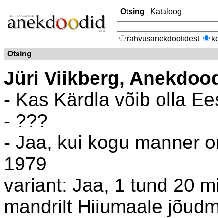
Otsing
Kataloog
rahvusanekdootidest
kõ
Otsing
Jüri Viikberg, Anekdoo
- Kas Kärdla võib olla Ee
- ???
- Jaa, kui kogu manner on
1979
variant: Jaa, 1 tund 20 mi
mandrilt Hiiumaale jõud