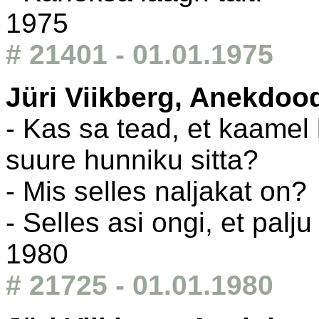
1975
# 21401 - 01.01.1975
Jüri Viikberg, Anekdoo
- Kas sa tead, et kaamel 
suure hunniku sitta?
- Mis selles naljakat on?
- Selles asi ongi, et palju
1980
# 21725 - 01.01.1980