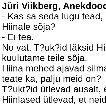
Jüri Viikberg, Anekdoo
- Kas sa seda lugu tead, 
Hiinale sõja?
- Ei tea.
No vat. T?uk?id läksid Hi
kuulutame teile sõja.
Hiina mehed ajavad silma
teate ka, palju meid on?
T?ukt?id ütlevad ausalt, e
Hiinlased ütlevad, et neid