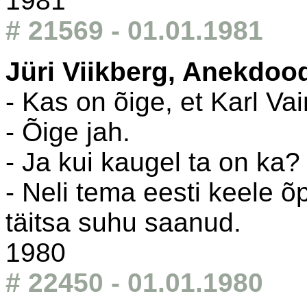
1981
# 21569 - 01.01.1981
Jüri Viikberg, Anekdoo
- Kas on õige, et Karl Vai
- Õige jah.
- Ja kui kaugel ta on ka?
- Neli tema eesti keele õ
täitsa suhu saanud.
1980
# 22450 - 01.01.1980