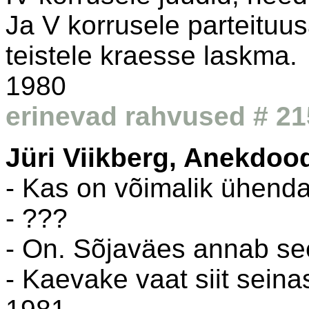
Ja V korrusele parteituu
teistele kraesse laskma.
1980
erinevad rahvused # 21
Jüri Viikberg, Anekdoo
- Kas on võimalik ühend
- ???
- On. Sõjaväes annab se
- Kaevake vaat siit seina