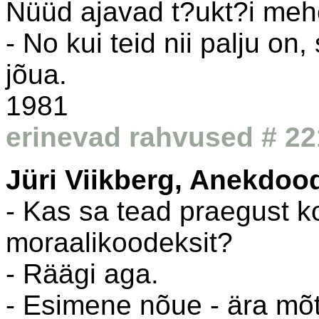
Nüüd ajavad t?ukt?i meh
- No kui teid nii palju on
jõua.
1981
erinevad rahvused # 22
Jüri Viikberg, Anekdoo
- Kas sa tead praegust 
moraalikoodeksit?
- Räägi aga.
- Esimene nõue - ära mõt