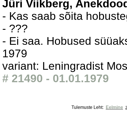
Jüri Viikberg, Anekdoo
- Kas saab sõita hobuste
- ???
- Ei saa. Hobused süüak
1979
variant: Leningradist Mo
# 21490 - 01.01.1979
Tulemuste Leht: 
Eelmine