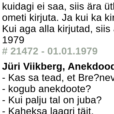
kuidagi ei saa, siis ära ü
ometi kirjuta. Ja kui ka ki
Kui aga alla kirjutad, siis
1979
# 21472 - 01.01.1979
Jüri Viikberg, Anekdoo
- Kas sa tead, et Bre?ne
- kogub anekdoote?
- Kui palju tal on juba?
- Kaheksa laagri täit.