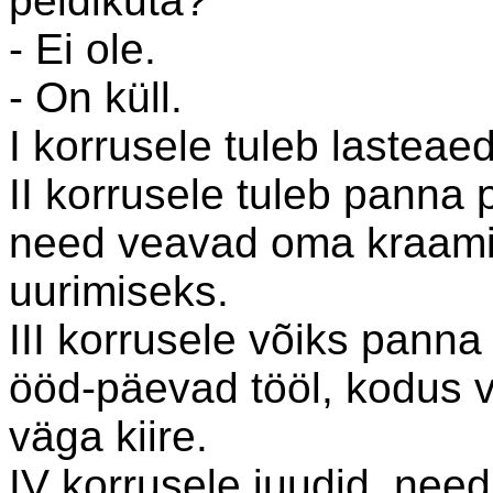
peldikuta?
- Ei ole.
- On küll.
I korrusele tuleb lasteaed
II korrusele tuleb panna 
need veavad oma kraami 
uurimiseks.
III korrusele võiks pann
ööd-päevad tööl, kodus v
väga kiire.
IV korrusele juudid, need