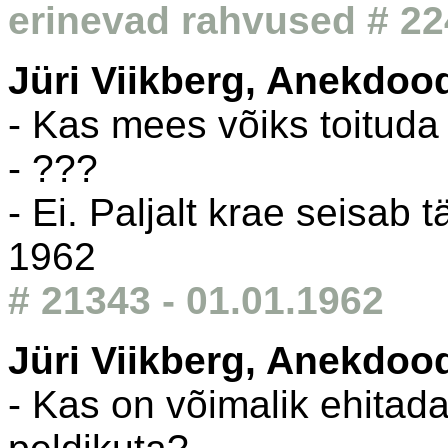
erinevad rahvused # 22
Jüri Viikberg, Anekdoo
- Kas mees võiks toituda 
- ???
- Ei. Paljalt krae seisab t
1962
# 21343 - 01.01.1962
Jüri Viikberg, Anekdoo
- Kas on võimalik ehitada