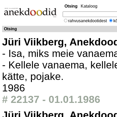
Otsing
Kataloog
rahvusanekdootidest
kõ
Otsing
Jüri Viikberg, Anekdoo
- Isa, miks meie vanaem
- Kellele vanaema, kelle
kätte, pojake.
1986
# 22137 - 01.01.1986
Jüri Viikberg, Anekdoo