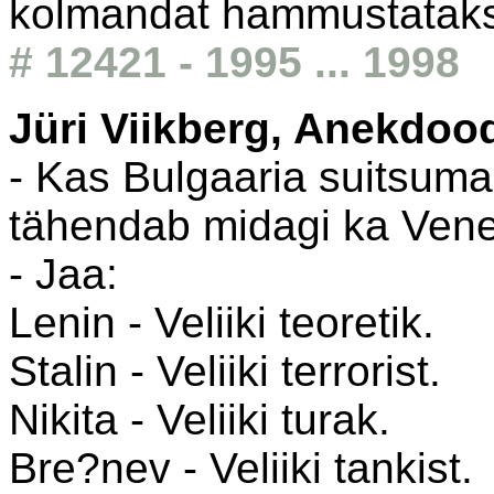
kolmandat hammustataks
# 12421 - 1995 ... 1998
Jüri Viikberg, Anekdoo
- Kas Bulgaaria suitsuma
tähendab midagi ka Ven
- Jaa:
Lenin - Veliiki teoretik.
Stalin - Veliiki terrorist.
Nikita - Veliiki turak.
Bre?nev - Veliiki tankist.