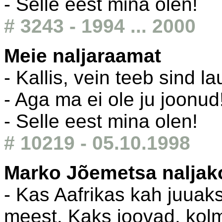
- Selle eest mina olen!
# 3243 - 1994 ... 2000
Meie naljaraamat
- Kallis, vein teeb sind
- Aga ma ei ole ju joonud
- Selle eest mina olen!
# 10219 - 05.10.1998
Marko Jõemetsa nalja
- Kas Aafrikas kah juuak
meest. Kaks joovad, ko