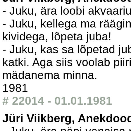
- Juku, ära loobi akvaari
- Juku, kellega ma räägin
kividega, lõpeta juba!
- Juku, kas sa lõpetad j
katki. Aga siis voolab piir
mädanema minna.
1981
# 22014 - 01.01.1981
Jüri Viikberg, Anekdoo