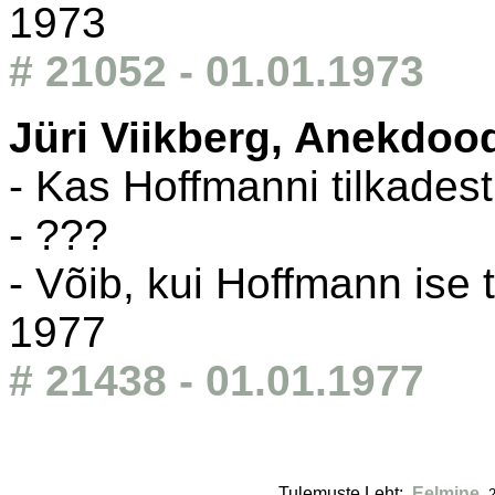
1973
# 21052 - 01.01.1973
Jüri Viikberg, Anekdoo
- Kas Hoffmanni tilkades
- ???
- Võib, kui Hoffmann ise t
1977
# 21438 - 01.01.1977
Tulemuste Leht: 
Eelmine