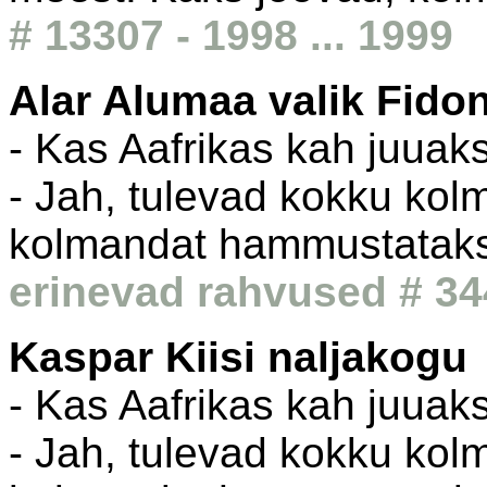
# 13307 - 1998 ... 1999
Alar Alumaa valik Fido
- Kas Aafrikas kah juuak
- Jah, tulevad kokku kol
kolmandat hammustataks
erinevad rahvused # 344
Kaspar Kiisi naljakogu
- Kas Aafrikas kah juuak
- Jah, tulevad kokku kol