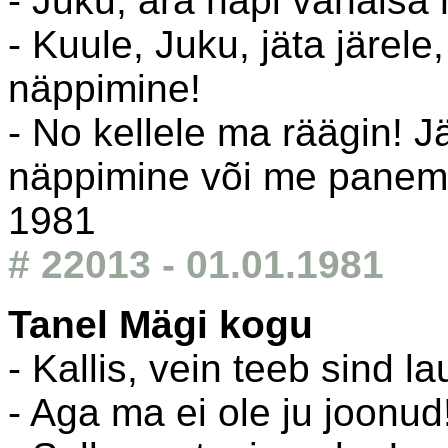
- Juku, ära näpi vanaisa 
- Kuule, Juku, jäta järel
näppimine!
- No kellele ma räägin! J
näppimine või me paneme
1981
# 22013 - 01.01.1981
Tanel Mägi kogu
- Kallis, vein teeb sind
- Aga ma ei ole ju joonud