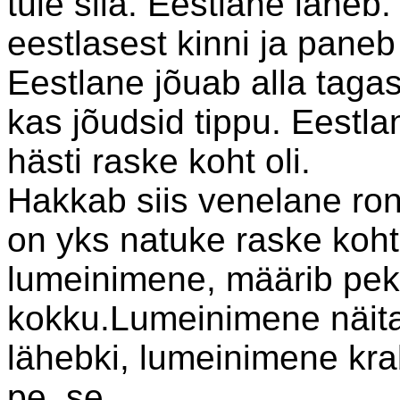
tule siia. Eestlane lähe
eestlasest kinni ja paneb
Eestlane jõuab alla taga
kas jõudsid tippu. Eestla
hästi raske koht oli.
Hakkab siis venelane ron
on yks natuke raske koht 
lumeinimene, määrib peki
kokku.Lumeinimene näitab
lähebki, lumeinimene kra
pe..se.