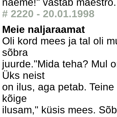
näeme!" vastab maestro.
# 2220 - 20.01.1998
Meie naljaraamat
Oli kord mees ja tal ol
sõbra
juurde."Mida teha? Mul o
Üks neist
on ilus, aga petab. Teine
kõige
ilusam," küsis mees. Sõb