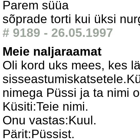
Parem süüa
sõprade torti kui üksi nu
# 9189 - 26.05.1997
Meie naljaraamat
Oli kord uks mees, kes lä
sisseastumiskatsetele.Küs
nimega Püssi ja ta nimi o
Küsiti:Teie nimi.
Onu vastas:Kuul.
Pärit:Püssist.