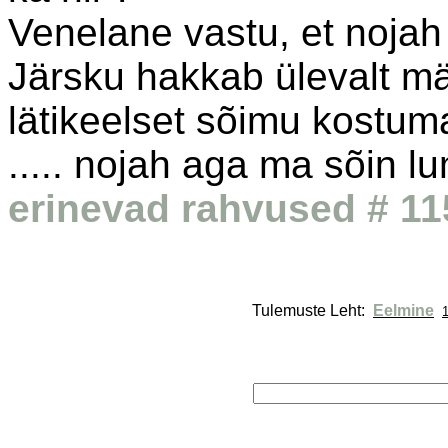
Venelane vastu, et nojah 
Järsku hakkab ülevalt mä
lätikeelset sõimu kostum
..... nojah aga ma sõin l
erinevad rahvused # 11
Tulemuste Leht: 
Eelmine