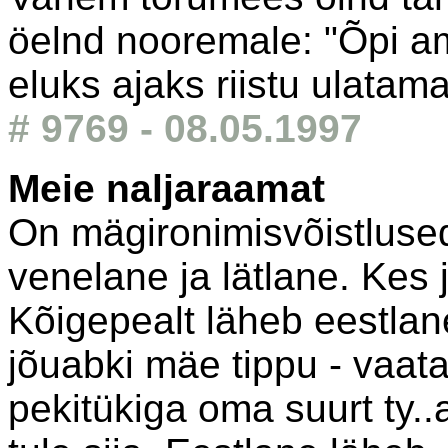
öelnd nooremale: "Õpi am
eluks ajaks riistu ulatama
# 9769 - 08.05.1997
Meie naljaraamat
On mägironimisvõistluse
venelane ja lätlane. Kes 
Kõigepealt läheb eestlane
jõuabki mäe tippu - vaat
pekitükiga oma suurt ty.