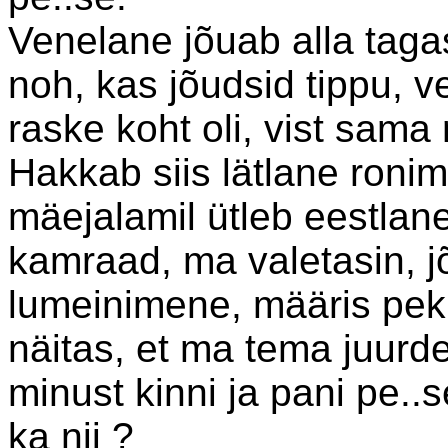
Venelane jõuab alla tagas
noh, kas jõudsid tippu, v
raske koht oli, vist sama 
Hakkab siis lätlane ronim
mäejalamil ütleb eestlane
kamraad, ma valetasin, jõ
lumeinimene, määris peki
näitas, et ma tema juurde
minust kinni ja pani pe..s
ka nii ?