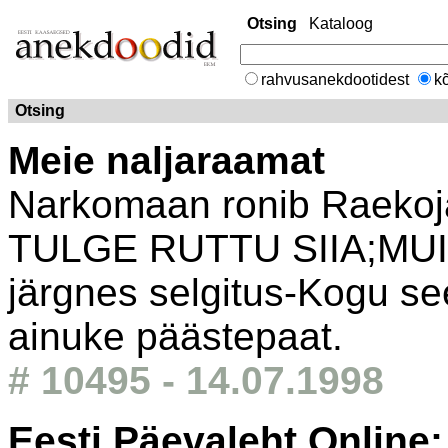
Otsing
Kataloog
rahvusanekdootidest
kõ
Otsing
Meie naljaraamat
Narkomaan ronib Raekoja
TULGE RUTTU SIIA;MUI
järgnes selgitus-Kogu see
ainuke päästepaat.
# 10495 - 14.07.1998
Eesti Päevaleht Online