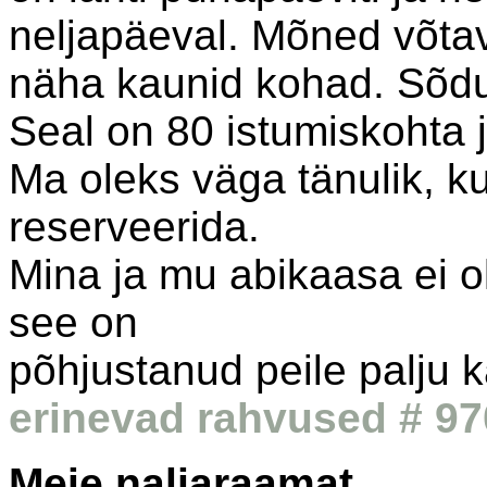
neljapäeval. Mõned võta
näha kaunid kohad. Sõdur
Seal on 80 istumiskohta j
Ma oleks väga tänulik, k
reserveerida.
Mina ja mu abikaasa ei o
see on
põhjustanud peile palju k
erinevad rahvused # 97
Meie naljaraamat