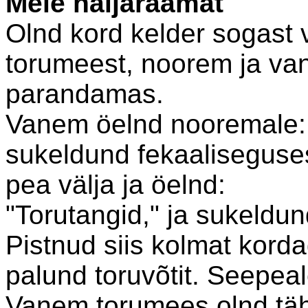
Meie naljaraamat
Olnd kord kelder sogast ve
torumeest, noorem ja va
parandamas.
Vanem öelnd nooremale: "
sukeldund fekaaliseguses
pea välja ja öelnd:
"Torutangid," ja sukeldun
Pistnud siis kolmat korda
palund toruvõtit. Seepeal
Vanem torumees olnd tähti