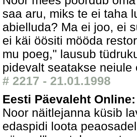
Noor mees pöördub oma vä
saa aru, miks te ei taha
abielluda? Ma ei joo, ei 
ei käi öösiti mööda rest
mu poeg," lausub tüdruku 
pidevalt seatakse neiule
# 2217 - 21.01.1998
Eesti Päevaleht Online
Noor näitlejanna küsib la
edaspidi loota peaosadel