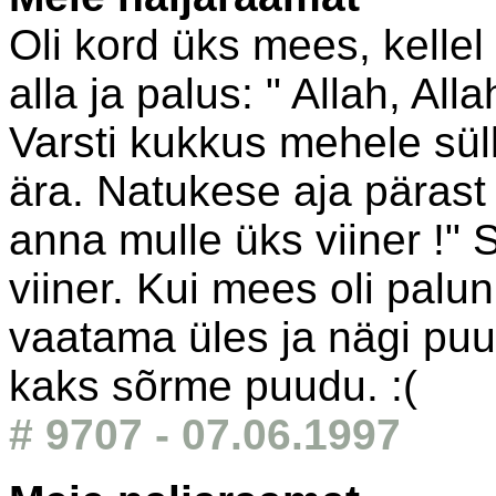
Oli kord üks mees, kellel
alla ja palus: " Allah, All
Varsti kukkus mehele süll
ära. Natukese aja pärast k
anna mulle üks viiner !" 
viiner. Kui mees oli palun
vaatama üles ja nägi puu o
kaks sõrme puudu. :(
# 9707 - 07.06.1997