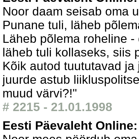
Noor daam seisab oma uu
Punane tuli, läheb põlem
Läheb põlema roheline - 
läheb tuli kollaseks, siis
Kõik autod tuututavad ja
juurde astub liikluspolits
muud värvi?!"
# 2215 - 21.01.1998
Eesti Päevaleht Online