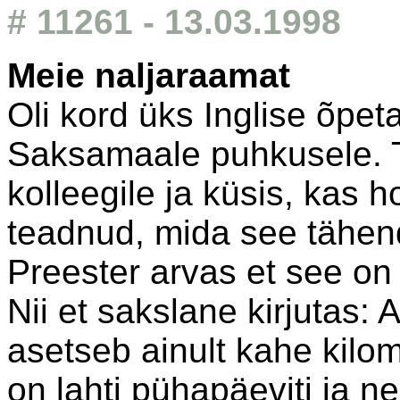
# 11261 - 13.03.1998
Meie naljaraamat
Oli kord üks Inglise õpeta
Saksamaale puhkusele. T
kolleegile ja küsis, kas 
teadnud, mida see tähenda
Preester arvas et see on
Nii et sakslane kirjutas: 
asetseb ainult kahe kilom
on lahti pühapäeviti ja n