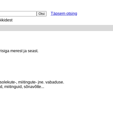
Täpsem otsing
ikidest
isiga merest ja seast.
solekute-, miitingute- jne. vabaduse.
 miitinguid, sõnavõtte...