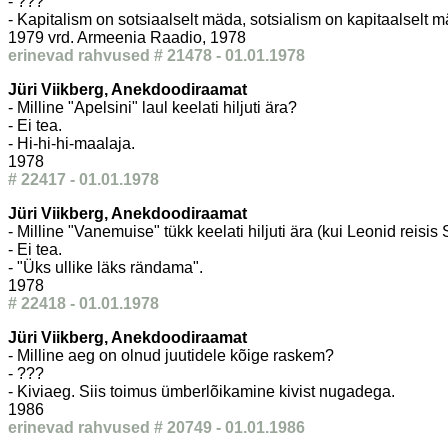
- ???
- Kapitalism on sotsiaalselt mäda, sotsialism on kapitaalselt 
1979 vrd. Armeenia Raadio, 1978
erinevad rahvused # 21478 - 01.01.1978
Jüri Viikberg, Anekdoodiraamat
- Milline "Apelsini" laul keelati hiljuti ära?
- Ei tea.
- Hi-hi-hi-maalaja.
1978
# 22417 - 01.01.1978
Jüri Viikberg, Anekdoodiraamat
- Milline "Vanemuise" tükk keelati hiljuti ära (kui Leonid reisis 
- Ei tea.
- "Üks ullike läks rändama".
1978
# 22418 - 01.01.1978
Jüri Viikberg, Anekdoodiraamat
- Milline aeg on olnud juutidele kõige raskem?
- ???
- Kiviaeg. Siis toimus ümberlõikamine kivist nugadega.
1986
erinevad rahvused # 20749 - 01.01.1986