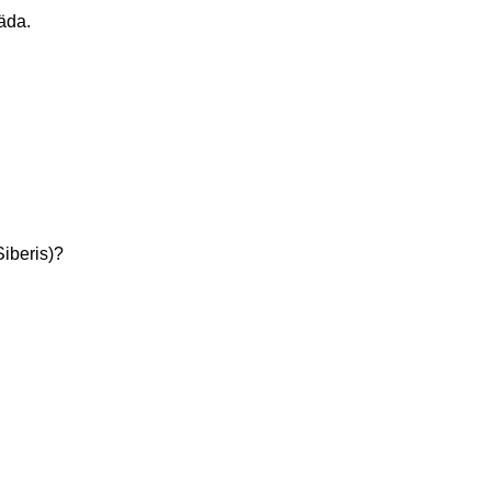
mäda.
Siberis)?