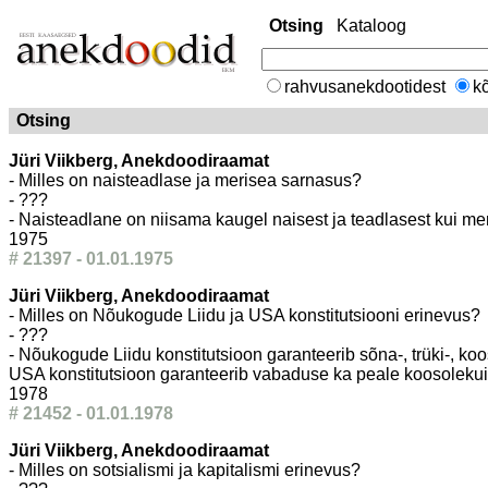
Otsing
Kataloog
rahvusanekdootidest
kõ
Otsing
Jüri Viikberg, Anekdoodiraamat
- Milles on naisteadlase ja merisea sarnasus?
- ???
- Naisteadlane on niisama kaugel naisest ja teadlasest kui mer
1975
# 21397 - 01.01.1975
Jüri Viikberg, Anekdoodiraamat
- Milles on Nõukogude Liidu ja USA konstitutsiooni erinevus?
- ???
- Nõukogude Liidu konstitutsioon garanteerib sõna-, trüki-, koo
USA konstitutsioon garanteerib vabaduse ka peale koosolekuid,
1978
# 21452 - 01.01.1978
Jüri Viikberg, Anekdoodiraamat
- Milles on sotsialismi ja kapitalismi erinevus?