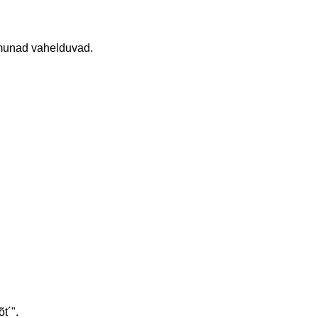
 munad vahelduvad.
t´".