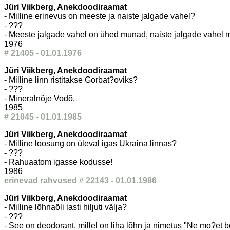
Jüri Viikberg, Anekdoodiraamat
- Milline erinevus on meeste ja naiste jalgade vahel?
- ???
- Meeste jalgade vahel on ühed munad, naiste jalgade vahel
1976
# 21405 - 01.01.1976
Jüri Viikberg, Anekdoodiraamat
- Milline linn ristitakse Gorbat?oviks?
- ???
- Mineralnõje Vodõ.
1985
# 21045 - 01.01.1985
Jüri Viikberg, Anekdoodiraamat
- Milline loosung on üleval igas Ukraina linnas?
- ???
- Rahuaatom igasse kodusse!
1986
erinevad rahvused # 22143 - 01.01.1986
Jüri Viikberg, Anekdoodiraamat
- Milline lõhnaõli lasti hiljuti välja?
- ???
- See on deodorant, millel on liha lõhn ja nimetus "Ne mo?et bõ