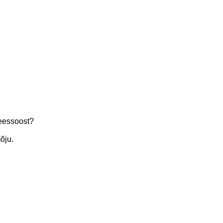
meessoost?
õju.