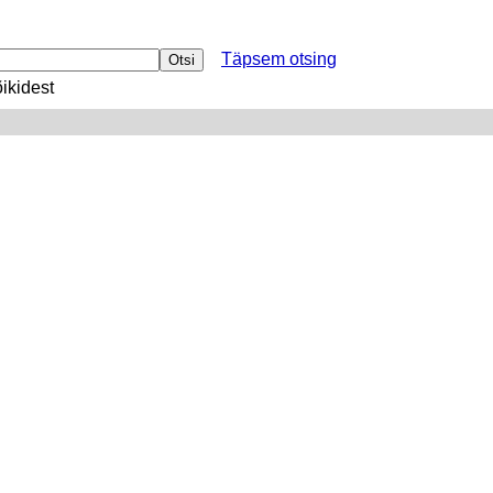
Täpsem otsing
ikidest