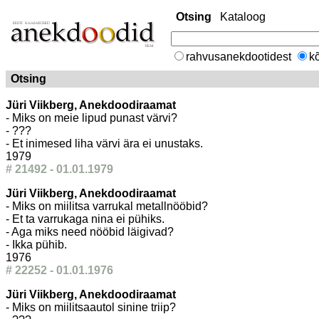
Otsing
Kataloog
rahvusanekdootidest
kõ
Otsing
Jüri Viikberg, Anekdoodiraamat
- Miks on meie lipud punast värvi?
- ???
- Et inimesed liha värvi ära ei unustaks.
1979
# 21492 - 01.01.1979
Jüri Viikberg, Anekdoodiraamat
- Miks on miilitsa varrukal metallnööbid?
- Et ta varrukaga nina ei pühiks.
- Aga miks need nööbid läigivad?
- Ikka pühib.
1976
# 22252 - 01.01.1976
Jüri Viikberg, Anekdoodiraamat
- Miks on miilitsaautol sinine triip?