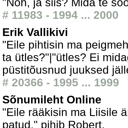
"Noh, ja siis? Mida te so
# 11983 - 1994 ... 2000
Erik Vallikivi
"Eile pihtisin ma peigme
ta ütles?"|"ütles? Ei mid
püstitõusnud juuksed jäll
# 20366 - 1995 ... 1999
Sõnumileht Online
"Eile rääkisin ma Liisile
patud," pihib Robert.