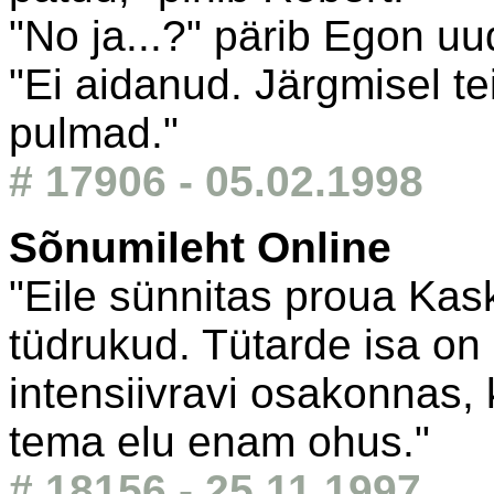
"No ja...?" pärib Egon uud
"Ei aidanud. Järgmisel te
pulmad."
# 17906 - 05.02.1998
Sõnumileht Online
"Eile sünnitas proua Kas
tüdrukud. Tütarde isa o
intensiivravi osakonnas, k
tema elu enam ohus."
# 18156 - 25.11.1997