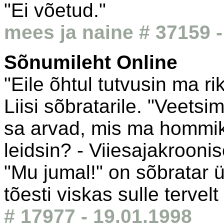
"Ei võetud."
mees ja naine # 37159 -
Sõnumileht Online
"Eile õhtul tutvusin ma r
Liisi sõbratarile. "Veetsi
sa arvad, mis ma hommiku
leidsin? - Viiesajakroonis
"Mu jumal!" on sõbratar ü
tõesti viskas sulle tervel
# 17977 - 19.01.1998