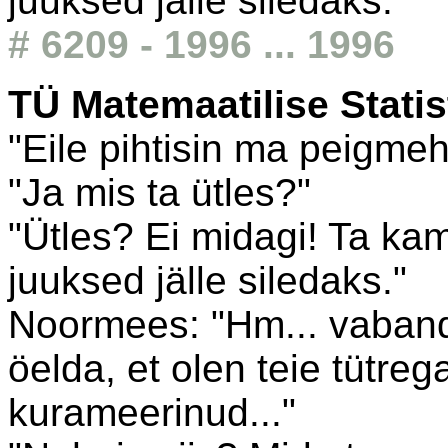
juuksed jälle siledaks."
# 6209 - 1996 ... 1996
TÜ Matemaatilise Statis
"Eile pihtisin ma peigme
"Ja mis ta ütles?"
"Ütles? Ei midagi! Ta ka
juuksed jälle siledaks."
Noormees: "Hm... vabandus
öelda, et olen teie tütre
kurameerinud..."