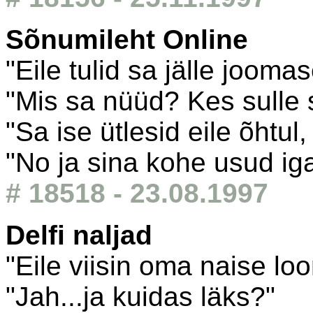
Sõnumileht Online
"Eile tulid sa jälle jooma
"Mis sa nüüd? Kes sulle 
"Sa ise ütlesid eile õhtul,
"No ja sina kohe usud iga
# 18518 - 23.08.1997
Delfi naljad
"Eile viisin oma naise l
"Jah...ja kuidas läks?"