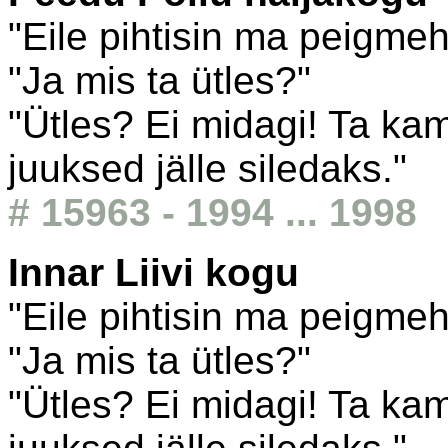
"Eile pihtisin ma peigme
"Ja mis ta ütles?"
"Ütles? Ei midagi! Ta ka
juuksed jälle siledaks."
# 15963 - 1994 ... 1998
Innar Liivi kogu
"Eile pihtisin ma peigme
"Ja mis ta ütles?"
"Ütles? Ei midagi! Ta ka