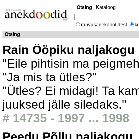
Otsing
Kataloog
rahvusanekdootidest
kõ
Otsing
Rain Ööpiku naljakogu
"Eile pihtisin ma peigme
"Ja mis ta ütles?"
"Ütles? Ei midagi! Ta ka
juuksed jälle siledaks."
# 14735 - 1997 ... 1998
Peedu Põllu naljakogu