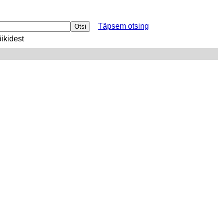
Täpsem otsing
ikidest