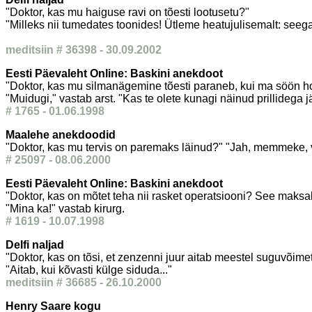
"Doktor, kas mu haiguse ravi on tõesti lootusetu?"
"Milleks nii tumedates toonides! Ütleme heatujulisemalt: seeg
meditsiin # 36398 - 30.09.2002
Eesti Päevaleht Online: Baskini anekdoot
"Doktor, kas mu silmanägemine tõesti paraneb, kui ma söön 
"Muidugi," vastab arst. "Kas te olete kunagi näinud prillidega 
# 1765 - 01.06.1998
Maalehe anekdoodid
"Doktor, kas mu tervis on paremaks läinud?" "Jah, memmeke, või
# 25097 - 08.06.2000
Eesti Päevaleht Online: Baskini anekdoot
"Doktor, kas on mõtet teha nii rasket operatsiooni? See maksab 
"Mina ka!" vastab kirurg.
# 1619 - 10.07.1998
Delfi naljad
"Doktor, kas on tõsi, et zenzenni juur aitab meestel suguvõime
"Aitab, kui kõvasti külge siduda..."
meditsiin # 36685 - 26.10.2000
Henry Saare kogu