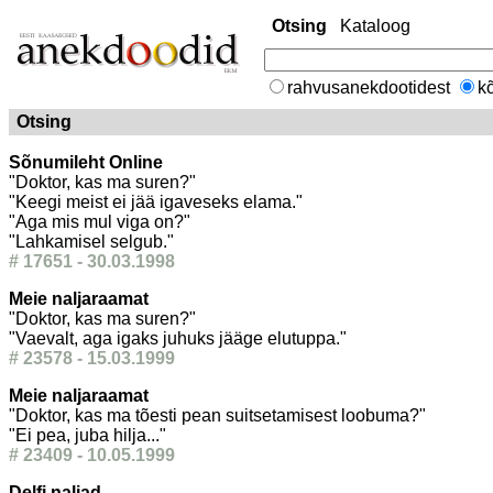
Otsing
Kataloog
rahvusanekdootidest
kõ
Otsing
Sõnumileht Online
"Doktor, kas ma suren?"
"Keegi meist ei jää igaveseks elama."
"Aga mis mul viga on?"
"Lahkamisel selgub."
# 17651 - 30.03.1998
Meie naljaraamat
"Doktor, kas ma suren?"
"Vaevalt, aga igaks juhuks jääge elutuppa."
# 23578 - 15.03.1999
Meie naljaraamat
"Doktor, kas ma tõesti pean suitsetamisest loobuma?"
"Ei pea, juba hilja..."
# 23409 - 10.05.1999
Delfi naljad