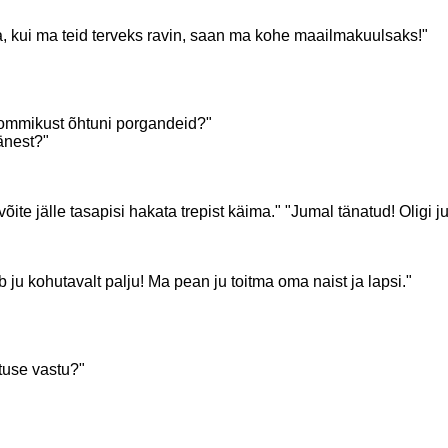
a, kui ma teid terveks ravin, saan ma kohe maailmakuulsaks!"
hommikust õhtuni porgandeid?"
jänest?"
te jälle tasapisi hakata trepist käima." "Jumal tänatud! Oligi 
ju kohutavalt palju! Ma pean ju toitma oma naist ja lapsi."
tuse vastu?"