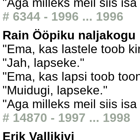
"Aga milleks meil siis isa
# 6344 - 1996 ... 1996
Rain Ööpiku naljakogu
"Ema, kas lastele toob k
"Jah, lapseke."
"Ema, kas lapsi toob too
"Muidugi, lapseke."
"Aga milleks meil siis isa
# 14870 - 1997 ... 1998
Erik Vallikivi