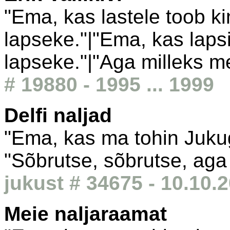
"Ema, kas lastele toob k
lapseke."|"Ema, kas laps
lapseke."|"Aga milleks mei
# 19880 - 1995 ... 1999
Delfi naljad
"Ema, kas ma tohin Juku
"Sõbrutse, sõbrutse, aga
jukust # 34675 - 10.10.
Meie naljaraamat