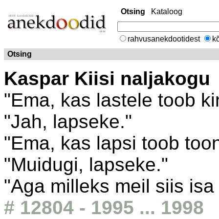
Otsing
Kataloog
rahvusanekdootidest
kõ
Otsing
Kaspar Kiisi naljakogu
"Ema, kas lastele toob k
"Jah, lapseke."
"Ema, kas lapsi toob too
"Muidugi, lapseke."
"Aga milleks meil siis isa
# 12804 - 1995 ... 1998