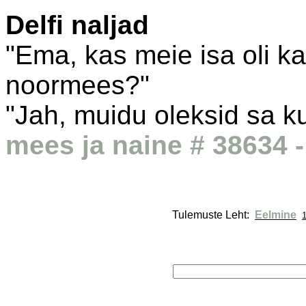
Delfi naljad
"Ema, kas meie isa oli ka
noormees?"
"Jah, muidu oleksid sa k
mees ja naine # 38634 -
Tulemuste Leht: 
Eelmine