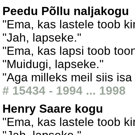
Peedu Põllu naljakogu
"Ema, kas lastele toob k
"Jah, lapseke."
"Ema, kas lapsi toob too
"Muidugi, lapseke."
"Aga milleks meil siis isa
# 15434 - 1994 ... 1998
Henry Saare kogu
"Ema, kas lastele toob k