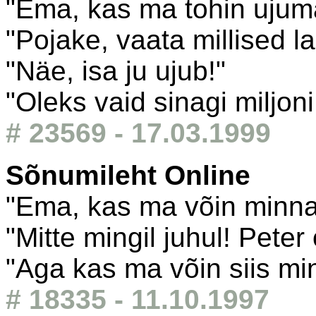
"Ema, kas ma tohin ujum
"Pojake, vaata millised l
"Näe, isa ju ujub!"
"Oleks vaid sinagi miljoni
# 23569 - 17.03.1999
Sõnumileht Online
"Ema, kas ma võin minn
"Mitte mingil juhul! Peter
"Aga kas ma võin siis min
# 18335 - 11.10.1997