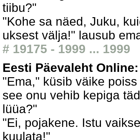
tiibu?"
"Kohe sa näed, Juku, kui
uksest välja!" lausub em
# 19175 - 1999 ... 1999
Eesti Päevaleht Online
"Ema," küsib väike poiss 
see onu vehib kepiga täd
lüüa?"
"Ei, pojakene. Istu vaiks
kuulata!"