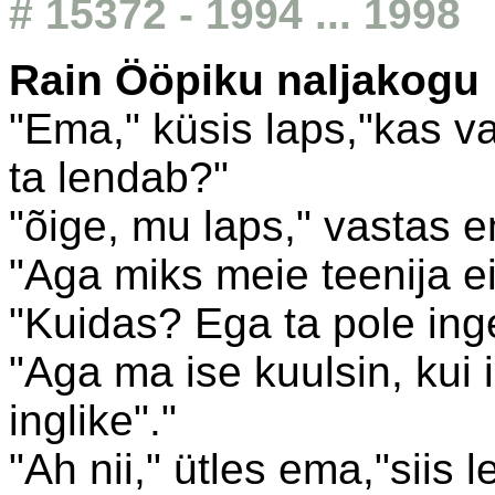
# 15372 - 1994 ... 1998
Rain Ööpiku naljakogu
"Ema," küsis laps,"kas vas
ta lendab?"
"õige, mu laps," vastas 
"Aga miks meie teenija e
"Kuidas? Ega ta pole inge
"Aga ma ise kuulsin, kui i
inglike"."
"Ah nii," ütles ema,"siis l