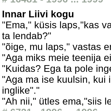
Innar Liivi kogu
"Ema," küsis laps,"kas vas
ta lendab?"
"õige, mu laps," vastas 
"Aga miks meie teenija e
"Kuidas? Ega ta pole inge
"Aga ma ise kuulsin, kui i
inglike"."
"Ah nii," ütles ema,"siis l