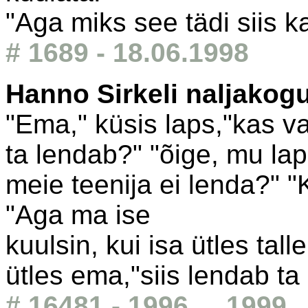
"Aga miks see tädi siis k
# 1689 - 18.06.1998
Hanno Sirkeli naljakog
"Ema," küsis laps,"kas vas
ta lendab?" "õige, mu la
meie teenija ei lenda?" "
"Aga ma ise
kuulsin, kui isa ütles talle
ütles ema,"siis lendab ta 
# 16481 - 1996 ... 1999