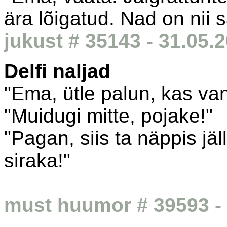
ära lõigatud. Nad on nii
jukust # 35143 - 31.05.
Delfi naljad
"Ema, ütle palun, kas v
"Muidugi mitte, pojake!"
"Pagan, siis ta näppis jä
siraka!"
must huumor # 39593 - 