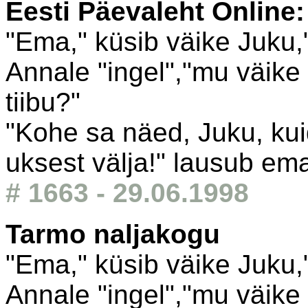
Eesti Päevaleht Online
"Ema," küsib väike Juku,"
Annale "ingel","mu väike 
tiibu?"
"Kohe sa näed, Juku, kui
uksest välja!" lausub em
# 1663 - 29.06.1998
Tarmo naljakogu
"Ema," küsib väike Juku,"
Annale "ingel","mu väike 