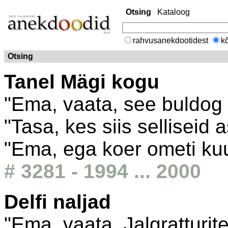
Otsing
Kataloog
rahvusanekdootidest
kõ
Otsing
Tanel Mägi kogu
"Ema, vaata, see buldog 
"Tasa, kes siis selliseid a
"Ema, ega koer ometi ku
# 3281 - 1994 ... 2000
Delfi naljad
"Ema, vaata. Jalgratturit