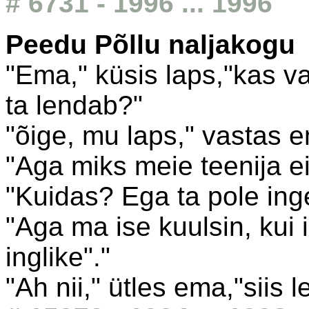
# 6731 - 1996 ... 1996
Peedu Põllu naljakogu
"Ema," küsis laps,"kas vas
ta lendab?"
"õige, mu laps," vastas 
"Aga miks meie teenija e
"Kuidas? Ega ta pole inge
"Aga ma ise kuulsin, kui i
inglike"."
"Ah nii," ütles ema,"siis l