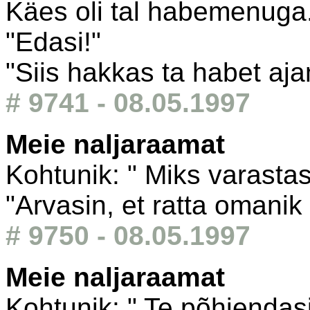
Käes oli tal habemenuga.
"Edasi!"
"Siis hakkas ta habet aj
# 9741 - 08.05.1997
Meie naljaraamat
Kohtunik: " Miks varastasi
"Arvasin, et ratta omanik
# 9750 - 08.05.1997
Meie naljaraamat
Kohtunik: " Te põhjenda