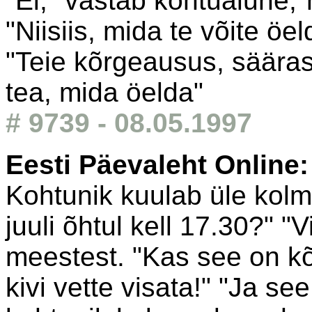
"Ei," vastab kohtualune,
"Niisiis, mida te võite ö
"Teie kõrgeausus, sääras
tea, mida öelda"
# 9739 - 08.05.1997
Eesti Päevaleht Online
Kohtunik kuulab üle kolm
juuli õhtul kell 17.30?" "
meestest. "Kas see on kõi
kivi vette visata!" "Ja s