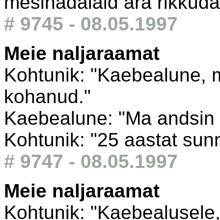
mesinädalaid ära rikkuda
# 9745 - 08.05.1997
Meie naljaraamat
Kohtunik: "Kaebealune, 
kohanud."
Kaebealune: "Ma andsin t
Kohtunik: "25 aastat sunn
# 9747 - 08.05.1997
Meie naljaraamat
Kohtunik: "Kaebealusele, 