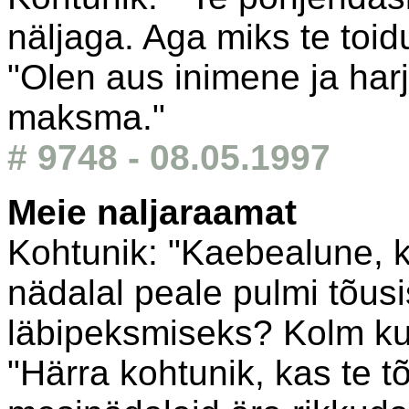
näljaga. Aga miks te toid
"Olen aus inimene ja harj
maksma."
# 9748 - 08.05.1997
Meie naljaraamat
Kohtunik: "Kaebealune, kui
nädalal peale pulmi tõus
läbipeksmiseks? Kolm ku
"Härra kohtunik, kas te t