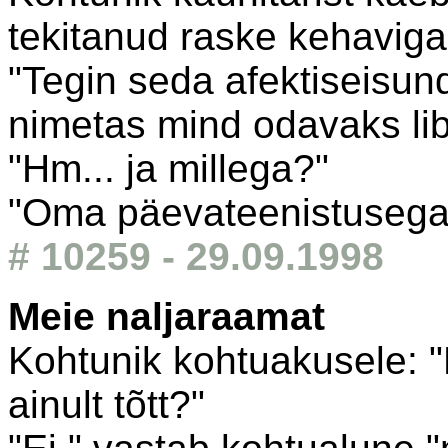
tekitanud raske kehaviga
"Tegin seda afektiseisun
nimetas mind odavaks libu
"Hm... ja millega?"
"Oma päevateenistusega, 
# 10259 - 29.09.1998
Meie naljaraamat
Kohtunik kohtuakusele: "
ainult tõtt?"