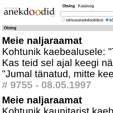
Otsing
Kataloog
rahvusanekdootidest
kõ
Otsing
Meie naljaraamat
Kohtunik kaebealusele: "
Kas teid sel ajal keegi n
"Jumal tänatud, mitte kee
# 9755 - 08.05.1997
Meie naljaraamat
Kohtunik kaunitarist kaeb