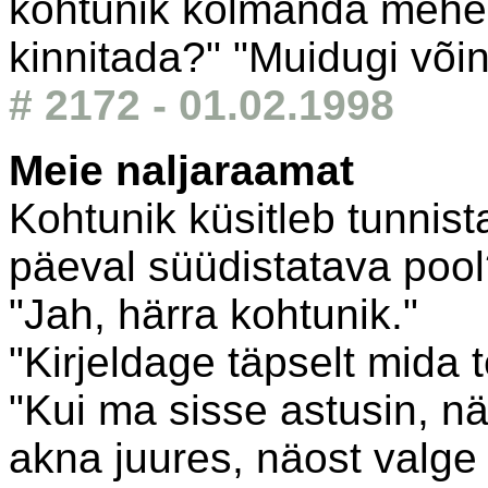
kohtunik kolmanda mehe 
kinnitada?" "Muidugi võin
# 2172 - 01.02.1998
Meie naljaraamat
Kohtunik küsitleb tunnistaj
päeval süüdistatava pool
"Jah, härra kohtunik."
"Kirjeldage täpselt mida t
"Kui ma sisse astusin, näg
akna juures, näost valge