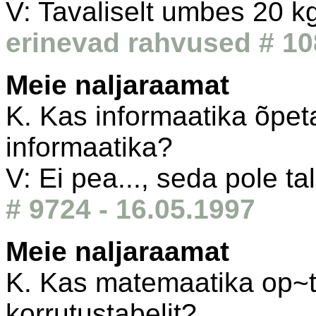
V: Tavaliselt umbes 20 k
erinevad rahvused # 10
Meie naljaraamat
K. Kas informaatika õpet
informaatika?
V: Ei pea..., seda pole ta
# 9724 - 16.05.1997
Meie naljaraamat
K. Kas matemaatika op~
korrutustabelit?