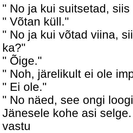
" No ja kui suitsetad, sii
" Võtan küll."
" No ja kui võtad viina, 
ka?"
" Õige."
" Noh, järelikult ei ole im
" Ei ole."
" No näed, see ongi loogi
Jänesele kohe asi selge
vastu