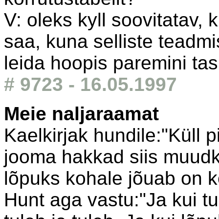
V: oleks kyll soovitatav,
saa, kuna selliste teadmi
leida hoopis paremini tas
# 9723 - 16.05.1997
Meie naljaraamat
Kaelkirjak hundile:"Küll p
jooma hakkad siis muudku
lõpuks kohale jõuab on k
Hunt aga vastu:"Ja kui t