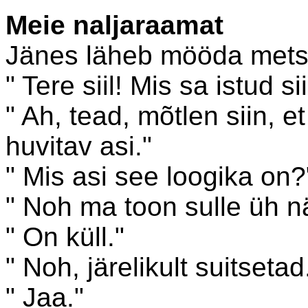
Meie naljaraamat
Jänes läheb mööda metsa j
" Tere siil! Mis sa istud si
" Ah, tead, mõtlen siin, e
huvitav asi."
" Mis asi see loogika on?
" Noh ma toon sulle üh nä
" On küll."
" Noh, järelikult suitsetad
" Jaa."