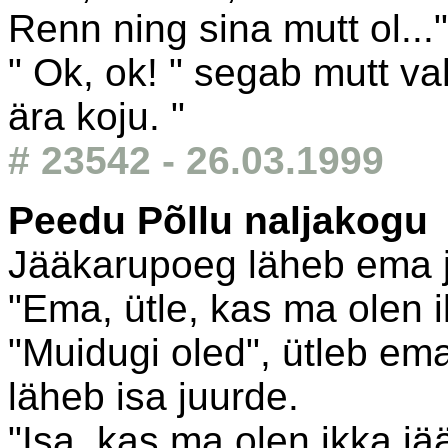
Renn ning sina mutt ol..."
" Ok, ok! " segab mutt va
ära koju. "
# 23542 - 26.03.1999
Peedu Põllu naljakogu
Jääkarupoeg läheb ema j
"Ema, ütle, kas ma olen 
"Muidugi oled", ütleb em
läheb isa juurde.
"Isa, kas ma olen ikka jä