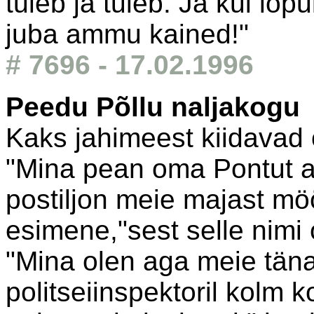
tuleb ja tuleb. Ja kui lõp
juba ammu kained!"
# 7696 - 17.02.1996
Peedu Põllu naljakogu
Kaks jahimeest kiidavad 
"Mina pean oma Pontut al
postiljon meie majast mö
esimene,"sest selle nimi
"Mina olen aga meie täna
politseiinspektoril kolm 