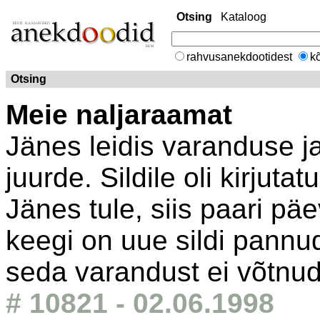
Otsing
Kataloog
rahvusanekdootidest
kõ
Otsing
Meie naljaraamat
Jänes leidis varanduse ja
juurde. Sildile oli kirjuta
Jänes tule, siis paari päe
keegi on uue sildi pannud.
seda varandust ei võtnud
# 10821 - 02.06.1998