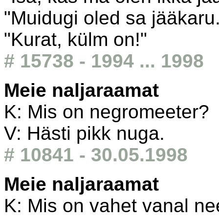
"Muidugi oled sa jääkaru
"Kurat, külm on!"
# 15738 - 1994 ... 1998
Meie naljaraamat
K: Mis on negromeeter?
V: Hästi pikk nuga.
# 10841 - 30.05.1998
Meie naljaraamat
K: Mis on vahet vanal ne