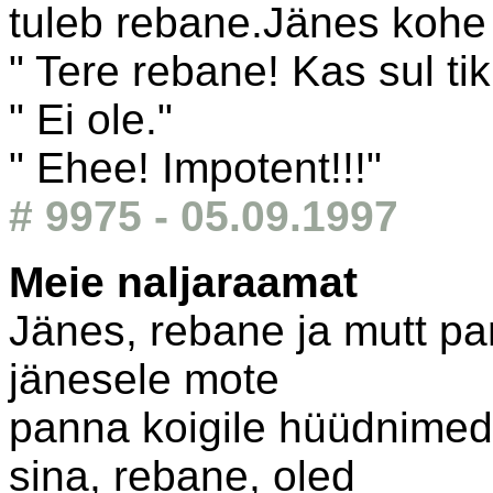
tuleb rebane.Jänes kohe
" Tere rebane! Kas sul ti
" Ei ole."
" Ehee! Impotent!!!"
# 9975 - 05.09.1997
Meie naljaraamat
Jänes, rebane ja mutt pa
jänesele mote
panna koigile hüüdnimed.
sina, rebane, oled