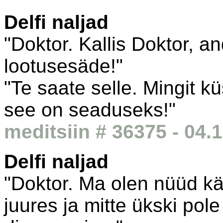
Delfi naljad
"Doktor. Kallis Doktor, 
lootusesäde!"
"Te saate selle. Mingit k
see on seaduseks!"
meditsiin # 36375 - 04.
Delfi naljad
"Doktor. Ma olen nüüd kä
juures ja mitte ükski pol