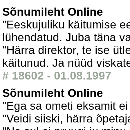
Sõnumileht Online
"Eeskujuliku käitumise e
lühendatud. Juba täna va
"Härra direktor, te ise ütl
käitunud. Ja nüüd viskate
# 18602 - 01.08.1997
Sõnumileht Online
"Ega sa ometi eksamit ei
"Veidi siiski, härra õpetaj