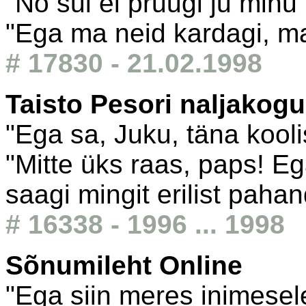
"No sul ei pruugi ju minu
"Ega ma neid kardagi, m
# 17830 - 21.02.1998
Taisto Pesori naljakogu
"Ega sa, Juku, täna kool
"Mitte üks raas, paps! E
saagi mingit erilist pahan
# 16338 - 1996 ... 1998
Sõnumileht Online
"Ega siin meres inimesele