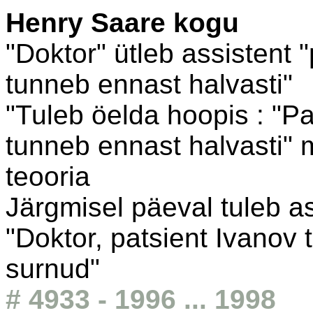
Henry Saare kogu
"Doktor" ütleb assistent "
tunneb ennast halvasti"
"Tuleb öelda hoopis : "Pa
tunneb ennast halvasti" 
teooria
Järgmisel päeval tuleb as
"Doktor, patsient Ivanov t
surnud"
# 4933 - 1996 ... 1998