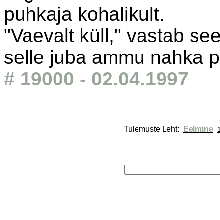
puhkaja kohalikult.
"Vaevalt küll," vastab see
selle juba ammu nahka 
# 19000 - 02.04.1997
Tulemuste Leht: 
Eelmine