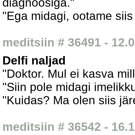
diagnoosiga."
"Ega midagi, ootame siis
meditsiin # 36491 - 12.
Delfi naljad
"Doktor. Mul ei kasva mil
"Siin pole midagi imelikku
"Kuidas? Ma olen siis jär
meditsiin # 36542 - 16.