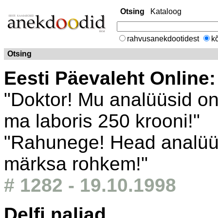
Otsing
Kataloog
rahvusanekdootidest
kõ
Otsing
Eesti Päevaleht Online
"Doktor! Mu analüüsid on
ma laboris 250 krooni!"
"Rahunege! Head analüü
märksa rohkem!"
# 1282 - 19.10.1998
Delfi naljad