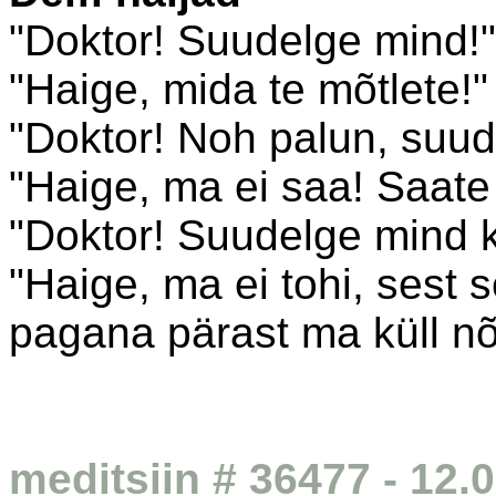
"Doktor! Suudelge mind!"
"Haige, mida te mõtlete!"
"Doktor! Noh palun, suud
"Haige, ma ei saa! Saate 
"Doktor! Suudelge mind k
"Haige, ma ei tohi, sest s
pagana pärast ma küll nõ
meditsiin # 36477 - 12.