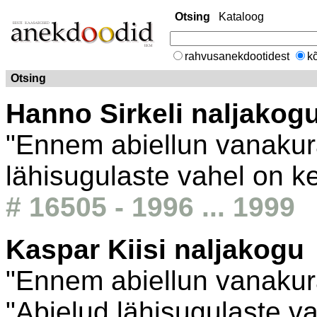
Otsing
Kataloog
rahvusanekdootidest
kõ
Otsing
Hanno Sirkeli naljakog
"Ennem abiellun vanakura
lähisugulaste vahel on ke
# 16505 - 1996 ... 1999
Kaspar Kiisi naljakogu
"Ennem abiellun vanakura
"Abielud lähisugulaste va