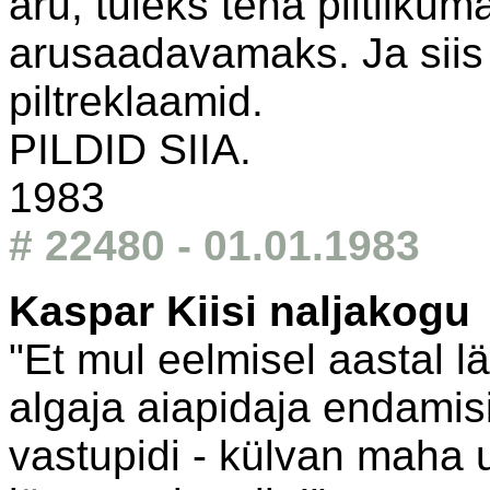
aru, tuleks teha piltlik
arusaadavamaks. Ja siis 
piltreklaamid.
PILDID SIIA.
1983
# 22480 - 01.01.1983
Kaspar Kiisi naljakogu
"Et mul eelmisel aastal l
algaja aiapidaja endamisi
vastupidi - külvan maha um