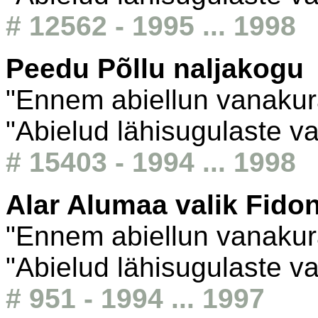
# 12562 - 1995 ... 1998
Peedu Põllu naljakogu
"Ennem abiellun vanakura
"Abielud lähisugulaste va
# 15403 - 1994 ... 1998
Alar Alumaa valik Fido
"Ennem abiellun vanakura
"Abielud lähisugulaste va
# 951 - 1994 ... 1997