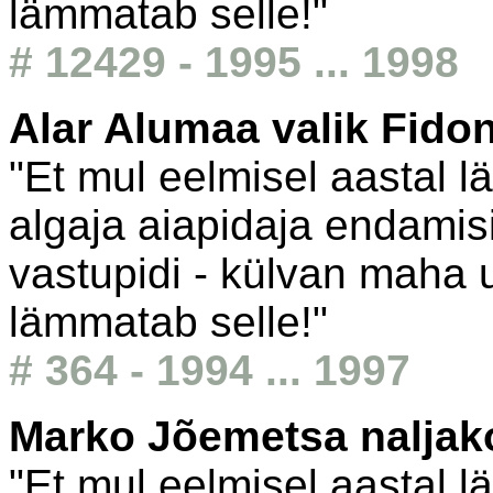
lämmatab selle!"
# 12429 - 1995 ... 1998
Alar Alumaa valik Fido
"Et mul eelmisel aastal l
algaja aiapidaja endamisi
vastupidi - külvan maha um
lämmatab selle!"
# 364 - 1994 ... 1997
Marko Jõemetsa nalja
"Et mul eelmisel aastal l