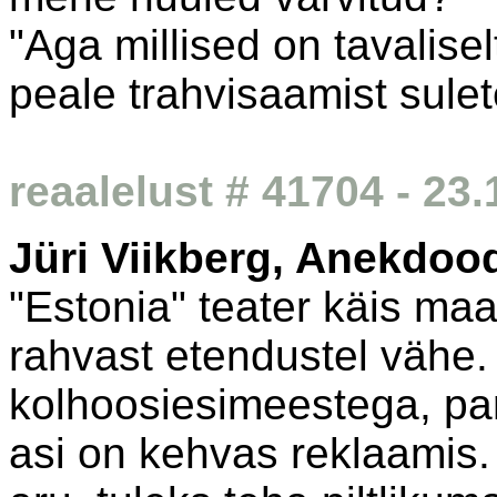
"Aga millised on tavalise
peale trahvisaamist sule
reaalelust # 41704 - 23
Jüri Viikberg, Anekdoo
"Estonia" teater käis ma
rahvast etendustel vähe. 
kolhoosiesimeestega, par
asi on kehvas reklaamis.