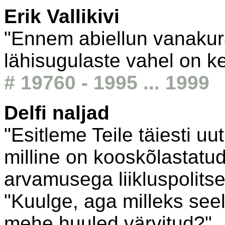
Erik Vallikivi
"Ennem abiellun vanakura
lähisugulaste vahel on ke
# 19760 - 1995 ... 1999
Delfi naljad
"Esitleme Teile täiesti uut
milline on kooskõlastatu
arvamusega liikluspolitse
"Kuulge, aga milleks see
mehe huuled värvitud?"