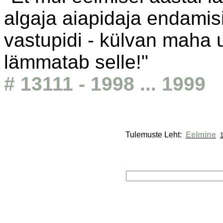
algaja aiapidaja endamisi
vastupidi - külvan maha um
lämmatab selle!"
# 13111 - 1998 ... 1999
Tulemuste Leht: 
Eelmine